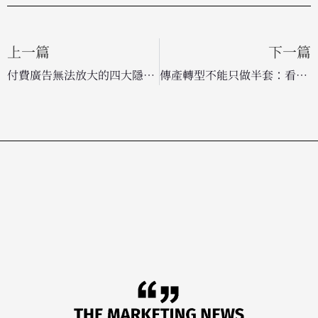
上一篇
下一篇
付費廣告無法放大的四大隱形殺手：除了優化廣告，你更該檢查這些環節
傳產轉型不能只做半套：看全鋒 T-Life 如何靠 MarTech 玩轉數據變現