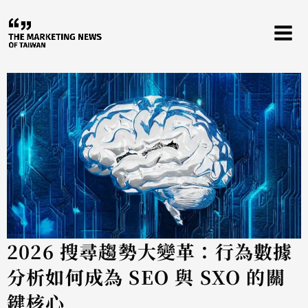
跳
至
主
要
內
容
2026 搜尋趨勢大變革：行為數據
分析如何成為 SEO 與 SXO 的關
鍵核心