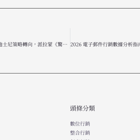
2026 超級盃廣告戰報：迪士尼策略轉向，派拉蒙《驚聲尖叫 7》搶佔先機
頭條分類
數位行銷
整合行銷