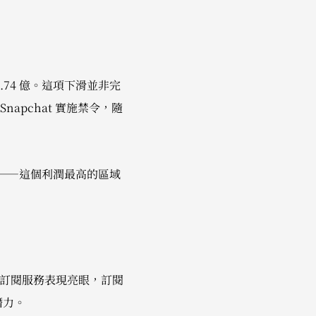
4.74 億。這項下滑並非完
apchat 實施禁令，隨
場——這個利潤最高的區域
+ 訂閱服務表現亮眼，訂閱
潛力。