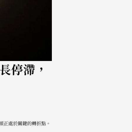
增長停滯，
媒體巨頭正處於關鍵的轉折點。