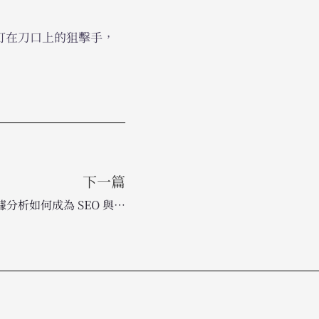
都打在刀口上的狙擊手，
下一篇
2026 搜尋趨勢大變革：行為數據分析如何成為 SEO 與 SXO 的關鍵核心