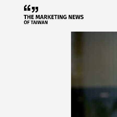
跳
至
主
要
內
容