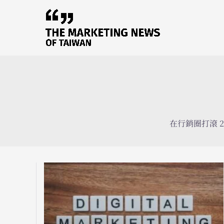
跳
至
主
要
內
容
在行銷圈打滾 