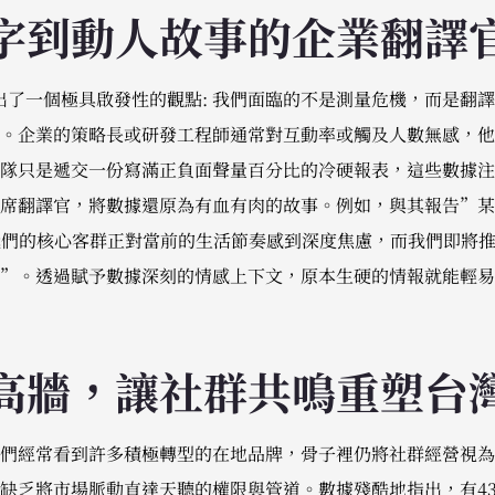
字到動人故事的企業翻譯
essy 點出了一個極具啟發性的觀點: 我們面臨的不是測量危機，而
。企業的策略長或研發工程師通常對互動率或觸及人數無感，他
隊只是遞交一份寫滿正負面聲量百分比的冷硬報表，這些數據注
席翻譯官，將數據還原為有血有肉的故事。例如，與其報告”某
我們的核心客群正對當前的生活節奏感到深度焦慮，而我們即將
”。透過賦予數據深刻的情感上下文，原本生硬的情報就能輕易
高牆，讓社群共鳴重塑台
們經常看到許多積極轉型的在地品牌，骨子裡仍將社群經營視為
缺乏將市場脈動直達天聽的權限與管道。數據殘酷地指出，有4