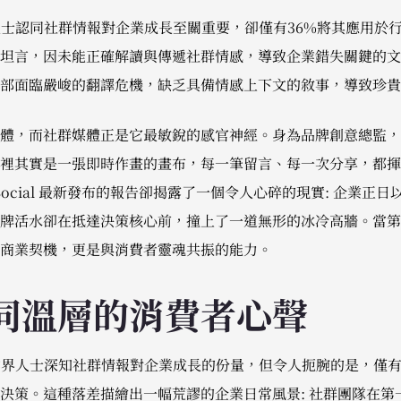
人士認同社群情報對企業成長至關重要，卻僅有36%將其應用於
坦言，因未能正確解讀與傳遞社群情感，導致企業錯失關鍵的文
部面臨嚴峻的翻譯危機，缺乏具備情感上下文的敘事，導致珍貴
體，而社群媒體正是它最敏銳的感官神經。身為品牌創意總監，
裡其實是一張即時作畫的畫布，每一筆留言、每一次分享，都揮
t Social 最新發布的報告卻揭露了一個令人心碎的現實: 企業
牌活水卻在抵達決策核心前，撞上了一道無形的冰冷高牆。當第
商業契機，更是與消費者靈魂共振的能力。
同溫層的消費者心聲
業界人士深知社群情報對企業成長的份量，但令人扼腕的是，僅有
決策。這種落差描繪出一幅荒謬的企業日常風景: 社群團隊在第