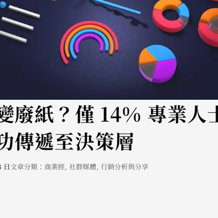
變廢紙？僅 14% 專業人
功傳遞至決策層
8 日
文章分類：
商業經
,
社群媒體
,
行銷分析與分享