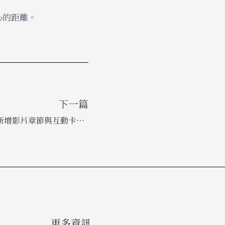
心的距離。
下一篇
YouTube 電視版介面大升級：新增影片章節與互動卡片，優化大螢幕收視體驗
更多資訊