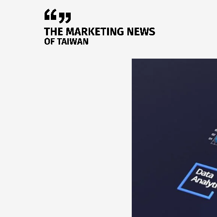
跳
至
主
要
內
容