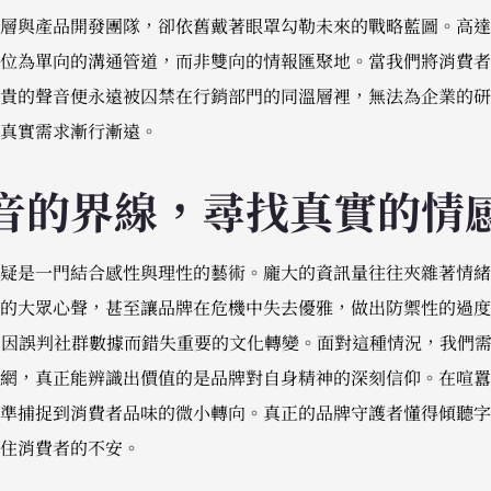
層與產品開發團隊，卻依舊戴著眼罩勾勒未來的戰略藍圖。高達
位為單向的溝通管道，而非雙向的情報匯聚地。當我們將消費者
貴的聲音便永遠被囚禁在行銷部門的同溫層裡，無法為企業的研
真實需求漸行漸遠。
音的界線，尋找真實的情
疑是一門結合感性與理性的藝術。龐大的資訊量往往夾雜著情緒
的大眾心聲，甚至讓品牌在危機中失去優雅，做出防禦性的過度
曾因誤判社群數據而錯失重要的文化轉變。面對這種情況，我們需
網，真正能辨識出價值的是品牌對自身精神的深刻信仰。在喧囂
準捕捉到消費者品味的微小轉向。真正的品牌守護者懂得傾聽字
住消費者的不安。