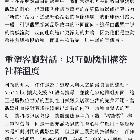
程。在品牌說故事的過程中，我們常擔心冗長的敘事會消磨
觀眾的耐心，但章節功能讓長篇幅的品牌微電影或紀錄片有
了新的生命力。透過精心命名的章節標題，我們能像引路人
一般，引導觀眾探索品牌故事的不同面向。這種由觀眾主導
的情感流動，反而能創造出更深刻的共鳴，因為他們是主動
選擇參與這段旅程，而非被迫看完一則枯燥的宣傳片。
重塑客廳對話，以互動機制構築
社群溫度
科技的介入，往往是為了還原人與人之間最真實的連結。
YouTube 擴大支援 AI 語音搜尋，並簡化家庭群組介面，這
正是將數位世界的互動性自然融入居家生活的完美示範。當
觀眾能直接對著遙控器說出想看的內容，這種直覺式的互
動，讓科技退居幕後，讓體驗成為主角。將 “按讚數” 搬
上電視螢幕，則是一個充滿巧思的社會心理學應用。客廳原
本是相對封閉的觀影空間，但畫面上跳動的按讚數字，卻無
聲地告訴觀眾: “你並不孤單，有成千上萬的人正與你共享