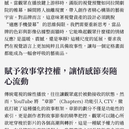
撼。當觀眾在播放鍵上游移時，滿版的視覺預覽如同拉開劇
院的帷幕，瞬間將人抽離現實，帶入創作者精心構築的藝術
宇宙。對品牌而言，這意味著視覺資產的設計必須跳脫
“適應手機螢幕” 的思維侷限。我們需要重新思考，當品
牌的色彩與影像佔據整面牆時，它能喚起觀眾什麼樣的情緒
反應? 是溫暖、震撼，還是寧靜? 這種尺度的延展，要求我
們在視覺語言上更加純粹且具備故事性，讓每一個定格畫面
都能成為一幅會呼吸的藝術品。
賦予敘事掌控權，讓情感節奏隨
心流動
傳統電視的線性播放，往往讓觀眾處於被動接收的狀態。然
而，YouTube 將 “章節” (Chapters) 功能引入 CTV，徹
底打破了這種僵化的敘事框架。章節的劃分不僅是功能性的
索引，更是創作者對故事節奏的精準把控。觀眾可以隨心所
欲地穿梭於影片的各個高潮與轉折，這是一種賦予權力的過