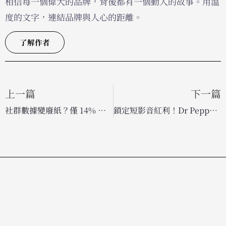
相信每一個偉大的品牌，背後都有一個動人的故事。用溫
度的文字，連結品牌與人心的距離。
了解作者
上一篇
下一篇
社群數據變廢紙？僅 14% 專業人士認為數據洞察成功傳遞至決策層
鎖定短影音紅利！Dr Pepper 推出「品牌微短劇」為限定口味回歸造勢