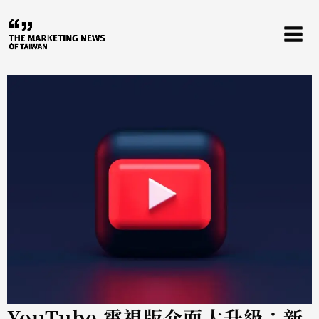
跳
至
主
要
內
容
YouTube 電視版介面大升級：新