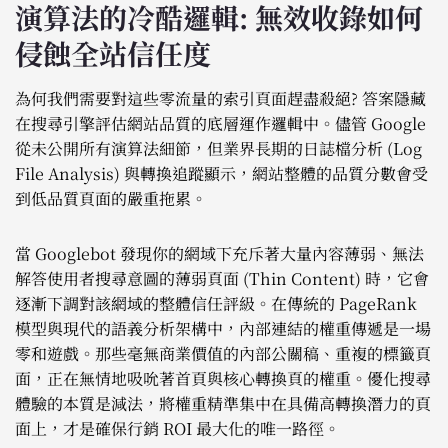
演算法的冷酷邏輯: 無效收錄如何
侵蝕全站信任度
為何我們需要對這些零流量的索引頁面趕盡殺絕? 答案隱藏
在搜尋引擎評估網站品質的底層運作邏輯中。儘管 Google
從未公開所有演算法細節，但業界長期的日誌檔分析 (Log
File Analysis) 與轉換追蹤顯示，網站整體的品質分數會受
到低品質頁面的嚴重拖累。
當 Googlebot 發現你的網域下充斥著大量內容薄弱、無法
解答使用者搜尋意圖的薄弱頁面 (Thin Content) 時，它會
逐漸下調對該網域的整體信任評級。在傳統的 PageRank
模型與現代的語義分析架構中，內部連結的權重傳遞是一場
零和遊戲。那些毫無商業價值的內部公關稿、重複的標籤頁
面，正在無情地吸吮著首頁與核心轉換頁的權重。優化搜尋
體驗的本質是減法，將權重精準集中在具備高轉換潛力的頁
面上，才是確保行銷 ROI 最大化的唯一路徑。