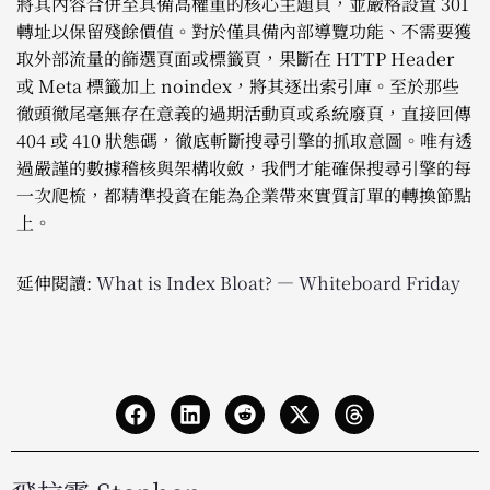
將其內容合併至具備高權重的核心主題頁，並嚴格設置 301
轉址以保留殘餘價值。對於僅具備內部導覽功能、不需要獲
取外部流量的篩選頁面或標籤頁，果斷在 HTTP Header
或 Meta 標籤加上 noindex，將其逐出索引庫。至於那些
徹頭徹尾毫無存在意義的過期活動頁或系統廢頁，直接回傳
404 或 410 狀態碼，徹底斬斷搜尋引擎的抓取意圖。唯有透
過嚴謹的數據稽核與架構收斂，我們才能確保搜尋引擎的每
一次爬梳，都精準投資在能為企業帶來實質訂單的轉換節點
上。
延伸閱讀:
What is Index Bloat? — Whiteboard Friday