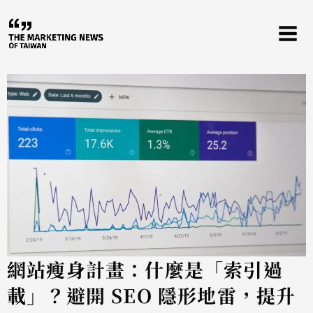
跳
至
主
要
內
容
網站瘦身計畫：什麼是「索引過
載」？避開 SEO 隱形地雷，提升