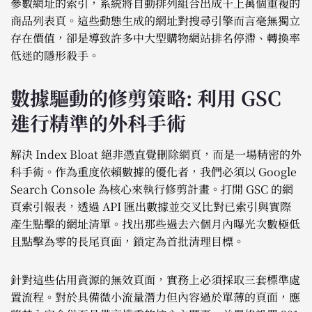
參數網址的索引，系統將自動排列組合出成千上萬個重複的
商品列表頁。這些動態生成的網址對搜尋引擎而言毫無獨立
存在價值，卻是導致許多中大型購物網站排名停滯、轉換率
低迷的隱形殺手。
數據驅動的修剪策略: 利用 GSC
進行精準的外科手術
解決 Index Bloat 絕非憑直覺刪除網頁，而是一場精密的外
科手術。作為重度依賴數據的優化者，我們必須以 Google
Search Console 為核心來執行修剪計畫。打開 GSC 的網
頁索引報表，透過 API 匯出數據並交叉比對已索引與實際
產生點擊的網址清單。找出那些過去六個月內曝光次數極低
且點擊為零的長尾頁面，鎖定為首批清理目標。
針對這些佔用資源的無效頁面，實務上必須採取三套標準處
置流程。對於具備微小流量潛力但內容過於單薄的頁面，應