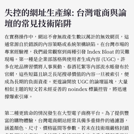
失控的網址生產線: 台灣電商與論
壇的常見技術陷阱
在實務操作中，網站不會無故產生數以萬計的無效網頁，這
通常源自於錯誤的內容策略或系統架構缺陷。在台灣市場的
專案經驗裡，我們最常觀察到兩種引發 Index Bloat 的災難
現場。第一種是企業部落格與使用者生成內容 (UGC)。許
多在地品牌習慣將人事異動、春酒花絮等內部流水帳發布於
官網，這些短篇且缺乏長尾搜尋價值的內容一旦被索引，便
成為長期的負面資產。更遑論開放 UGC 的論壇區塊，大量
相似主題的短文若未經妥善的 noindex 標籤控管，將迅速
撐爆索引庫。
第二種更致命的情況發生在大型電子商務平台。為了提供豐
富的購物體驗，台灣電商網站經常具備多重條件的過濾器，
涵蓋顏色、尺寸、價格區間等參數。若未在技術端嚴格封鎖