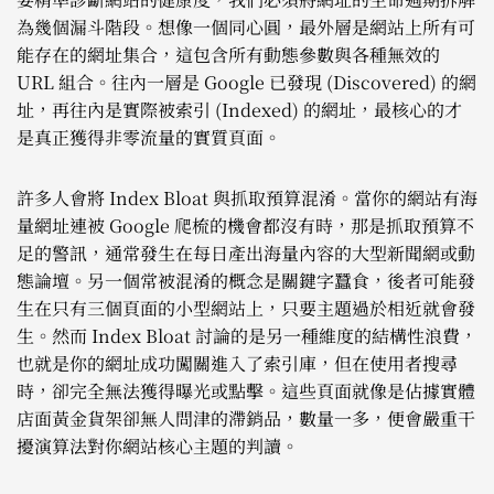
為幾個漏斗階段。想像一個同心圓，最外層是網站上所有可
能存在的網址集合，這包含所有動態參數與各種無效的
URL 組合。往內一層是 Google 已發現 (Discovered) 的網
址，再往內是實際被索引 (Indexed) 的網址，最核心的才
是真正獲得非零流量的實質頁面。
許多人會將 Index Bloat 與抓取預算混淆。當你的網站有海
量網址連被 Google 爬梳的機會都沒有時，那是抓取預算不
足的警訊，通常發生在每日產出海量內容的大型新聞網或動
態論壇。另一個常被混淆的概念是關鍵字蠶食，後者可能發
生在只有三個頁面的小型網站上，只要主題過於相近就會發
生。然而 Index Bloat 討論的是另一種維度的結構性浪費，
也就是你的網址成功闖關進入了索引庫，但在使用者搜尋
時，卻完全無法獲得曝光或點擊。這些頁面就像是佔據實體
店面黃金貨架卻無人問津的滯銷品，數量一多，便會嚴重干
擾演算法對你網站核心主題的判讀。