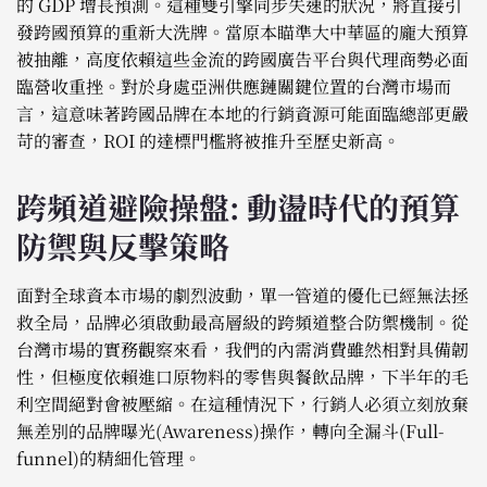
的 GDP 增長預測。這種雙引擎同步失速的狀況，將直接引
發跨國預算的重新大洗牌。當原本瞄準大中華區的龐大預算
被抽離，高度依賴這些金流的跨國廣告平台與代理商勢必面
臨營收重挫。對於身處亞洲供應鏈關鍵位置的台灣市場而
言，這意味著跨國品牌在本地的行銷資源可能面臨總部更嚴
苛的審查，ROI 的達標門檻將被推升至歷史新高。
跨頻道避險操盤: 動盪時代的預算
防禦與反擊策略
面對全球資本市場的劇烈波動，單一管道的優化已經無法拯
救全局，品牌必須啟動最高層級的跨頻道整合防禦機制。從
台灣市場的實務觀察來看，我們的內需消費雖然相對具備韌
性，但極度依賴進口原物料的零售與餐飲品牌，下半年的毛
利空間絕對會被壓縮。在這種情況下，行銷人必須立刻放棄
無差別的品牌曝光(Awareness)操作，轉向全漏斗(Full-
funnel)的精細化管理。