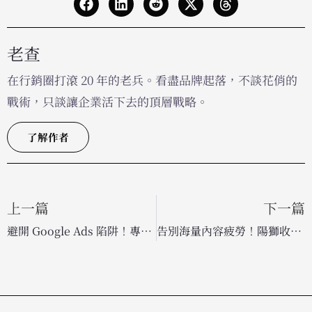
老查
在行銷圈打滾 20 年的老兵。看盡品牌起落，不談花俏的
戰術，只談讓企業活下去的頂層戰略。
了解作者
上一篇
下一篇
避開 Google Ads 陷阱！專家揭露導致廣告成效慘跌的「隱藏設定」與地雷建議
告別海量內容疲勞！陽獅收購 AI 新創 AdgeAI，用數據精準捕捉高轉化創意