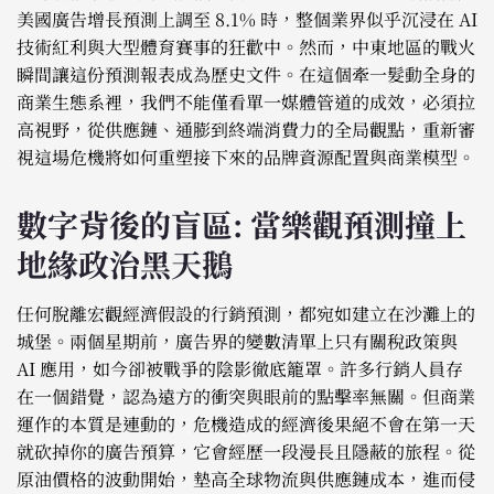
美國廣告增長預測上調至 8.1% 時，整個業界似乎沉浸在 AI
技術紅利與大型體育賽事的狂歡中。然而，中東地區的戰火
瞬間讓這份預測報表成為歷史文件。在這個牽一髮動全身的
商業生態系裡，我們不能僅看單一媒體管道的成效，必須拉
高視野，從供應鏈、通膨到終端消費力的全局觀點，重新審
視這場危機將如何重塑接下來的品牌資源配置與商業模型。
數字背後的盲區: 當樂觀預測撞上
地緣政治黑天鵝
任何脫離宏觀經濟假設的行銷預測，都宛如建立在沙灘上的
城堡。兩個星期前，廣告界的變數清單上只有關稅政策與
AI 應用，如今卻被戰爭的陰影徹底籠罩。許多行銷人員存
在一個錯覺，認為遠方的衝突與眼前的點擊率無關。但商業
運作的本質是連動的，危機造成的經濟後果絕不會在第一天
就砍掉你的廣告預算，它會經歷一段漫長且隱蔽的旅程。從
原油價格的波動開始，墊高全球物流與供應鏈成本，進而侵