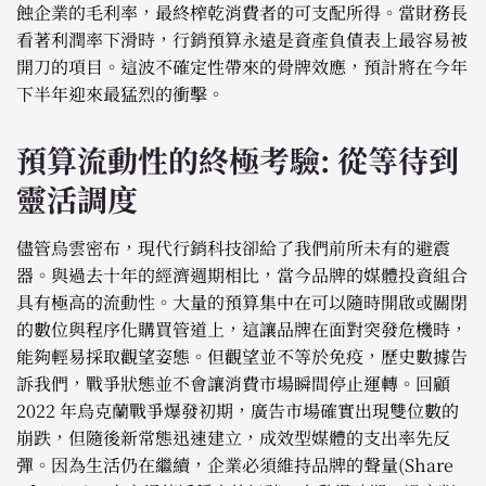
蝕企業的毛利率，最終榨乾消費者的可支配所得。當財務長
看著利潤率下滑時，行銷預算永遠是資產負債表上最容易被
開刀的項目。這波不確定性帶來的骨牌效應，預計將在今年
下半年迎來最猛烈的衝擊。
預算流動性的終極考驗: 從等待到
靈活調度
儘管烏雲密布，現代行銷科技卻給了我們前所未有的避震
器。與過去十年的經濟週期相比，當今品牌的媒體投資組合
具有極高的流動性。大量的預算集中在可以隨時開啟或關閉
的數位與程序化購買管道上，這讓品牌在面對突發危機時，
能夠輕易採取觀望姿態。但觀望並不等於免疫，歷史數據告
訴我們，戰爭狀態並不會讓消費市場瞬間停止運轉。回顧
2022 年烏克蘭戰爭爆發初期，廣告市場確實出現雙位數的
崩跌，但隨後新常態迅速建立，成效型媒體的支出率先反
彈。因為生活仍在繼續，企業必須維持品牌的聲量(Share