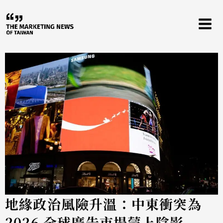
跳
至
主
要
內
容
地緣政治風險升溫：中東衝突為
2026 全球廣告市場蒙上陰影