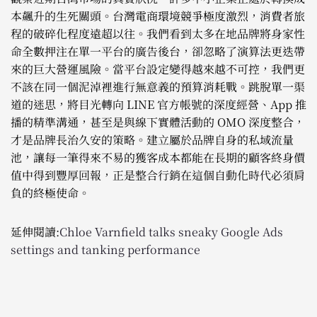
本飆升的生死關頭。台灣電商環境競爭極度激烈，消費者旅
程的破碎化程度遠超以往。我們看到太多在地品牌將身家性
命全數押注在單一平台的廣告後台，卻忽略了演算法更迭帶
來的巨大營運風險。當平台設定變得越來越不可控，我們更
不該在同一個泥淖裡進行無意義的預算消耗戰。跳脫單一渠
道的迷思，將目光轉向 LINE 官方帳號的深度經營、App 推
播的精準溝通，甚至是與線下實體活動的 OMO 深度整合，
才是品牌長治久安的策略。建立屬於品牌自身的私域流量
池，讓每一筆得來不易的獲客成本都能在長期的顧客終身價
值中得到豐厚回報，正是整合行銷在這個自動化時代必須肩
負的終極使命。
延伸閱讀:
Chloe Varnfield talks sneaky Google Ads
settings and tanking performance