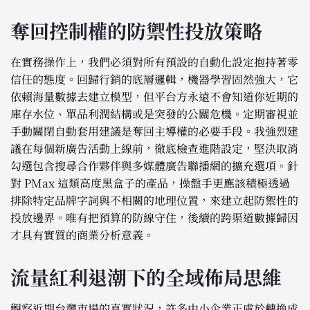
奪回控制權的防禦性投放策略
在實務操作上，我們必須對所有預設的自動化設定抱持著零
信任的態度。回歸行銷的底層邏輯，機器學習固然強大，它
依賴海量數據去建立模型，但平台方永遠不會知道你近期的
庫存水位、單品利潤結構或是突發的公關危機。定期審視並
手動關閉自動套用建議是奪回主導權的必要手段。我強烈建
議在每個新廣告活動上線前，徹底檢查進階設定，堅決取消
勾選包含搜尋合作夥伴與多媒體廣告聯播網的擴充選項。針
對 PMax 這類高度黑盒子的產品，操盤手更應該積極透過
排除特定品牌字詞與不相關的地理位置，來建立起防禦性的
投放邊界。唯有把預算的防線守住，後續的跨渠道數據歸因
才具有實質的商業分析意義。
流量紅利退潮下的全域佈局思維
觀察近期台灣市場的真實狀況，許多中小企業正處於轉換成