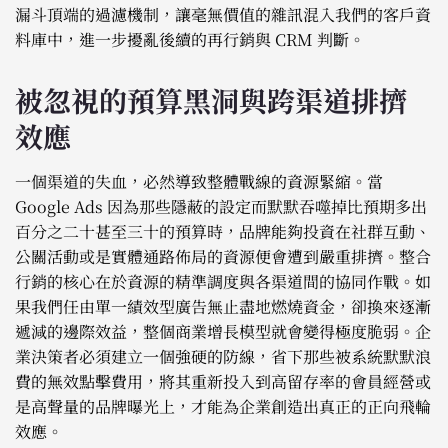
漏斗頂端的過濾機制，讓毫無價值的雜訊混入我們的客戶資
料庫中，進一步擾亂後續的再行銷與 CRM 判斷。
被忽視的預算黑洞與跨渠道排擠
效應
一個渠道的失血，必然導致整體戰線的資源緊縮。當
Google Ads 因為那些隱蔽的設定而默默吞噬掉比預期多出
百分之二十甚至三十的預算時，品牌能夠投資在社群互動、
公關活動或是實體通路佈局的資源便會遭到嚴重排擠。整合
行銷的核心在於資源的精準調度與各渠道間的協同作戰。如
果我們任由單一績效型廣告無止盡地燃燒資金，卻換來逐漸
遞減的邊際效益，整個商業增長模型就會變得極度脆弱。企
業決策者必須建立一個強硬的防線，省下那些被系統默默浪
費的無效點擊費用，將其重新投入到高留存率的會員經營或
是高聲量的品牌曝光上，才能為企業創造出真正的正向飛輪
效應。