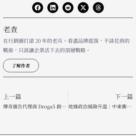
老查
在行銷圈打滾 20 年的老兵。看盡品牌起落，不談花俏的
戰術，只談讓企業活下去的頂層戰略。
了解作者
上一篇
下一篇
傳奇廣告代理商 Droga5 創辦人入主道瓊！Andrew Essex 接手品牌團隊引發業界關注
地緣政治風險升溫：中東衝突為 2026 全球廣告市場蒙上陰影