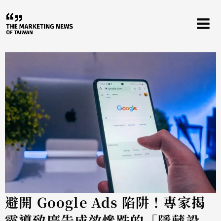
跳
至
主
要
內
容
避開 Google Ads 陷阱！專家揭
露導致廣告成效慘跌的「隱藏設