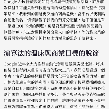
Google Ads 隱蔽設定如何拖垮廣告績效的觀察時，許多前
端操盤手可能只看到技術層面的勾選框陷阱。身為整合行銷
策略師，我看到的卻是更深層的商業危機。當平台以便利與
自動化為名，悄悄接管了我們的預算分配權，這不僅僅是單
一渠道 ROI 下滑的問題，更是對品牌整體行銷資源配置的
無聲掠奪。失去對關鍵字與流量入口的掌控，等於將企業的
增長引擎拱手讓給了純粹追求消耗量的黑盒子演算法。
演算法的溫床與商業目標的脫節
Google 近年來大力推行自動化套用建議與廣泛比對，將其
包裝成替行銷人員省時省力的強大工具。我們必須看透一個
事實，演算法的終極目標是最大化平台的廣告版位消耗，而
非極大化廣告主的淨利潤。當你預設開啟了搜尋聯播網擴充
或是自動套用關鍵字建議，系統便會毫不留情地將你精心策
劃的預算，灑向那些轉化率極低、甚至與品牌定位背道而馳
的邊緣流量。這種設定上的陷阱，讓許多企業在不知不覺中
為無效的曝光買單。從策略大局來看，這等同於放棄了行銷