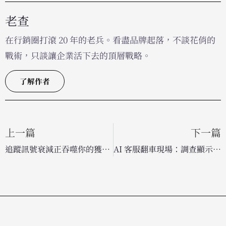
老查
在行銷圈打滾 20 年的老兵。看盡品牌起落，不談花俏的
戰術，只談讓企業活下去的頂層戰略。
了解作者
上一篇
下一篇
追蹤訊號衰減正吞噬你的獲客成效：如何找回被低估的漏斗頂端轉換？
AI 客服翻車現場：調查顯示 74% 企業因損害品牌信任而撤回 AI 代理