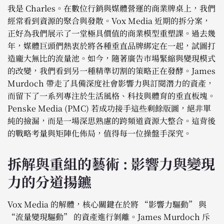
我是 Charles。在數位行銷與媒體營運的商業牌桌上，我們
經常看到資源的聚合與發散。Vox Media 近期的拆分案，
正好為我們展示了一堂極具價值的商業模型重塑課。過去幾
年，媒體巨頭們熱衷於將各種垂直品牌綁定在一起，試圖打
造龐大無比的流量池。如今，隨著廣告市場緊縮與變現模式
的改變，我們看到另一種精準切割的策略正在發酵。James
Murdoch 帶走了具備深度社會影響力與訂閱潛力的資產，
而留下了一系列專注於生活風格、科技與體育的垂直板塊。
Penske Media (PMC) 若成功接手這些剩餘版圖，絕非單
純的撿漏，而是一場深思熟慮的跨頻道資源大整合。這背後
的戰略考量與矩陣化佈局，值得每一位操盤手深究。
拆解與重組的藝術 : 影響力與變現
力的分道揚鑣
Vox Media 的解體，核心關鍵在於將 “影響力驅動” 與
“流量變現驅動” 的資產進行剝離。James Murdoch 斥