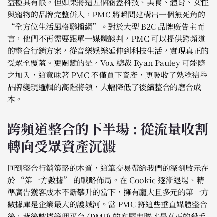
益極其有限。但如果將這五個涵蓋科技、美食、體育、女性
與寵物的品牌完整併入，PMC 將瞬間建構出一個無死角的
“全方位生活風格聯播網”。對於大型 B2C 品牌廣告主而
言，他們不再需要跟單一媒體談判，PMC 可以提供跨頻道
的整合行銷方案，從音樂娛樂延伸到科技生活，實現真正的
受眾全覆蓋。更關鍵的是，Vox 總裁 Ryan Pauley 可能隨
之加入，這意味著 PMC 不僅買下資產，更吸收了熟稔這些
品牌變現邏輯的高階將領，大幅降低了後續整合的磨合成
本。
跨頻道整合的下半場 : 從流量收割
轉向受眾資產沉澱
回到整合行銷策略的本質，這筆交易帶給我們的深刻啟示在
於 “第一方數據” 的戰略佈局。在 Cookie 逐漸退場、精
準廣告獲客成本不斷攀升的當下，擁有龐大且多元的第一方
數據庫是企業最大的護城河。當 PMC 將這些垂直媒體整合
後，背後數據管理平台 (DMP) 的底層串聯才是真正的殺手