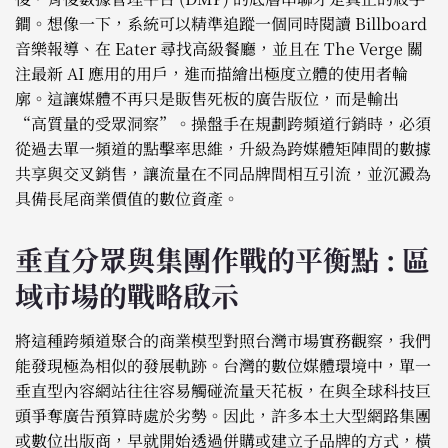
鐧。想像一下，系統可以精準追蹤一個同時閱讀 Billboard
音樂報導、在 Eater 尋找高級餐廳，並且在 The Verge 關
注最新 AI 應用的用戶，進而描繪出極度立體的使用者輪
廓。這讓媒體不再只是販售死板的廣告版位，而是輸出
“高質量的受眾洞察”。操盤手在規劃跨頻道行銷時，必須
從過去單一頻道的點擊率思維，升級為跨媒體矩陣間的數據
共享與交叉銷售，讓流量在不同品牌間相互引流，並沉澱為
具備長尾商業價值的數位資產。
垂直分眾與集團作戰的平衡點 : 區
域市場的戰略啟示
將這種跨頻道聚合的商業模型對照台灣市場實務觀察，我們
能發現極為相似的發展軌跡。台灣的數位媒體環境中，單一
垂直型內容網站往往容易觸碰流量天花板，在與全球科技巨
頭爭奪廣告預算時處於劣勢。因此，許多本土大型網路集團
或數位出版商，早就開始透過併購或建立子品牌的方式，橫