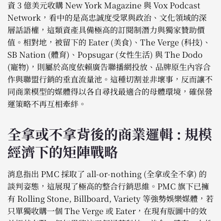
資 3 億美元收購 New York Magazine 與 Vox Podcast
Network，看中的是高忠誠度受眾與政治、文化領域的深
層話語權，這類資產具備極高的訂閱制潛力與獨家贊助價
值。相對地，被留下的 Eater (美食)、The Verge (科技)、
SB Nation (體育)、Popsugar (女性生活) 與 The Dodo
(寵物)，則屬於高度依賴廣告聯播網投放、品牌原生內容合
作與聯盟行銷的垂直流量池。這種切割並非壞事，反而讓不
同商業模型的媒體得以各自尋找最適合的母體環境，確保營
運策略不再互相牽絆。
全拿或不拿背後的商業邏輯 : 規模
經濟下的矩陣戰略
消息指出 PMC 採取了 all-or-nothing (全拿或全不拿) 的
談判姿態，這展現了極高的整合行銷思維。PMC 旗下已擁
有 Rolling Stone, Billboard, Variety 等強勢娛樂媒體，若
只單獨收購一個 The Verge 或 Eater，在現有版圖中的效