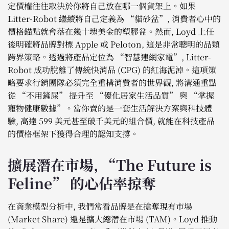
定價權往往取決於你將自己放在哪一個貨架上。如果
Litter-Robot 繼續將自己定義為 “貓砂盆”, 消費者心中的
價格錨點就會落在幾十塊美金的塑膠盆。然而, Loyd 上任
後明確將品牌對標 Apple 或 Peloton, 這是非常聰明的品類
跨界策略。透過將產品定位為 “智慧連網家電”, Litter-
Robot 成功脫離了傳統快消品 (CPG) 的紅海泥淖。這項策
略要求行銷團隊必須完全重構消費者的世界觀, 將溝通重點
從 “不用鏟屎” 提升至 “優化居家生活品質” 與 “掌握
寵物健康數據”。當你賣的是一套生活解決方案與科技體
驗, 高達 599 美元甚至破千美元的組合價, 就能在科技產品
的價格框架下獲得合理的認知支撐。
擴展潛在市場, “The Future is
Feline” 的心佔率掠奪
在商業模型分析中, 我們常看品牌是在搶奪現有市場
(Market Share) 還是擴大總潛在市場 (TAM)。Loyd 推動