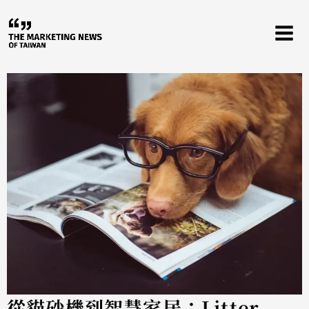
跳
至
主
要
內
容
從貓砂機到智慧家居：Litter-