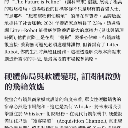
的 “The Future is Feline” (貓科未來) 倡議, 展現了極高
的戰略格局。這場戰役的目標客群不只是現有的養貓人士,
而是那些 “想養寵物但怕麻煩” 的潛在消費者。品牌敏銳
地抓住了社會脈動: 2024 年養貓家庭增長了 23%。透過強
調 Litter-Robot 能徹底消除養貓最大的摩擦力 (臭味與清理
時間), 他們實際上是在與 “養狗” 競爭心佔率。行銷論述
很直接: 養狗無可避免必須處理排泄物, 但養貓有了 Litter-
Robot, 你的生活將無縫且優雅。這種透過解決根本痛點來
創造新需求的手法, 是最高段的市場掠奪策略。
硬體佈局與軟體變現, 訂閱制啟動
的飛輪效應
從整合行銷與商業模式設計的角度來看, 單次性硬體銷售的
宿命必然是市場飽和。這也是為何 Whisker 將未來增長引
擎重注於 Whisker+ 訂閱服務。在現代行銷架構中, 硬體設
備往往只是 “獲客渠道” (Acquisition Channel), 真正驅
動企業長期估值與利潤的是後端的軟體服務 (SaaS) 與經常