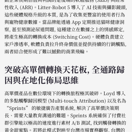
性收入 (ARR)。Litter-Robot 5 導入了 AI 技術與攝影鏡頭,
這些硬體規格升級的本質, 是為了收集更豐富的使用者行為
與寵物健康數據。當品牌能透過 App 定期推送貓咪健康洞
察, 甚至預測泌尿道問題, 這種建立在數據之上的情感綁定,
將產生極高的轉換成本 (Switching Cost)。硬體負責建立
家戶滲透率, 軟體負責拉升終身價值並提供持續的行銷觸點,
兩者結合便形成了難以撼動的商業飛輪。
突破高單價轉換天花板, 全通路歸
因與在地化佈局思維
高單價產品在數位環境下的轉換旅程極其破碎。Loyd 導入
的多點觸擊歸因模型 (Multi-touch Attribution) 以及名為
“Sprints” 的敏捷廣告產製系統, 解決了高單價決策期
長、需要大量教育溝通的難題。Sprints 系統確保了付費社
群引擎能以極高的速度進行素材 A/B 測試, 找到觸發轉換的
黃金甜蜜點。若將此模式對映至台灣市場實務觀察, 台灣的