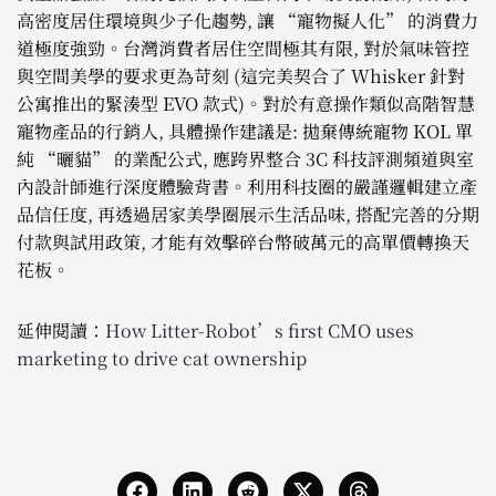
高密度居住環境與少子化趨勢, 讓 “寵物擬人化” 的消費力
道極度強勁。台灣消費者居住空間極其有限, 對於氣味管控
與空間美學的要求更為苛刻 (這完美契合了 Whisker 針對
公寓推出的緊湊型 EVO 款式)。對於有意操作類似高階智慧
寵物產品的行銷人, 具體操作建議是: 拋棄傳統寵物 KOL 單
純 “曬貓” 的業配公式, 應跨界整合 3C 科技評測頻道與室
內設計師進行深度體驗背書。利用科技圈的嚴謹邏輯建立產
品信任度, 再透過居家美學圈展示生活品味, 搭配完善的分期
付款與試用政策, 才能有效擊碎台幣破萬元的高單價轉換天
花板。
延伸閱讀：
How Litter-Robot’s first CMO uses
marketing to drive cat ownership