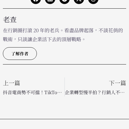
老查
在行銷圈打滾 20 年的老兵。看盡品牌起落，不談花俏的
戰術，只談讓企業活下去的頂層戰略。
了解作者
上一篇
下一篇
抖音電商勢不可擋！TikTok Shop 美國小企業銷售額 2025 年大增 66%
企業轉型慢半拍？行銷人不能等！搶先佈局 AI 掌握職場競爭力