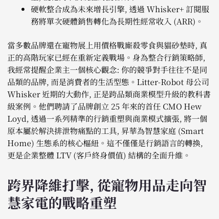
硬軟整合成為未來增長引擎, 透過 Whisker+ 訂閱服
務將單次硬體銷售轉化為長期性經常收入 (ARR)。
當多數品牌還在寵物展上用價格戰廝殺零食與貓砂墊時, 真
正的高階玩家已經在重新定義戰場。身為整合行銷策略師,
我經常提醒企業主一個核心觀念: 你的競爭對手往往不是同
品類的品牌, 而是消費者的生活型態。Litter-Robot 母公司
Whisker 近期的大動作, 正是跨品類商業模型升級的教科書
級案例。他們聘請了品牌創立 25 年來的首任 CMO Hew
Loyd, 透過一系列精準的行銷重塑與商業模式擴張, 將一個
原本屬於解決排泄物痛點的工具, 昇華為智慧家庭 (Smart
Home) 生態系的核心樞紐。這不僅僅是行銷語言的轉換,
更是企業整體 LTV (客戶終身價值) 結構的全面升維。
跨界降維打擊, 從寵物用品走向智
慧家電的戰略重塑