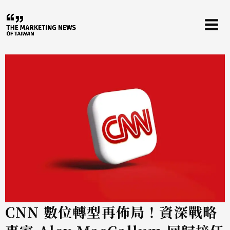
跳
至
主
要
內
容
CNN 數位轉型再佈局！資深戰略