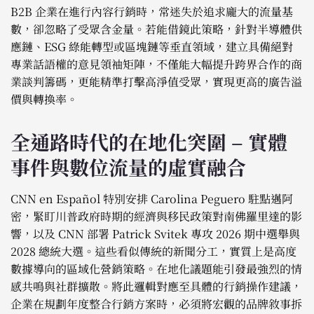
B2B 企業在進行內容行銷時，常迷失於追求龐大的流量基
數，卻忽略了受眾含金量。若能借鏡此策略，針對半導體供
應鏈、ESG 綠能轉型或區塊鏈等垂直領域，建立具備絕對
專業話語權的意見領袖矩陣，不僅能大幅提升跨界合作的商
業談判籌碼，更能精準打擊高淨值受眾，實現更高的廣告溢
價與轉換率。
全通路時代的在地化突圍 – 實體
事件與數位流量的虛實融合
CNN en Español 特別安排 Carolina Peguero 駐點邁阿
密，緊盯川普政府時期的經濟與移民政策對南佛羅里達的影
響，以及 CNN 部署 Patrick Svitek 專攻 2026 期中選舉與
2028 總統大選。這些看似傳統的新聞分工，實質上是高度
數據導向的區域化營銷策略。在地化議題能引發最強烈的情
感共鳴與社群擴散。將此邏輯對應至具體的行銷操作建議，
企業在規劃年度整合行銷方案時，必須將宏觀的品牌敘事拆