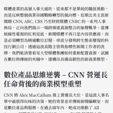
媒體產業的高層人事大風吹，從來都不是單純的職涯異動，
而是反映整個商業帝國戰略轉型的風向標。近期北美主流新
聞網 CNN, ABC, CBS 乃至財經媒體 CNBC 的一系列人事
佈局，正向我們揭示一場跨頻道資源整合的無聲戰爭。當傳
統線性電視的紅利見底，新聞媒體不再只是內容供應商，而
是必須轉型為精通數位訂閱、串流分發與跨生態系變現的科
技行銷公司。透過這波高階主管與指標性新聞工作者的洗
牌，我們能清楚看見大型媒體集團如何重新配置資源，試圖
在數位與傳統的夾縫中，建構出具備高韌性的新商業模型。
數位產品思維逆襲 – CNN 營運長
任命背後的商業模型重塑
CNN 將 Alex MacCallum 推上營運長大位，是這波人事名
單中最值得玩味的決策。她的背景並非傳統新聞編輯室，而
是數位產品與服務。在過去兩年內，她成功推動了 All