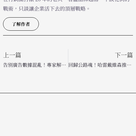
戰術，只談讓企業活下去的頂層戰略。
了解作者
上一篇
下一篇
告別廣告數據混亂！專家解析：如何修復 ROAS 誤報、帳戶架構地雷與 AI 應用錯誤
回歸公路魂！哈雷戴維森推品牌重塑廣告，為全球增長策略鋪路