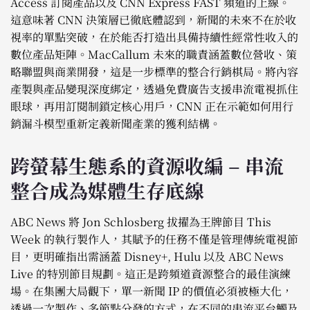
Access 訂閱產品以及 CNN Express FAST 頻道的上線。
這意味著 CNN 決策層已徹底體認到，新聞的未來不在於收
視率的單點突破，在於能否打造出具備持續性經常性收入的
數位產品矩陣。MacCallum 未來的職責涵蓋數位營收、策
略聯盟與商業開發，這是一步標準的整合行銷棋局。將內容
產製與產品變現深度綁定，透過免費廣告支援串流電視抓住
眼球，再用訂閱制鎖定核心用戶，CNN 正在示範如何用行
銷漏斗模型重新定義新聞產業的獲利結構。
跨螢幕生態系的資源收編 – 串流
整合成為媒體生存底線
ABC News 將 Jon Schlosberg 拔擢為王牌節目 This
Week 的執行製作人，其賦予的任務不僅是管理傳統電視節
目，更明確指出需涵蓋 Disney+, Hulu 以及 ABC News
Live 的特別節目規劃。這正是跨頻道資源整合的最佳演練
場。在集團大局觀下，單一新聞 IP 的價值必須被極大化，
透過一次製作、多節點分發的方式，在不同的串流平台觸及