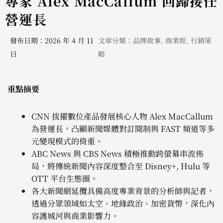
專家 Alex MacCallum 回歸接任
營運長
發布日期：2026 年 4 月 11
文章分類：
品牌故事
,
商業經
,
行銷策
日
略
重點摘要
CNN 拔擢數位產品發展核心人物 Alex MacCallum
為營運長，凸顯新聞媒體對訂閱制與 FAST 頻道等多
元變現模式的倚重。
ABC News 與 CBS News 積極推動跨螢幕串流佈
局，將傳統新聞內容深度整合至 Disney+, Hulu 等
OTT 平台生態圈。
各大新聞網延攬具備高度專業背景的分析師與記者，
透過分眾領域如太空、地緣政治、加密貨幣，深化內
容護城河與商業影響力。