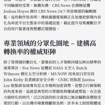
不同輪廓的受眾。無獨有偶，CBS News 也積極延攬
Joshua Hoyos 擔任 CBS News 24/7 串流頻道的編輯總
監。這些動作皆表明，傳統廣播電視網正在加速把新聞內容
化為串流平台生態系中的基礎設施，藉此提升母集團數位平
台的用戶黏著度與整體訂閱價值。
專業領域的分眾化圈地 – 建構高
轉換率的權威矩陣
除了管理層的數位化，螢幕前的人才策略同樣反映出精準的
商業算計。Fox News 延攬前 NASA 太空人 Butch
Wilmore 擔任太空分析師，MS NOW 找來前白宮官員
John Kirby 負責國家安全分析，CNBC 則指派 Justina
Lee 駐點新加坡專攻亞太市場與加密貨幣。從整合行銷策略
的角度來看，這就是典型的分眾圈地與權威感塑造。在注意
力破碎化的時代，泛泛而談的綜合資訊已無法驅動高價值受
眾的行動。以台灣市場實務觀察為例，許多本土財經媒體或