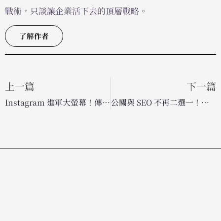
戰術，只談讓企業活下去的頂層戰略。
了解作者
上一篇
下一篇
Instagram 進軍大螢幕！傳將針對聯網電視推出「長影音」內容
公關與 SEO 不再二選一！掌握整合行銷策略，打造品牌全方位的權威與曝光