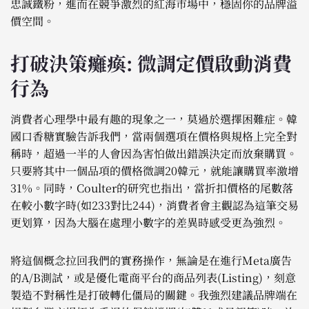
忠誠鐵粉，進而在競爭激烈的紅海市場中，穩固你的品牌溢
價空間。
打破決策癱瘓: 微調定價啟動消費
行為
消費者心理學中最有趣的現象之一，莫過於選擇困難症。韓
國口香糖實驗告訴我們，當兩個選項在價格與規格上完全對
稱時，超過一半的人會因為害怕做出錯誤決定而放棄購買。
只要將其中一個品項的價格微調20韓元，就能讓購買率激增
31%。同時，Coulter的研究也指出，當折扣價格的尾數落
在較小數字時(如233對比244)，消費者會主觀認為這筆交易
更划算，因為大腦在處理小數字的差異時感受更為強烈。
將這個概念拉回我們的實務操作，無論是在進行Meta廣告
的A/B測試，或是優化電商平台的商品列表(Listing)，刻意
製造不對稱性是打破轉化僵局的關鍵。我強烈建議品牌端在