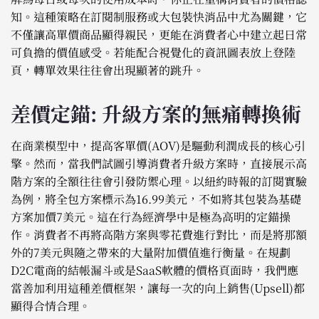
知。這種策略在訂閱制服務或大包裝快消品中尤為關鍵，它
不僅讓高單價商品顯得親民，更能在消費者心中建立起日常
可負擔的價值感受。若能配合視覺化的資訊圖表放上登陸
頁，轉單效果往往會出現顯著的跳升。
差價定錨: 升級方案的無痛轉換術
在商業模型中，提高客單價(AOV)是驅動利潤成長的核心引
擎。然而，當我們試圖引導消費者升級方案時，直接展示高
階方案的全額往往會引發防禦心理。以紐約時報的訂閱實驗
為例，將全包方案標示為16.99美元，不如將其包裝為基礎
方案加價7美元。這在行為經濟學中是極為高明的定錨操
作。消費者不再將高階方案與零花費進行對比，而是將那額
外的7美元與隨之帶來的大量附加價值進行衡量。在規劃
D2C電商的結帳漏斗或是SaaS軟體的價格頁面時，我們應
當善加利用這種差價框架，讓每一次的向上銷售(Upsell)都
顯得合情合理。