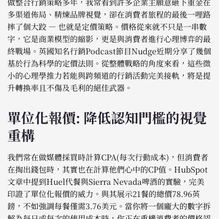
做整合行銷策略多年，我常看到許多企業主願意砸下重金在
多渠道佈局、精煉品牌視覺，卻在消費者旅程的最後一哩路
摔了個大跤 — 也就是定價策略。價格從來就不只是一串數
字，它是商業模型的縮影，更是與消費者進行心理博弈的最
終戰場。英國知名行銷Podcast節目Nudge近期分享了幾個
基於行為科學的定價法則。從整體戰略的角度來看，這些微
小的心理學推力若能與跨頻道的行銷活動完美接軌，將是提
升轉換率且不傷及毛利的絕佳武器。
單位化報價: 降低認知門檻的視覺
重構
我們常在做媒體採買時計算CPA(每次行動成本)，但消費者
在掏出錢包時，其實也在計算他們心中的CP值。HubSpot
文章中提到Huel代餐與Sierra Nevada啤酒的實驗，完美
印證了單位化報價的威力。與其展示21餐的總價78.96英
鎊，不如強調每餐僅需3.76美元。當你將一個龐大的數字拆
解為每日或每次的使用成本時，你正在重構消費者的價格認