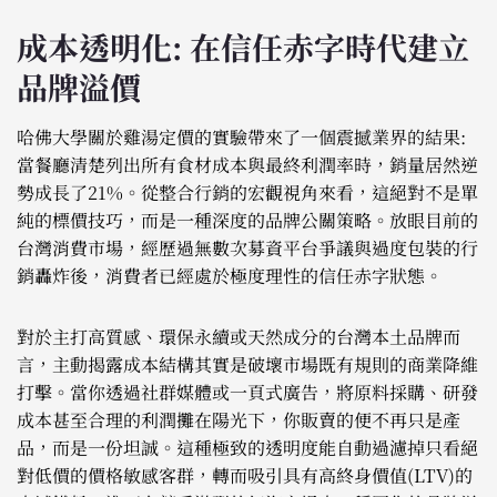
成本透明化: 在信任赤字時代建立
品牌溢價
哈佛大學關於雞湯定價的實驗帶來了一個震撼業界的結果:
當餐廳清楚列出所有食材成本與最終利潤率時，銷量居然逆
勢成長了21%。從整合行銷的宏觀視角來看，這絕對不是單
純的標價技巧，而是一種深度的品牌公關策略。放眼目前的
台灣消費市場，經歷過無數次募資平台爭議與過度包裝的行
銷轟炸後，消費者已經處於極度理性的信任赤字狀態。
對於主打高質感、環保永續或天然成分的台灣本土品牌而
言，主動揭露成本結構其實是破壞市場既有規則的商業降維
打擊。當你透過社群媒體或一頁式廣告，將原料採購、研發
成本甚至合理的利潤攤在陽光下，你販賣的便不再只是產
品，而是一份坦誠。這種極致的透明度能自動過濾掉只看絕
對低價的價格敏感客群，轉而吸引具有高終身價值(LTV)的