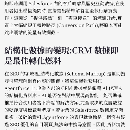
夠即時調用 Salesforce 內的客戶輪廓與歷史互動數據,在使
用者拋出模糊提問時,直接給出精準解答甚至執行購買動
作。這種從 “提供路標” 到 “專車接送” 的體驗升級,實
質上大幅縮短了轉換路徑 (Conversion Path),將原本可能
跳出網站的流量有效攔截。
結構化數據的變現:CRM 數據即
是最佳轉化燃料
在 SEO 的領域裡,結構化數據 (Schema Markup) 是幫助搜
尋引擎理解網頁內容的關鍵。將這個邏輯套用在
Agentforce 上,企業內部的 CRM 數據就是餵養 AI 代理人
的結構化資料庫。AI 能否在對話中展現高智能、能否準確
推播符合使用者當下痛點的解決方案,完全取決於底層數據
的乾淨度與標籤精準度。若企業的 Salesforce 數據庫充滿
重複、破碎的資料,Agentforce 的表現就會像是一個沒有經
過 SEO 優化的盲目網頁,無法命中搜尋意圖。因此,資料清洗