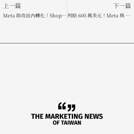
上一篇
下一篇
Meta 助攻站內轉化！ShopTalk 2026 發表全新電商工具，提升 App 內購物體驗
判賠 600 萬美元！Meta 與 YouTube 遭判定蓄意引發社群成癮，演算法機制成法庭焦點