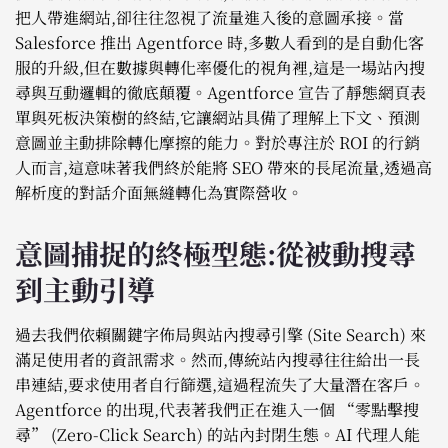
把人帶進網站,卻往往忽視了流量進入後的意圖承接。當
Salesforce 推出 Agentforce 時,多數人看到的是自動化客
服的升級,但在數據與轉化率優化的視角裡,這是一場站內搜
尋與互動邏輯的徹底顛覆。Agentforce 宣告了靜態網頁表
單與死板決策樹的終結,它讓網站具備了理解上下文、預測
意圖並主動排除轉化摩擦的能力。對於專注於 ROI 的行銷
人而言,這意味著我們終於能將 SEO 帶來的長尾流量,透過高
解析度的對話介面無縫轉化為實際營收。
意圖捕捉的終極型態:從被動搜尋
到主動引導
過去我們依賴關鍵字佈局與站內搜尋引擎 (Site Search) 來
滿足使用者的資訊需求。然而,傳統站內搜尋往往給出一長
串連結,要求使用者自行篩選,這過程流失了大量潛在客戶。
Agentforce 的出現,代表著我們正在進入一個 “零點擊搜
尋” (Zero-Click Search) 的站內封閉生態。AI 代理人能