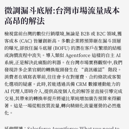
微調漏斗底層:台灣市場流量成本
高昂的解法
檢視當前台灣的數位行銷環境,無論是 B2B 或 B2C 領域,獲
客成本 (CAC) 皆屢創新高。多數企業將預算砸在漏斗頂層
的曝光,卻放任漏斗底層 (BOFU) 的潛在客戶在繁瑣的結帳
或詢價流程中流失。導入類似 Agentforce 這樣的自主 AI
系統,正是解決此痛點的利器。在台灣市場實務觀察中,我們
發現許多企業官網的轉換瓶頸發生在 “資訊確認” 階段。
消費者在填寫表單前,往往會卡在對運費、合約條款或客製
化選項的疑慮。此時,若能透過具備 CRM 數據連動能力的
AI 代理人即時介入,提供高度個人化的解答並直接引導完成
交易,其帶來的轉換率提升將遠比單純增加廣告預算來得顯
著。這是一場從粗放買流量,轉向精細化流量運營的必然進
化。
延伸閱讀：
Salesforce Agentforce: What you need to