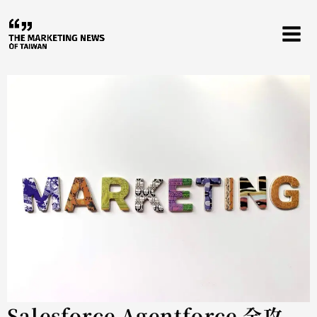
跳
至
主
要
內
容
Salesforce Agentforce 全攻