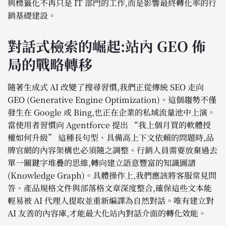
與標籤化不再只是 IT 部門的工作,而是影響最終轉化率的行
銷基礎建設。
對話式檢索的崛起:站內 GEO 佈
局的戰略轉移
隨著生成式 AI 改變了搜尋習慣,我們正從傳統 SEO 走向
GEO (Generative Engine Optimization)。這個趨勢不僅
發生在 Google 或 Bing,也正在企業的私域流量池中上演。
當使用者習慣向 Agentforce 提出 “我上個月買的軟體授
權如何升級” 這種長句型、具備高上下文依賴的問題時,品
牌官網的內容架構也必須隨之調整。行銷人員需要放棄過去
單一關鍵字堆疊的思維,轉向建立語意豐富的知識圖譜
(Knowledge Graph)。具體操作上,我們應該將客服常見問
答、產品規格文件與部落格文章深度整合,確保這些文本能
輕易被 AI 代理人提取並重新編譯為自然對話。唯有建立對
AI 友善的內容庫,才能最大化站內對話介面的轉化效能。