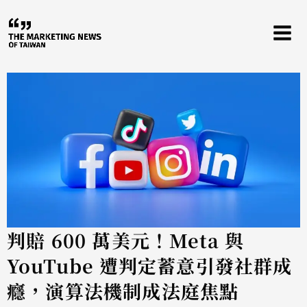
跳
至
主
要
內
容
判賠 600 萬美元！Meta 與
YouTube 遭判定蓄意引發社群成
癮，演算法機制成法庭焦點