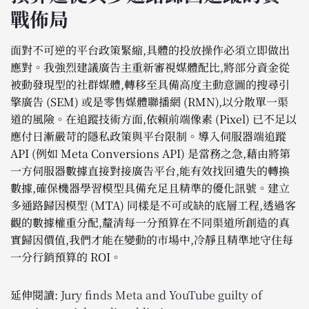
戰佈局
面對不可逆的平台政策緊縮,具體的投放操作必須立即做出
應對。我強烈建議廣告主重新審視媒體配比,將部分資金從
被動發現型的社群媒體,轉移至具備高度主動意圖的搜尋引
擎廣告 (SEM) 或是零售媒體聯播網 (RMN),以分散單一渠
道的風險。在追蹤技術方面,依賴前端像素 (Pixel) 已不足以
應付日漸嚴苛的隱私政策與平台限制。導入伺服器端追蹤
API (例如 Meta Conversions API) 是當務之急,藉由將第
一方伺服器數據直接對接廣告平台,能有效找回遺失的轉換
數據,確保機器學習模型具備充足且精準的優化訊號。建立
多通路歸因模型 (MTA) 同樣是不可或缺的底層工程,透過客
觀的數據權重分配,釐清每一分預算在不同渠道所創造的真
實歸因價值,我們才能在變動的市場中,冷靜且精準地守住每
一分行銷預算的 ROI。
延伸閱讀:
Jury finds Meta and YouTube guilty of