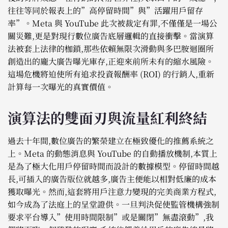
往往等同於報表上的”高停留時間”與”活躍用戶留存
率”。Meta 與 YouTube 此次被裁定有罪,不僅僅是一場公
關災難,更是對現行數位廣告底層邏輯的直接衝擊。當演算
法被套上法律的枷鎖,那些依賴無限次滑動與多巴胺迴圈所
創造出的龐大廣告曝光庫存,正迎來前所未有的縮水風險。
這場危機將迫使所有追求投資報酬率 (ROI) 的行銷人,重新
計算每一次曝光的真實價值。
演算法的雙面刃與流量紅利終結
過去十年間,數位廣告的繁榮建立在極致優化的推薦系統之
上。Meta 的動態消息與 YouTube 的自動播放機制,本質上
是為了極大化用戶停留時間而設計的數據模型。停留時間越
長,可插入的廣告版位就越多,廣告主便能以相對低廉的成本
獲取曝光。然而,這套將用戶注意力變現的完美商業方程式,
如今成為了法庭上的呈堂證供。一旦判決促使監管機構強制
要求平台導入”使用時間限制”或是關閉”無盡滾動”,我