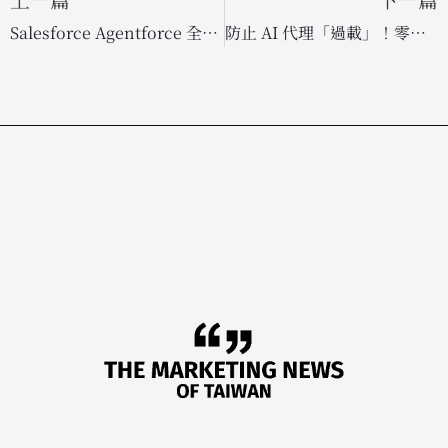
Salesforce Agentforce 全攻略：一文掌握 AI 代理人與意圖感知搜尋新應用
防止 AI 代理「過載」！零售巨頭 Lowe’s 揭秘如何優化顧客與員工的數位體驗