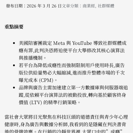
發布日期：2026 年 3 月 26 日
文章分類：
商業經
,
社群媒體
重點摘要
美國陪審團裁定 Meta 與 YouTube 導致社群媒體成
癮有罪,此判決恐將迫使平台大舉修改其核心演算法
與推播機制。
若平台為降低成癮性而強制限制用戶使用時長,廣告
版位供給量勢必大幅縮減,進而推升整體市場的千次
曝光成本 (CPM)。
品牌與廣告主需加速建立第一方數據庫與伺服器端追
蹤,從依賴平台演算法的被動投放,轉向基於顧客終身
價值 (LTV) 的精準行銷策略。
當社會大眾將目光聚焦在科技巨頭的道德責任與青少年心理
健康時,身為廣告與數據分析師,我看到的是隱藏在判決書背
後的骨牌效應。在行銷的冷靜世界裡,大眾口中的”成癮”,