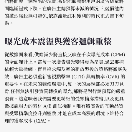
們將面臨一個殘酷的現實:系統能餵養給用戶的廣告總量將
面臨斷崖式下跌。在廣告主總預算未減的情況下,競價池內
的激烈廝殺無可避免,依靠流量紅利獲利的時代正式畫下句
點。
曝光成本震盪與獲客邏輯重整
從數據面來看,供給減少將直接反映在千次曝光成本 (CPM)
的全面飆升上。當每一次廣告曝光變得更為昂貴,過去那種
依賴大量撒網、盲目追求觸及率的粗放型投放策略將徹底失
效。廣告主必須重新審視點擊率 (CTR) 與轉換率 (CVR) 的
重要性。在未來的競價環境中,每一次的展現都必須刀刀見
骨,任何無法引發實質轉換的曝光,都將是對行銷預算的嚴重
浪費。這意味著我們需要更精細的受眾輪廓描繪,以及更具
數據說服力的素材 A/B 測試機制。唯有將廣告的互動品質
與受眾精準度拉升到極致,才能在成本高漲的環境下維持合
理的獲客成本 (CPA)。