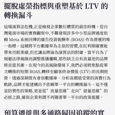
擺脫虛榮指標與重塑基於 LTV 的
轉換漏斗
這場演算法危機,正是檢視企業數位體質的最佳時機。從台
灣電商市場的實務觀察中,不難發現許多中小型品牌過度依
賴 Meta 系統回傳的廣告投資報酬率 (ROAS) 作為營運的唯
一指標。這種將平台數據奉為圭臬的習慣,在紅利期確實能
帶來亮眼業績,但也讓品牌淪為演算法的附庸。當平台為了
規避法律風險而調整推播邏輯,那些缺乏自有流量池的品牌
將首當其衝。在現今的高風險環境下,我們必須將焦點從單
次轉換的短期 ROAS,轉移至顧客終身價值 (LTV) 的長期經
營。透過深耕既有會員數據庫、分析高價值受眾的消費行為
軌跡,品牌才能建構出不依賴單一平台的轉換漏斗。這不僅
是防禦性的策略,更是從”流量思維”走向”留量思維”的
必經之路,確保企業利潤不再隨著單一平台的政策搖擺。
預算遷徙與多通路歸因追蹤的實