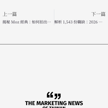
上一篇
下一篇
揭秘 Moz 經典：如何拍出高品質「白板星期五」教學影片？
解析 1,543 份職缺：2026 年 SEO 人員必備的 AI 與 GEO 轉型關鍵技能