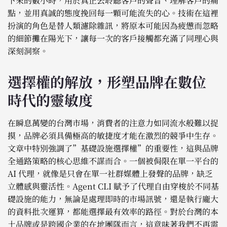
下來的數小時，用於真正去聆聽客戶的聲音、理解客戶的痛
點，並用真誠的態度挽回每一顆可能流失的心。技術在這裡
扮演的角色是替人類濾除雜訊，將原本可能因為疲憊而忽略
的細節攤在陽光下，讓每一次的客戶接觸都充滿了同理心與
深刻洞察。
選擇權的解放，形塑品牌在數位
時代的靈敏度
在瞬息萬變的台灣市場，消費者的注意力如同流水般難以捉
摸，品牌必須具備極高的敏捷度才能在激烈的競爭中生存。
文章中特別強調了”基礎設施選擇權”的重要性，這與品牌
全通路策略的核心思維不謀而合。一個被侷限在單一平台的
AI 代理，就像是只會在單一社群媒體上發聲的品牌，缺乏
立體感與靈活性。Agent CLI 賦予了代理自由穿梭於不同基
礎設施的能力，無論是處理即時的市場訊號，還是執行龐大
的資料批次運算，都能選擇最有效率的路徑。對於台灣的本
土品牌或是跨國企業的在地團隊而言，這意味著我們不再需