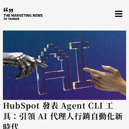
跳
至
主
要
內
容
HubSpot 發表 Agent CLI 工
具：引領 AI 代理人行銷自動化新
時代