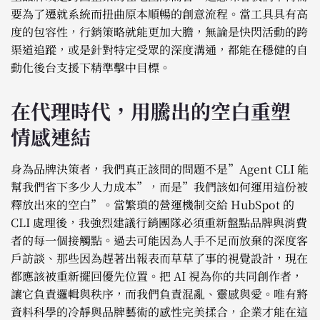
要為了遷就系統而扭曲原本順暢的創意流程。當工具具有高
度的包容性，行銷策略就能更加大膽，無論是快閃活動的跨
渠道追蹤，或是針對特定受眾的深度溝通，都能在穩健的自
動化後台支援下精準擊中目標。
在代理時代，用騰出的空白重塑
情感連結
身為品牌決策者，我們真正該問的問題不是”Agent CLI 能
幫我們省下多少人力成本”，而是”我們該如何運用這份被
釋放出來的空白”。當繁瑣的營運機制交給 HubSpot 的
CLI 處理後，我強烈建議行銷團隊必須重新盤點品牌與消費
者的每一個接觸點。過去可能因為人手不足而放棄的深度客
戶訪談、那些因為趕著出報表而草草了事的視覺設計，現在
都應該被重新擺回優先位置。把 AI 視為你的共同創作者，
讓它負責邏輯與秩序，而我們負責混亂、靈感與愛。唯有將
資料科學的冷靜與品牌藝術的感性完美揉合，企業才能在這