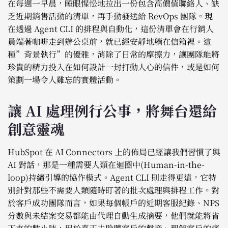
在每週一早晨，睡眼惺忪地拉出一份包含高價值聯絡人、缺
乏近期銷售活動的清單，再手動發送給 RevOps 團隊。現
在透過 Agent CLI 的排程與自動化，這份清單會在行銷人
員端著咖啡走到辦公桌前，就已經安靜地躺在信箱裡。這
種”背景執行”的優雅，消除了日常的摩擦力，讓團隊能將
珍貴的精力投入在如何設計一封打動人心的信件，或是如何
策劃一場令人難忘的實體活動。
讓 AI 處理例行公事，將舞台還給
創意靈魂
HubSpot 在 AI Connectors 上的佈局已經讓我們習慣了與
AI 對話，那是一種需要人類在迴圈中(Human-in-the-
loop)持續引導的協作模式。Agent CLI 則走得更遠，它特
別針對那些不需要人類隨時盯著的批次處理與排程工作。對
於客戶成功團隊而言，如果每個帳戶的近期客服紀錄、NPS
分數與未結案交易都能由代理自動生成摘要，他們就能將省