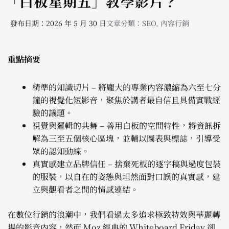
「白板星期五」教學影片？
發布日期：2026 年 5 月 30 日
文章分類：
SEO
,
內容行銷
重點摘要
精準的知識切片 – 將龐大的專業內容濃縮為六至七分
鐘的視覺化短影音，聚焦於講者最自信且具備實戰經
驗的議題。
視覺與邏輯的共舞 – 善用白板的空間特性，將資訊拆
解為三至五個核心區塊，並輔以圖表與標誌，引導受
眾的認知動線。
真實感建立品牌信任 – 捨棄死板的逐字稿與過度包裝
的服裝，以自在的姿態與坦然面對口誤的真實感，建
立與觀看者之間的情感連結。
在數位行銷的浪潮中，我們看過太多追求極致特效與華麗轉
場的影音內容，然而 Moz 經典的 Whiteboard Friday 卻