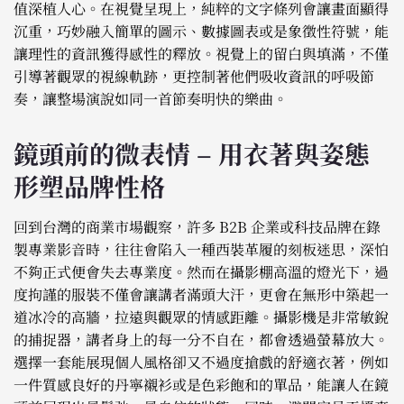
值深植人心。在視覺呈現上，純粹的文字條列會讓畫面顯得
沉重，巧妙融入簡單的圖示、數據圖表或是象徵性符號，能
讓理性的資訊獲得感性的釋放。視覺上的留白與填滿，不僅
引導著觀眾的視線軌跡，更控制著他們吸收資訊的呼吸節
奏，讓整場演說如同一首節奏明快的樂曲。
鏡頭前的微表情 – 用衣著與姿態
形塑品牌性格
回到台灣的商業市場觀察，許多 B2B 企業或科技品牌在錄
製專業影音時，往往會陷入一種西裝革履的刻板迷思，深怕
不夠正式便會失去專業度。然而在攝影棚高溫的燈光下，過
度拘謹的服裝不僅會讓講者滿頭大汗，更會在無形中築起一
道冰冷的高牆，拉遠與觀眾的情感距離。攝影機是非常敏銳
的捕捉器，講者身上的每一分不自在，都會透過螢幕放大。
選擇一套能展現個人風格卻又不過度搶戲的舒適衣著，例如
一件質感良好的丹寧襯衫或是色彩飽和的單品，能讓人在鏡