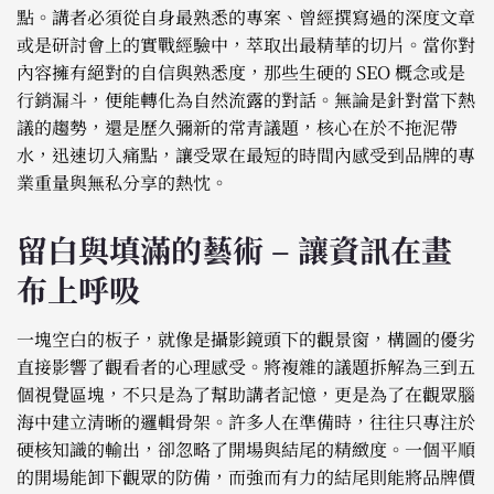
點。講者必須從自身最熟悉的專案、曾經撰寫過的深度文章
或是研討會上的實戰經驗中，萃取出最精華的切片。當你對
內容擁有絕對的自信與熟悉度，那些生硬的 SEO 概念或是
行銷漏斗，便能轉化為自然流露的對話。無論是針對當下熱
議的趨勢，還是歷久彌新的常青議題，核心在於不拖泥帶
水，迅速切入痛點，讓受眾在最短的時間內感受到品牌的專
業重量與無私分享的熱忱。
留白與填滿的藝術 – 讓資訊在畫
布上呼吸
一塊空白的板子，就像是攝影鏡頭下的觀景窗，構圖的優劣
直接影響了觀看者的心理感受。將複雜的議題拆解為三到五
個視覺區塊，不只是為了幫助講者記憶，更是為了在觀眾腦
海中建立清晰的邏輯骨架。許多人在準備時，往往只專注於
硬核知識的輸出，卻忽略了開場與結尾的精緻度。一個平順
的開場能卸下觀眾的防備，而強而有力的結尾則能將品牌價