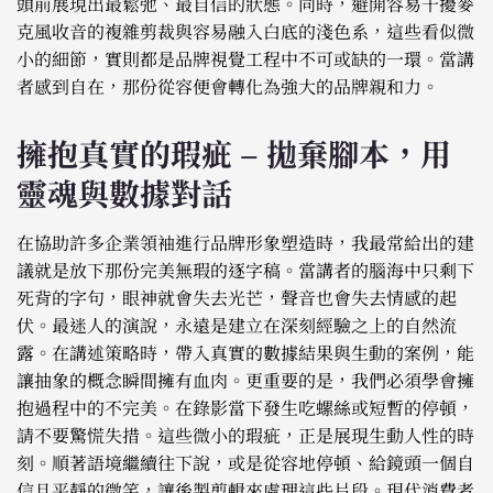
頭前展現出最鬆弛、最自信的狀態。同時，避開容易干擾麥
克風收音的複雜剪裁與容易融入白底的淺色系，這些看似微
小的細節，實則都是品牌視覺工程中不可或缺的一環。當講
者感到自在，那份從容便會轉化為強大的品牌親和力。
擁抱真實的瑕疵 – 拋棄腳本，用
靈魂與數據對話
在協助許多企業領袖進行品牌形象塑造時，我最常給出的建
議就是放下那份完美無瑕的逐字稿。當講者的腦海中只剩下
死背的字句，眼神就會失去光芒，聲音也會失去情感的起
伏。最迷人的演說，永遠是建立在深刻經驗之上的自然流
露。在講述策略時，帶入真實的數據結果與生動的案例，能
讓抽象的概念瞬間擁有血肉。更重要的是，我們必須學會擁
抱過程中的不完美。在錄影當下發生吃螺絲或短暫的停頓，
請不要驚慌失措。這些微小的瑕疵，正是展現生動人性的時
刻。順著語境繼續往下說，或是從容地停頓、給鏡頭一個自
信且平靜的微笑，讓後製剪輯來處理這些片段。現代消費者