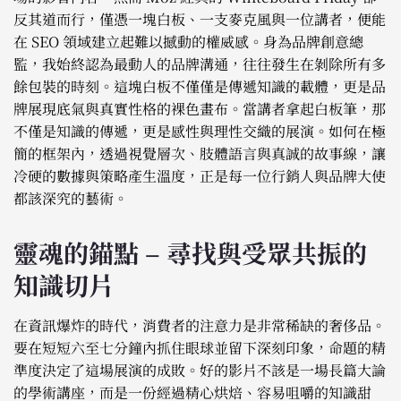
反其道而行，僅憑一塊白板、一支麥克風與一位講者，便能
在 SEO 領域建立起難以撼動的權威感。身為品牌創意總
監，我始終認為最動人的品牌溝通，往往發生在剝除所有多
餘包裝的時刻。這塊白板不僅僅是傳遞知識的載體，更是品
牌展現底氣與真實性格的裸色畫布。當講者拿起白板筆，那
不僅是知識的傳遞，更是感性與理性交織的展演。如何在極
簡的框架內，透過視覺層次、肢體語言與真誠的故事線，讓
冷硬的數據與策略產生溫度，正是每一位行銷人與品牌大使
都該深究的藝術。
靈魂的錨點 – 尋找與受眾共振的
知識切片
在資訊爆炸的時代，消費者的注意力是非常稀缺的奢侈品。
要在短短六至七分鐘內抓住眼球並留下深刻印象，命題的精
準度決定了這場展演的成敗。好的影片不該是一場長篇大論
的學術講座，而是一份經過精心烘焙、容易咀嚼的知識甜