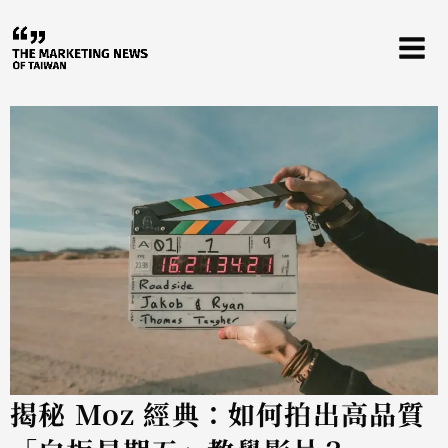
跳
至
主
要
內
容
揭秘 Moz 經典：如何拍出高品質