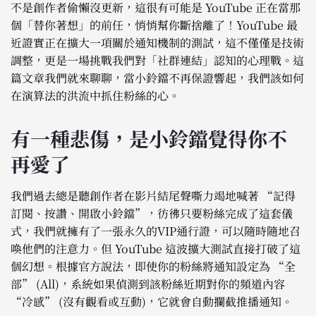
不是創作者偷懶沒更新，這很有可能是 YouTube 正在當那
個「替你著想」的前任，悄悄幫你斷捨離了！YouTube 最
近證實正在擴大一項關於通知機制的測試，這不僅僅是技術
調整，更是一場挑戰我們對「社群連結」認知的心理戰。這
篇文章我們就來聊聊，當小鈴鐺不再保證響起，我們該如何
在演算法的洪流中抓住粉絲的心。
有一種悲傷，是小鈴鐺覺得你不
再愛了
我們過去總是聽創作者在影片結尾聲嘶力竭地喊著 “記得
訂閱、按讚、開啟小鈴鐺”，彷彿只要粉絲完成了這套儀
式，我們就擁有了一張永久的VIP通行證，可以隨時隨地召
喚他們的注意力。但 YouTube 這波擴大測試直接打破了這
個幻想。根據官方說法，即使你的粉絲將通知設定為 “全
部” (All)，系統如果偵測到該粉絲近期對你的頻道內容
“冷感” (沒有觀看或互動)，它就會自動攔截推播通知。