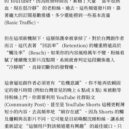
的 YouTuber，因為經營時間長，累積了大量 “當年很熱
血，現在很冷靜” 的老粉絲。過去，這些頻道發片時，靠
著龐大的訂閱基數推播，多少還能撈到一些基本流量
(Basic Traffic)。
但在這項新機制下，這層保護傘被拿掉了。對於台灣創作者
而言，這代表著 “回訪率” (Retention) 的權重將遠高於
“觸及率” (Reach)。如果你的內容風格萬年不變，粉絲看
膩了連續幾支影片沒點開，系統就會判定這段關係進入
“冷靜期”，直接切斷你的發聲權。
這會逼迫創作者必須更有 “危機意識”。你不能再依賴固
定的發片時間 (例如台灣常見的晚上 6 點或 8 點) 來被動等
待粉絲上門。你需要利用 YouTube 社群貼文
(Community Post)、甚至是 YouTube Shorts 這種更輕薄
短小的內容，去高頻率地 “刷存在感”。因為 Shorts 的觸
及邏輯與長影片不同，它可能是目前喚醒沈睡粉絲、讓系統
重新認定 “這個用戶對該頻道還有興趣” 的最佳破口。只