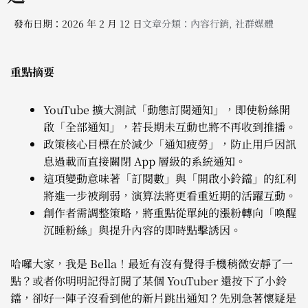
發布日期：2026 年 2 月 12 日
文章分類：
內容行銷
,
社群媒體
重點摘要
YouTube 擴大測試「動態訂閱通知」，即使粉絲開
啟「全部通知」，若長期未互動也將不再收到推播。
政策核心目標在於減少「通知疲勞」，防止用戶因訊
息過載而直接關閉 App 層級的系統通知。
這項變動意味著「訂閱數」與「開啟小鈴鐺」的紅利
將進一步被削弱，演算法將更看重近期的活躍互動。
創作者需調整策略，將重點從單純的漲粉轉向「喚醒
沉睡粉絲」與提升內容的即時點擊誘因。
哈囉大家，我是 Bella！最近有沒有覺得手機稍微安靜了一
點？或者你明明記得訂閱了某個 YouTuber 還按下了小鈴
鐺，卻好一陣子沒看到他的新片跳出通知？先別急著懷疑是