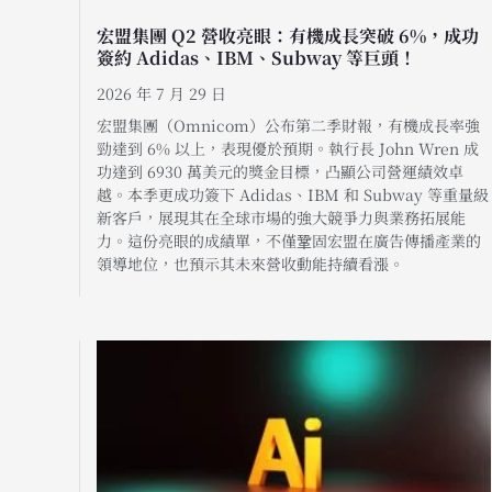
宏盟集團 Q2 營收亮眼：有機成長突破 6%，成功
簽約 Adidas、IBM、Subway 等巨頭！
2026 年 7 月 29 日
宏盟集團（Omnicom）公布第二季財報，有機成長率強
勁達到 6% 以上，表現優於預期。執行長 John Wren 成
功達到 6930 萬美元的獎金目標，凸顯公司營運績效卓
越。本季更成功簽下 Adidas、IBM 和 Subway 等重量級
新客戶，展現其在全球市場的強大競爭力與業務拓展能
力。這份亮眼的成績單，不僅鞏固宏盟在廣告傳播產業的
領導地位，也預示其未來營收動能持續看漲。