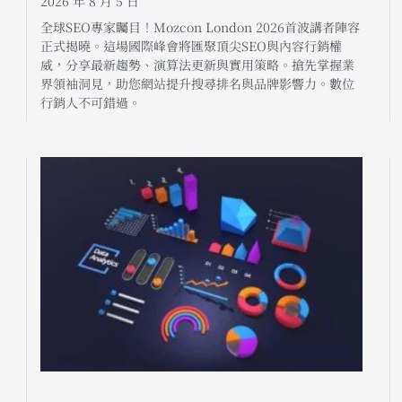
2026 年 8 月 5 日
全球SEO專家矚目！Mozcon London 2026首波講者陣容
正式揭曉。這場國際峰會將匯聚頂尖SEO與內容行銷權
威，分享最新趨勢、演算法更新與實用策略。搶先掌握業
界領袖洞見，助您網站提升搜尋排名與品牌影響力。數位
行銷人不可錯過。