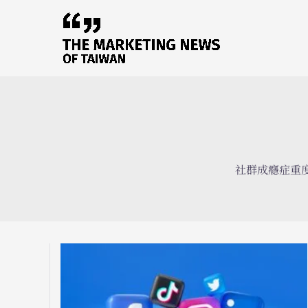
跳
至
主
要
內
容
社群成癮症重度