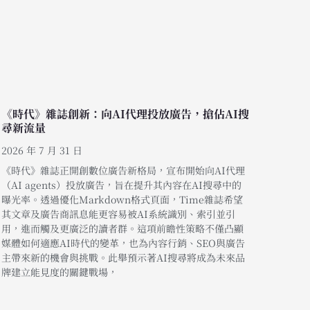
《時代》雜誌創新：向AI代理投放廣告，搶佔AI搜
尋新流量
2026 年 7 月 31 日
《時代》雜誌正開創數位廣告新格局，宣布開始向AI代理
（AI agents）投放廣告，旨在提升其內容在AI搜尋中的
曝光率。透過優化Markdown格式頁面，Time雜誌希望
其文章及廣告商訊息能更容易被AI系統識別、索引並引
用，進而觸及更廣泛的讀者群。這項前瞻性策略不僅凸顯
媒體如何適應AI時代的變革，也為內容行銷、SEO與廣告
主帶來新的機會與挑戰。此舉預示著AI搜尋將成為未來品
牌建立能見度的關鍵戰場，