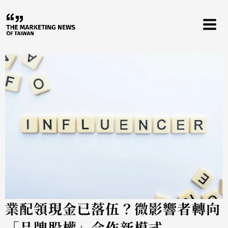
跳
至
主
要
內
容
業配領現金已落伍？微影響者轉向
「品牌股權」合作新模式