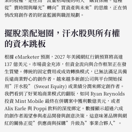
業的股權，是在為”流量枯竭後的明天”購買保險。這種
從”賣時間與曝光”轉向”買資產與未來”的思維，正在悄
悄改寫創作者的財富藍圖與職涯規劃。
擺脫業配迴圈，汗水股與所有權
的資本跳板
根據 eMarketer 預測，2027 年美國網紅行銷預算將高達
137 億美元。市場資金充沛，但資金流向與合作框架正在發
生質變。傳統的固定費用或成效轉換模式，已無法滿足具備
長遠商業野心的創作者。越來越多新創公司與平台開始採
用”汗水股” (Sweat Equity) 或業績分潤來綁定創作者。
我們看到了好萊塢商業模式的翻版，如同 Ryan Reynolds
投資 Mint Mobile 最終在併購案中獲利數億美元，或者
Alix Earle 與 Poppi 飲料的深度綁定。數據顯示超過六成
的創作者渴望參與產品開發與創意決策，這意味著品牌與網
紅的關係正從”供應商與採購”升級為”事業合夥人”。