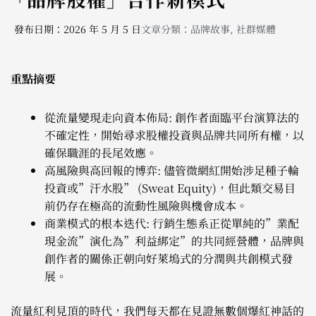
發布日期：2026 年 5 月 5 日
文章分類：
品牌故事
,
社群媒體
重點摘要
從流量變現走向資本佈局: 創作者面臨平台演算法的
不確定性，開始尋求股權投資與品牌共同所有權，以
確保職涯的長尾效應。
高風險與高回報的博弈: 儘管微網紅開始涉足種子輪
投資或”汗水股” (Sweat Equity)，但此類交易目
前仍存在極高的流動性風險與機會成本。
商業模式的根本迭代: 行銷生態系正從單純的”業配
現金流”演化為”利益綁定”的共同經營體，品牌與
創作者的關係正朝向好萊塢式的分潤與共創模式發
展。
流量紅利見頂的時代，我們每天都在見證無數個爆紅神話的