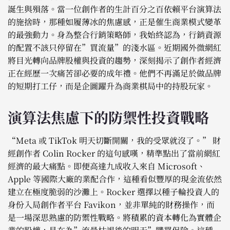
誕生與殞落。當一位創作者的生計百分之百依賴平台演算法
的施捨時，那種如履薄冰的焦慮感，正是催生商業模式變革
的最強動力。身為整合行銷策略師，我始終認為，行銷資源
的配置不該只停留在”買流量”的淺水區。近期國外微網紅
將目光轉向品牌股權與投資的趨勢，深刻揭示了創作者經濟
正在經歷一次痛苦卻必要的成年禮。他們不再滿足於做品牌
的短期打工仔，而是企圖躍升為商業棋局中的持股玩家。
演算法焦慮下的防禦性投資戰略
“Meta 或 TikTok 明天切斷開關，我的受眾就沒了。” 財
經創作者 Colin Rocker 的這句感嘆，精準點出了當前網紅
經濟的最大痛點。即便高達九成收入來自 Microsoft、
Apple 等國際大廠的業配合作，這種看似豐厚的現金流依然
建立在極度脆弱的沙灘上。Rocker 選擇以種子輪投資人的
身份入局創作者平台 Favikon，並非單純的財務操作，而
是一場深思熟慮的防禦性戰略。將積累的資本轉化為實體企