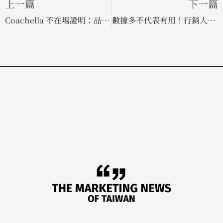
上一篇
下一篇
Coachella 不在場證明：品牌為何紛紛轉向「場外活動」改寫音樂祭行銷版圖？
數據多不代表有用！行銷人應從「追逐數據」轉為「捕捉信號」，挖掘未開發的增長潛力