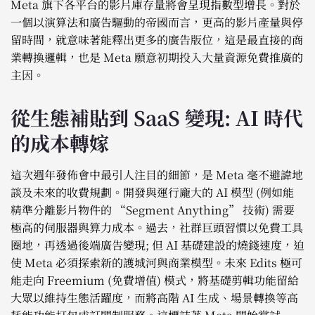
Meta 旗下各平台的影片庫存量將會呈現指數型增長。對於
一個以演算法和廣告驅動的帝國而言，更高的影片產量與停
留時間，就意味著能釋出更多的廣告版位，這是最直接的商
業轉換邏輯，也是 Meta 願意初期投入大量資源免費推廣的
主因。
從生態補貼到 SaaS 變現: AI 時代
的成本轉嫁
這次週年發佈會中最引人注目的細節，是 Meta 毫不避諱地
談及未來的收費規劃。開發與運行龐大的 AI 模型 (例如能
精準分離影片物件的 “Segment Anything” 技術) 需要
極高的伺服器與算力成本。過去，社群巨頭習慣以免費工具
圈地，再透過後端廣告變現; 但 AI 基礎建設的燒錢速度，迫
使 Meta 必須探索新的護城河與商業模型。未來 Edits 極可
能走向 Freemium (免費增值) 模式，將基礎剪輯功能留給
大眾以維持生態活躍度，而將高階 AI 生成、場景轉換等高