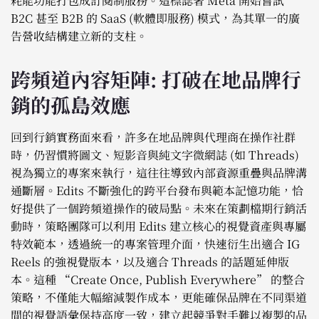
耗能功能打包成訂閱制服務。這標誌著 Meta 開始嘗試
B2C 甚至 B2B 的 SaaS (軟體即服務) 模式，為其單一的廣
告營收結構建立新的支柱。
跨頻道內容矩陣: 打破在地品牌行
銷的孤島效應
回到行銷實務面來看，許多在地品牌與代理商在操作社群
時，仍習慣將圖文、短影音與純文字微網誌 (如 Threads)
視為獨立的專案來執行，這往往導致內部資源重疊與品牌溝
通斷層。Edits 不斷強化的跨平台發布與範本記憶功能，恰
好提供了一個跨頻道操作的破局點。未來在策劃檔期行銷活
動時，策略團隊可以利用 Edits 建立核心的視覺資產與專屬
特效範本，透過統一的專案管理介面，快速衍生出適合 IG
Reels 的強視覺版本，以及適合 Threads 的話題延伸版
本。這種 “Create Once, Publish Everywhere” 的整合
策略，不僅能大幅縮減製作成本，更能確保品牌在不同渠道
間的視覺語彙保持高度一致，建立起競爭對手難以複製的品