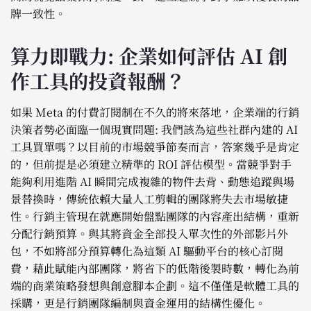
牌一致性。
算力即戰力: 企業如何評估 AI 創
作工具的投資報酬？
如果 Meta 的付費訂閱制在不久的將來落地，企業端的行銷
決策者勢必面臨一個現實問題: 我們該為這些社群內建的 AI
工具買單嗎？以目前的市場競爭節奏而言，答案幾乎是肯定
的，但前提是必須建立精準的 ROI 評估模型。當競爭對手
能夠利用進階 AI 瞬間完成複雜的物件去背、動態追蹤與場
景替換時，傳統依賴大量人工剪輯的團隊將失去市場敏捷
性。行銷主管現在就應開始盤點團隊的內容產出結構，重新
分配行銷預算。與其將資金全部投入單次性的外部影片外
包，不如將部分預算轉化為這類 AI 驅動平台的核心訂閱
費，藉此賦能內部團隊，將省下的低階後製時數，轉化為前
端的商業策略發想與創意腳本企劃。這不僅僅是軟體工具的
採購，更是行銷團隊編制與資金運用的結構性優化。