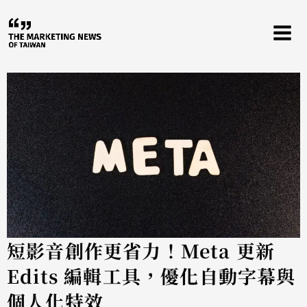
跳
至
主
要
內
容
短影音創作更省力！Meta 更新
Edits 編輯工具，優化自動字幕與
個人化特效