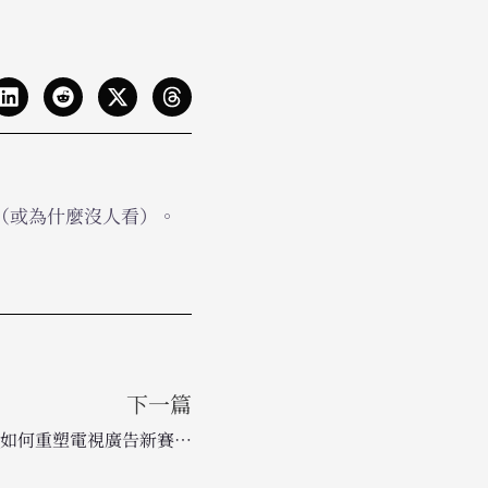
紅（或為什麼沒人看）。
下一篇
顛覆 75 年傳統：AI 與精準投放如何重塑電視廣告新賽局？