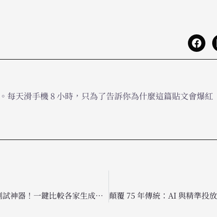
。每天滑手機 8 小時，只為了告訴你為什麼這篇貼文會爆
LinkedIn 推出 AI 模型測試神器！一鍵比較各家生成效果，助你選出最強行銷助手