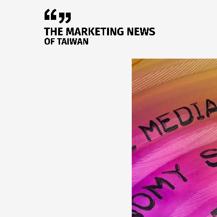
跳
至
主
要
內
容