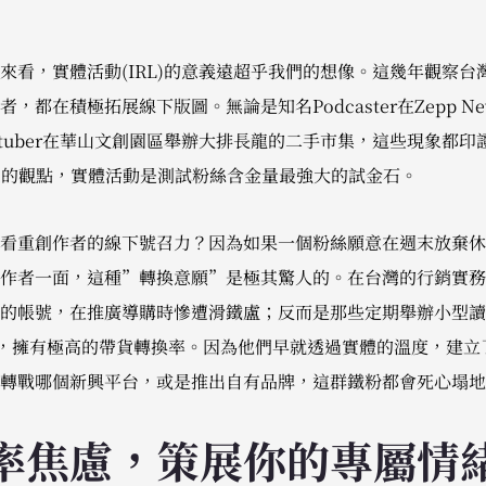
來看，實體活動(IRL)的意義遠超乎我們的想像。這幾年觀察台
都在積極拓展線下版圖。無論是知名Podcaster在Zepp New
uber在華山文創園區舉辦大排長龍的二手市集，這些現象都印證了Billi
wen的觀點，實體活動是測試粉絲含金量最強大的試金石。
看重創作者的線下號召力？因為如果一個粉絲願意在週末放棄休
作者一面，這種”轉換意願”是極其驚人的。在台灣的行銷實務
的帳號，在推廣導購時慘遭滑鐵盧；反而是那些定期舉辦小型讀
encers)，擁有極高的帶貨轉換率。因為他們早就透過實體的溫度，
轉戰哪個新興平台，或是推出自有品牌，這群鐵粉都會死心塌地
率焦慮，策展你的專屬情