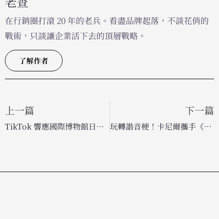
老查
在行銷圈打滾 20 年的老兵。看盡品牌起落，不談花俏的
戰術，只談讓企業活下去的頂層戰略。
了解作者
上一篇
下一篇
TikTok 響應國際博物館日！推出「博物館動起來」系列活動，攜手創作者賦予文化新生命
玩轉諧音梗！卡尼爾攜手《愛之島》男星，用「麋鹿」大玩創意行銷搶攻 Z 世代