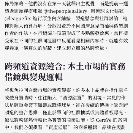
佈局策略。他們沒有在第一天就釋出主視覺，而是提前一週
透過街頭穿搭帳號 @thepeoplegallery_ 與籃球文化帳號
@leaguefits 進行原生內容鋪墊，製造懸念與社群討論。這
種將龐大預算拆解、分散投資於不同圈層意見領袖與微型創
作者的作法，在行銷漏斗頂端形成了多點觸發效應。當目標
受眾在不同的社群同溫層中反覆看見相關內容時，就能有效
穿透單一演算法的屏蔽，建立起立體的品牌聲量。
跨頻道資源縫合: 本土市場的實務
借鏡與變現邏輯
將視角拉回台灣市場的實務觀察，許多本土品牌在操作聯名
或體育贊助時，往往陷入 “資源錯置” 的困境。常見的作
法是砸重金簽下職籃或職棒球星，卻在後續的傳播上缺乏跨
頻道的整合思維，僅止於單向的社群抽獎或實體看板曝光，
無法將粉絲熱情轉化為實質的商業動能。從 CeraVe 的案例
中，我們必須學習 “資產延展” 的商業邏輯。品牌在規劃