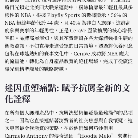
將目光鎖定北美四大職業運動中，粉絲輪廓最年輕且最具多
樣性的 NBA。根據 Playfly Sports 的數據顯示，56% 的
NBA 粉絲年齡低於 44 歲，且 40% 為非白人族群。這群高
度參與賽事的年輕男性，正是 CeraVe 亟欲擴展的核心增長
客群。品牌高層深知，與其花費鉅資在各大媒體強推生硬的
衛教資訊，不如直接走進受眾的日常語境。透過將保養理念
包裝在球迷熟知的賽事文化中，CeraVe 成功將 NBA 龐大
的流量池，轉化為自身產品教育的絕佳場域，完成了從廣泛
曝光到精準觸及的戰略跨越。
迷因重塑痛點: 賦予抗屑全新的文
化詮釋
在所有個人護理產品中，抗屑洗髮精無疑是最難操作的品項
之一，因為它直接連結著消費者的社交焦慮與自我懷疑。這
次專案最令我激賞的策略，在於他們如何巧妙借用
Carmelo Anthony 的傳奇迷因 “Hoodie Melo” 來進行