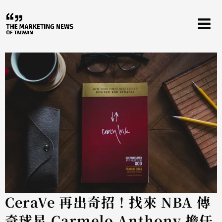
跳
至
主
要
內
容
CeraVe 再出奇招！找來 NBA 傳
奇球星 Carmelo Anthony 擔任