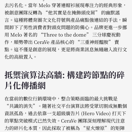
去污名化。當年 Melo 穿著連帽衫展現專注力的經典形象，
被創意團隊反轉為 “他其實是在掩飾頭皮屑” 的幽默謠
言。這種將體育圈次文化符號與產品痛點強連結的手法，瞬
間卸下了男性消費者對頭皮問題的防備心。品牌更進一步挪
用 Melo 著名的 “Three to the dome” 三分球慶祝動
作，順勢帶出 CeraVe 產品核心的 “三重神經醯胺” 賣
點。這不僅是創意的展現，更是將商業訊息無縫融入流行文
化的高級置入。
抵禦演算法高牆: 構建跨節點的碎
片化傳播網
在當前的數位行銷環境中，整合策略面臨的最大挑戰是
“共識的消失”。隨著社交平台演算法將受眾切割成無數個
資訊孤島，過去依靠一支超級廣告片 (Hero Video) 打天下
的單點突破模式已然失效。CeraVe 團隊深刻理解現代注意
力的碎片化本質，因此採取了被稱為 “星火燎原” 的矩陣