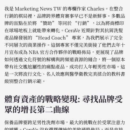
我是 Marketing News TW 的專欄作家 Charles。在整合
行銷的棋局裡，品牌跨界體育賽事早已不是新鮮事。多數品
牌的盲點在於將 “贊助” 等同於 “行銷”，以為將商標印
在球場地板上就能帶來轉化。CeraVe 近期針對其抗屑洗髮
產品線發展的 “Head Coach” 專案，為我們展示了完全
不同層次的商業操作。這個專案不僅完美銜接了他們去年十
月宣布成為 NBA 官方合作夥伴的戰略佈局，更展現了品牌
如何透過文化符號的解構與跨頻道資源的縫合，將一個原本
帶有社交尷尬屬性的痛點產品，成功打入年輕男性市場。這
是一次將流行文化、名人效應與醫學衛教完美揉合的教科書
級別整合行銷示範。
體育資產的戰略變現: 尋找品牌受
眾的增長第二曲線
保養品牌要跨足男性洗劑市場，最大的挑戰在於受眾注意力
的捕獲。CeraVe 沒有選擇傳統的美妝通路佈局，而是直接