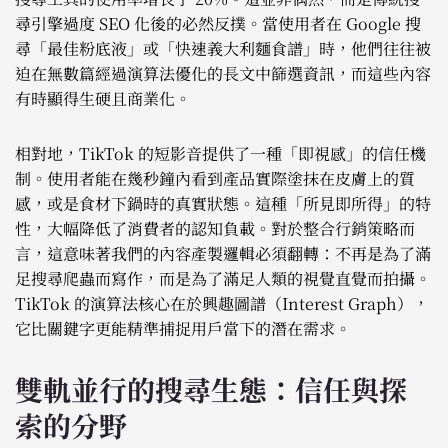
尋引擎過度 SEO 化後的必然反撲。當使用者在 Google 搜
尋「最佳粉底液」或「快速義大利麵食譜」時，他們往往被
迫在無數篇經過演算法優化的長文中篩選資訊，而這些內容
有時顯得生硬且商業化。
相對地，TikTok 的短影音提供了一種「即視感」的信任機
制。使用者能在幾秒鐘內看到產品實際塗抹在皮膚上的質
感，或是食材下鍋時的真實狀態。這種「所見即所得」的特
性，大幅降低了消費者的認知負載。對於整合行銷策略而
言，這意味著我們的內容產製邏輯必須翻轉：不再是為了滿
足搜尋爬蟲而寫作，而是為了滿足人類的視覺直覺而拍攝。
TikTok 的演算法核心在於興趣圖譜（Interest Graph），
它比關鍵字更能精準捕捉用戶當下的潛在需求。
雙軌並行的搜尋生態：信任與探
索的分野