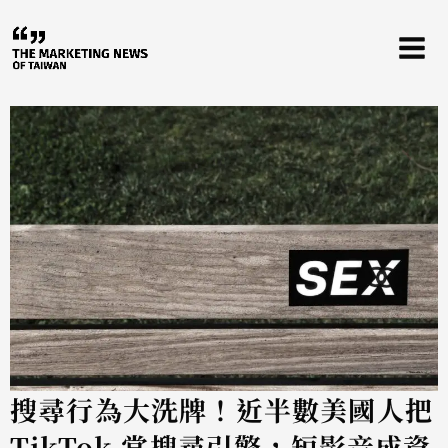
跳
至
主
要
內
容
搜尋行為大洗牌！近半數美國人把
TikTok 當搜尋引擎，短影音成資