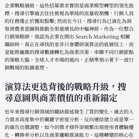
企業戰略層級，這些招募需求實則是商業模型轉型的領先指
標。搜尋引擎過去往往被視為單純的流量收割機，行銷人員
的任務僅止於獲取點擊; 然而在今日，搜尋行為已演化為洞
察消費者意圖與推動全渠道增長的中樞神經。作為一位整合
行銷策略師，我認為企業在開出 Search Marketing 相關
職缺時，真正在尋找的並非只會鑽研演算法的底層技工，而
是能將龐雜的搜尋數據轉化為商業決策、串聯不同行銷節點
的策略大腦。全球人才市場的風向，正精準預示著下一波行
銷戰場的版圖重塑。
演算法更迭背後的戰略升級，搜
尋意圖與商業價值的重新錨定
近年來搜尋行銷領域的職缺描述發生了質的變化。過去的人
力需求高度集中於關鍵字密度分析、反向連結建立或是單一
的廣告出價調整，如今的徵才條件卻頻繁出現使用者體驗優
化、轉換率分析以及商業邏輯推演能力。這種轉變的核心在