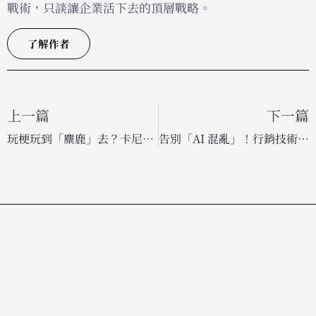
戰術，只談讓企業活下去的頂層戰略。
了解作者
上一篇
下一篇
玩梗玩到「麋鹿」去？卡尼爾找來《愛之島》男星幽默行銷，搶攻 Z 世代護髮市場
告別「AI 混亂」！行銷技術棧瘦身指南：如何用更少工具達成更高績效？