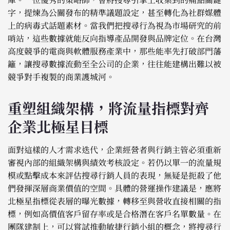
字，提煉為公關發布的精準議題設定，甚至轉化為社群媒體
上的病毒式話題素材。當我們把搜尋行為視為市場研究的前
哨站，這些數據就能反向指導產品開發與品牌定位。在台灣
高度競爭的電商與軟體服務產業中，那些能率先打破部門藩
籬，讓搜尋數據流動至全公司的企業，往往能建構出難以被
競爭對手複製的商業護城河。
重塑組織架構，將流量指標對齊
企業北極星目標
面對這樣的人才需求迭代，企業經營者與行銷主管必須重新
審視內部的組織架構與績效考核設定。若仍以單一的流量規
模或點擊成本來評估搜尋行銷人員的表現，無疑是扼殺了他
們發揮深層商業價值的空間。具體的營運操作建議是，應將
北極星指標從表層的曝光數據，轉移至與營收直接相關的指
標，例如高價值客戶留存率或是合格潛在客戶名單數量。在
團隊建制上，可以嘗試推動敏捷行銷小組的概念，將搜尋行