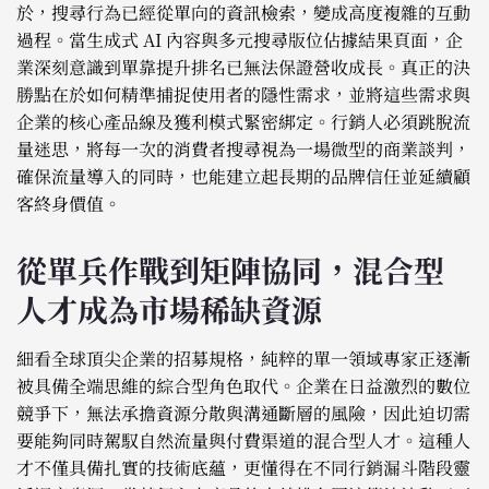
於，搜尋行為已經從單向的資訊檢索，變成高度複雜的互動
過程。當生成式 AI 內容與多元搜尋版位佔據結果頁面，企
業深刻意識到單靠提升排名已無法保證營收成長。真正的決
勝點在於如何精準捕捉使用者的隱性需求，並將這些需求與
企業的核心產品線及獲利模式緊密綁定。行銷人必須跳脫流
量迷思，將每一次的消費者搜尋視為一場微型的商業談判，
確保流量導入的同時，也能建立起長期的品牌信任並延續顧
客終身價值。
從單兵作戰到矩陣協同，混合型
人才成為市場稀缺資源
細看全球頂尖企業的招募規格，純粹的單一領域專家正逐漸
被具備全端思維的綜合型角色取代。企業在日益激烈的數位
競爭下，無法承擔資源分散與溝通斷層的風險，因此迫切需
要能夠同時駕馭自然流量與付費渠道的混合型人才。這種人
才不僅具備扎實的技術底蘊，更懂得在不同行銷漏斗階段靈