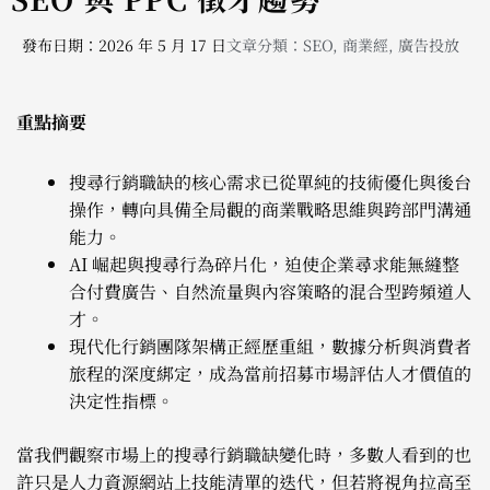
發布日期：2026 年 5 月 17 日
文章分類：
SEO
,
商業經
,
廣告投放
重點摘要
搜尋行銷職缺的核心需求已從單純的技術優化與後台
操作，轉向具備全局觀的商業戰略思維與跨部門溝通
能力。
AI 崛起與搜尋行為碎片化，迫使企業尋求能無縫整
合付費廣告、自然流量與內容策略的混合型跨頻道人
才。
現代化行銷團隊架構正經歷重組，數據分析與消費者
旅程的深度綁定，成為當前招募市場評估人才價值的
決定性指標。
當我們觀察市場上的搜尋行銷職缺變化時，多數人看到的也
許只是人力資源網站上技能清單的迭代，但若將視角拉高至