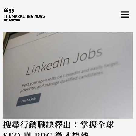
跳
至
主
要
內
容
搜尋行銷職缺釋出：掌握全球
SEO 與 PPC 徵才趨勢