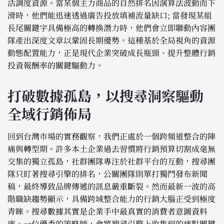
活調度資源。當某個主力商品的自然排名因演算法波動而下
滑時，他們能迅速透過廣告投放填補流量缺口; 當發現某組
長尾關鍵字具備極高的轉換潛力時，他們會立即聯動內容團
隊產出深度文章以鞏固長期優勢。這種基於全局視角的資源
動態配置能力，正是現代企業突破成長瓶頸、提升整體行銷
投資報酬率的關鍵驅動力。
打破數據孤島，以搜尋洞察驅動
全域行銷佈局
回到台灣市場的實務觀察，我們正處於一個跨頻道整合的陣
痛與轉型期。許多本土企業過去習慣將行銷預算切割成毫無
交集的獨立孤島，社群團隊專注於社群平台的互動，搜尋團
隊只盯著搜尋引擎的排名，公關團隊則單打獨鬥發布新聞
稿，最終導致品牌傳遞的訊息嚴重斷裂。然而最新一波的高
階職缺趨勢顯示，具備跨域整合能力的行銷大腦正受到極度
青睞。搜尋數據其實是企業手中最真實的消費者意圖資料
庫。一位優秀的策略師，會將搜尋引擎上收集到的痛點關鍵