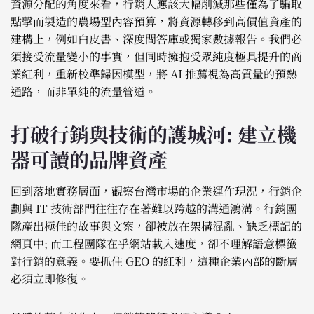
資源分配的角度來看，行銷人應該大幅削減那些僅為了騙取
點擊而製造的農場型內容預算，將資源轉移到高價值資產的
建構上，例如白皮書、深度問答庫或獨家數據報告。我們必
須接受流量變小的事實，但同時擁抱受眾純度極具提升的商
業紅利，重新校準歸因模型，將 AI 推薦視為高質量的預熱
通路，而非單純的流量管道。
打破行銷與技術的護城河: 建立機
器可讀的品牌資產
回到落地實務層面，觀察台灣市場的企業運作現況，行銷企
劃與 IT 技術部門往往存在著難以跨越的溝通鴻溝。行銷團
隊產出極佳的故事與文案，卻被放在架構混亂、缺乏標記的
網頁中; 而工程團隊在乎網站載入速度，卻不理解語意標籤
對行銷的意義。要抓住 GEO 的紅利，這種企業內部的斷層
必須立即修復。