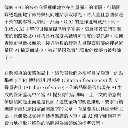
傳統 SEO 的核心商業邏輯建立在流量漏斗的頂層，行銷團
隊透過關鍵字佈局與反向連結爭取曝光，將大量且意圖參差
不齊的訪客導入網站。然而，GEO 的運作邏輯截然不同。
生成式 AI 引擎的目標是提供精準答案，這意味著它們在廣
袤的網路數據中尋找具有高度共識與可信度的資訊源。根據
近期市場數據顯示，接近半數的行銷人員觀察到傳統搜尋流
量因 AI 摘要而減少，這正是因為資訊獲取的摩擦力被移除
了。
在跨頻道的策略佈局上，這代表我們必須將目光從單一的點
擊率 (CTR) 轉移到引用頻率 (Citation frequency) 與 AI
聲量占比 (AI share of voice)。你的品牌是否出現在 AI 生
成的答案區塊中？當 AI 提及你的品牌時，上下文的語意與
情感傾向是正面還是負面？這些全新的衡量維度，要求行銷
團隊不能只產出塞滿關鍵字的文章，而是要提供具備清晰主
張、具體數據支持且結構嚴謹的內容，讓 AI 模型能夠毫不
費力地抓取並將你的品牌視為該領域的標準答案。