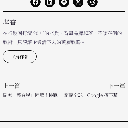
老查
在行銷圈打滾 20 年的老兵。看盡品牌起落，不談花俏的
戰術，只談讓企業活下去的頂層戰略。
了解作者
上一篇
下一篇
擺脫「整合稅」困境！挑戰者品牌如何重新定義行銷科技堆疊
稱霸全球！Google 擠下蘋果奪冠，Kantar 品牌價值榜揭示 AI 勢不可擋