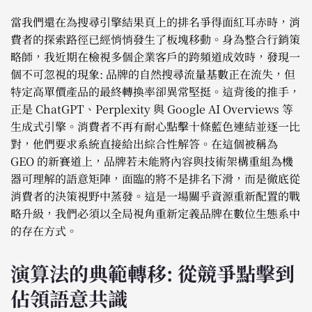
當我們還在為搜尋引擎結果頁上的排名爭得面紅耳赤時，消
費者的探索路徑已經悄悄發生了板塊移動。身為整合行銷策
略師，我近期在檢視多個企業客戶的跨頻道成效時，發現一
個不可忽視的現象: 品牌的自然搜尋流量基數正在流失，但
特定高單價產品的最終轉換率卻異常堅挺。這背後的推手，
正是 ChatGPT、Perplexity 與 Google AI Overviews 等
生成式引擎。消費者不再有耐心點擊十條藍色連結並逐一比
對，他們要求系統直接給出綜合性解答。在這個被稱為
GEO 的新賽道上，品牌若未能將內容與技術架構重組為機
器可理解的語意矩陣，面臨的將不是排名下滑，而是徹底從
消費者的決策視野中蒸發。這是一場關乎資源重新配置的戰
略升級，我們必須以全局視角重新定義品牌在數位生態系中
的存在方式。
演算法的典範轉移: 從競爭點擊到
佔領語意共識