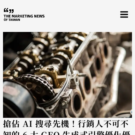
跳
至
主
要
內
容
搶佔 AI 搜尋先機！行銷人不可不
知的 6 大 GEO 生成式引擎優化優