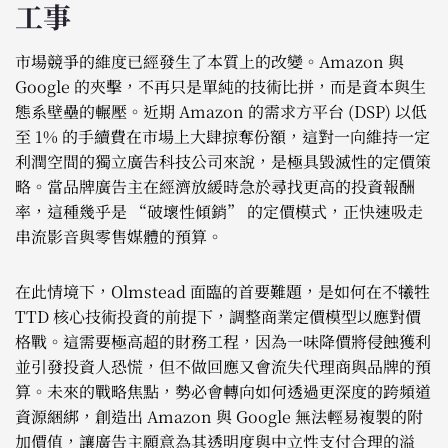
工事
市場競爭的維度已經發生了本質上的改變。Amazon 與
Google 的夾擊，不再只是單純的技術比拼，而是資本與生
態系壁壘的輾壓。近期 Amazon 的需求方平台 (DSP) 以低
至 1% 的手續費在市場上大肆掠奪份額，這對一向維持一定
利潤空間的獨立廣告科技公司來說，是極具毀滅性的定價策
略。當品牌廣告主在經濟放緩時急於尋找更高的投資報酬
率，這種幾乎是 “破壞性傾銷” 的定價模式，正快速吸走
串流影音與零售媒體的預算。
在此情境下，Olmstead 面臨的首要難題，是如何在不犧牲
TTD 核心技術投資的前提下，調整商業定價模型以應對價
格戰。這需要極高超的財務工程，因為一味降價將侵蝕獲利
並引發投資人恐慌，但不做回應又會流失代理商與品牌的預
算。未來的戰略焦點，勢必會轉向如何透過更深度的跨頻道
資源綑綁，創造出 Amazon 與 Google 無法輕易複製的附
加價值，讓廣告主願意為其透明度與中立性支付合理的溢