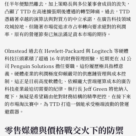
任半年便黯然離去，加上策略長與多位董事會成員的流失，
凸顯了 TTD 在高速擴張期後遭遇的轉型陣痛。過去，TTD
憑藉著卓越的演算法與對買方的中立承諾，在廣告科技領域
攻城掠地。但隨著市場從追求市占率轉向要求絕對的利潤
率，原有的營運節奏已無法滿足資本市場的期待。
Olmstead 過去在 Hewlett-Packard 與 Logitech 等硬體
科技巨頭累積了超過 16 年的財務管理經驗，近期更在 AI 公
司 Penguin Solutions 擔任要職。這份履歷極具指標意
義。硬體產業的利潤極度仰賴嚴苛的供應鏈管理與成本控
制，這正是目前高度軟體化、依賴龐大雲端運算成本的廣告
科技產業最迫切需要的紀律。執行長 Jeff Green 將他納入
麾下，無疑是希望藉由他對財務結構的精準把控，在接下來
的市場淘汰賽中，為 TTD 打造一個能承受極端波動的營運
避震器。
零售媒體與價格戰交火下的防禦