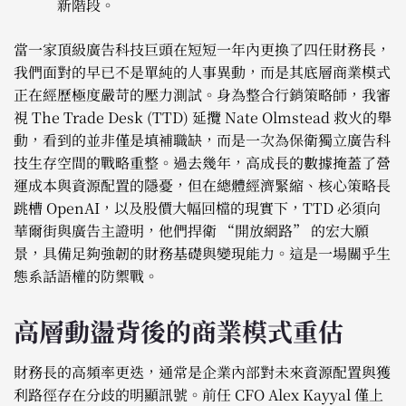
新階段。
當一家頂級廣告科技巨頭在短短一年內更換了四任財務長，
我們面對的早已不是單純的人事異動，而是其底層商業模式
正在經歷極度嚴苛的壓力測試。身為整合行銷策略師，我審
視 The Trade Desk (TTD) 延攬 Nate Olmstead 救火的舉
動，看到的並非僅是填補職缺，而是一次為保衛獨立廣告科
技生存空間的戰略重整。過去幾年，高成長的數據掩蓋了營
運成本與資源配置的隱憂，但在總體經濟緊縮、核心策略長
跳槽 OpenAI，以及股價大幅回檔的現實下，TTD 必須向
華爾街與廣告主證明，他們捍衛 “開放網路” 的宏大願
景，具備足夠強韌的財務基礎與變現能力。這是一場關乎生
態系話語權的防禦戰。
高層動盪背後的商業模式重估
財務長的高頻率更迭，通常是企業內部對未來資源配置與獲
利路徑存在分歧的明顯訊號。前任 CFO Alex Kayyal 僅上