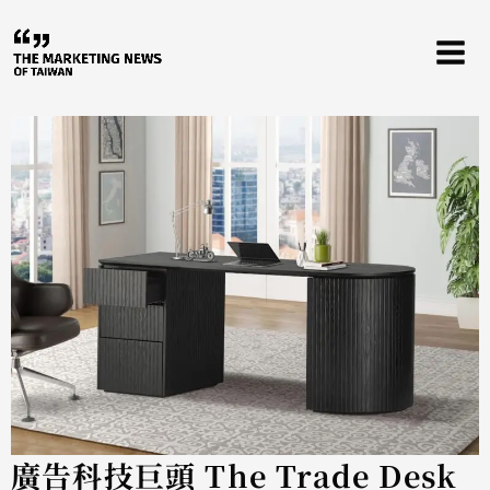
跳
至
主
要
內
容
廣告科技巨頭 The Trade Desk