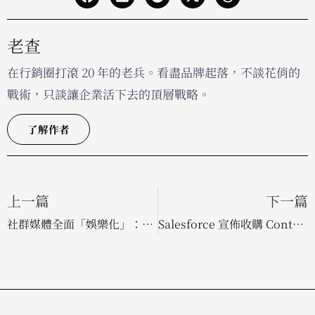
老查
在行銷圈打滾 20 年的老兵。看盡品牌起落，不談花俏的
戰術，只談讓企業活下去的頂層戰略。
了解作者
上一篇
下一篇
社群媒體全面「娛樂化」：品牌如何轉型媒體公司，在碎片化時代搶奪注意力？
Salesforce 宣佈收購 Contentful！強化 Agentforce AI 內容佈局，實現大規模個人化體驗