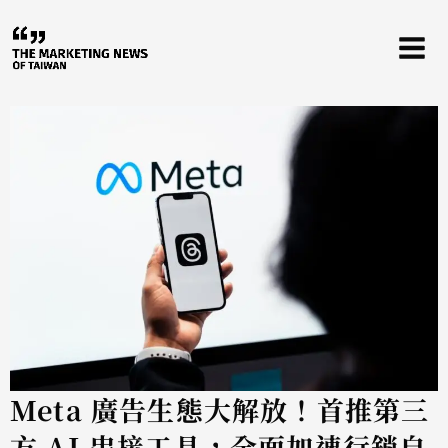
跳
至
主
要
內
容
Meta 廣告生態大解放！首推第三
方 AI 串接工具，全面加速行銷自