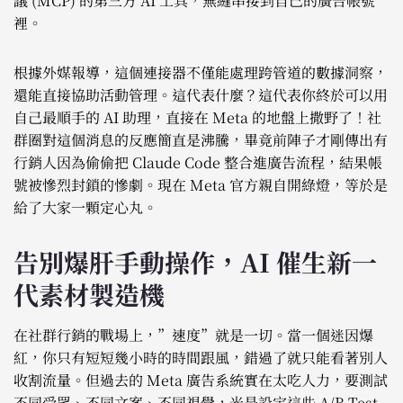
議 (MCP) 的第三方 AI 工具，無縫串接到自己的廣告帳號
裡。
根據外媒報導，這個連接器不僅能處理跨管道的數據洞察，
還能直接協助活動管理。這代表什麼？這代表你終於可以用
自己最順手的 AI 助理，直接在 Meta 的地盤上撒野了！社
群圈對這個消息的反應簡直是沸騰，畢竟前陣子才剛傳出有
行銷人因為偷偷把 Claude Code 整合進廣告流程，結果帳
號被慘烈封鎖的慘劇。現在 Meta 官方親自開綠燈，等於是
給了大家一顆定心丸。
告別爆肝手動操作，AI 催生新一
代素材製造機
在社群行銷的戰場上，”速度”就是一切。當一個迷因爆
紅，你只有短短幾小時的時間跟風，錯過了就只能看著別人
收割流量。但過去的 Meta 廣告系統實在太吃人力，要測試
不同受眾、不同文案、不同視覺，光是設定這些 A/B Test