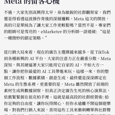
Meta 的留客心機
不過，大家先別高興得太早，身為敏銳的社群觀察家，我們
還是得看透這波操作背後的深層邏輯。Meta 這次的開放，
真的只是單純為了讓大家工作更輕鬆嗎？當然不是。專家們
的眼睛可是雪亮的，eMarketer 的分析師一語道破: “這是
一種微妙的鎖定策略。”
從行銷大局來看，現在的廣告主選擇越來越多，從 TikTok
到各種新興的 AI 平台，大家的注意力正在嚴重分散。Meta
深知，與其硬逼著大家只能用它自家的 AI，不如大方一
點，讓你把你最愛的 AI 工具帶進來玩。這樣一來，你的整
個工作流程、數據累積、創意生成，最終還是深深綁定在
Meta 的生態系裡。更重要的是，Meta 雖然開放了前端的
素材生成與數據洞察，但真正決定廣告生死的核心演算法，
依舊緊緊握在祖克柏手裡。這就是最高段的社群經營術: 給
你足夠的自由度，讓你玩得開心，但你永遠離不開這個遊樂
場。對我們行銷人來說，善用這些工具來衝刺轉單與社群聲