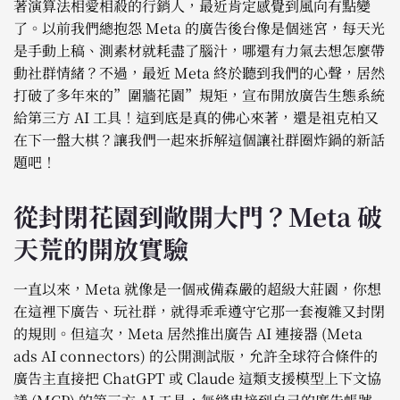
著演算法相愛相殺的行銷人，最近肯定感覺到風向有點變
了。以前我們總抱怨 Meta 的廣告後台像是個迷宮，每天光
是手動上稿、測素材就耗盡了腦汁，哪還有力氣去想怎麼帶
動社群情緒？不過，最近 Meta 終於聽到我們的心聲，居然
打破了多年來的”圍牆花園”規矩，宣布開放廣告生態系統
給第三方 AI 工具！這到底是真的佛心來著，還是祖克柏又
在下一盤大棋？讓我們一起來拆解這個讓社群圈炸鍋的新話
題吧！
從封閉花園到敞開大門？Meta 破
天荒的開放實驗
一直以來，Meta 就像是一個戒備森嚴的超級大莊園，你想
在這裡下廣告、玩社群，就得乖乖遵守它那一套複雜又封閉
的規則。但這次，Meta 居然推出廣告 AI 連接器 (Meta
ads AI connectors) 的公開測試版，允許全球符合條件的
廣告主直接把 ChatGPT 或 Claude 這類支援模型上下文協