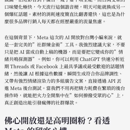
口味變化極快，今天流行這個諧音梗，明天可能就換成另一
個爆紅話題。素材的消耗速度簡直比翻書還快，這也是為什
麼很多品牌行銷人每天都在經歷嚴重的流量焦慮。
在這個背景下，Meta 這次的 AI 開放對台灣小編來說，就
是一套完美的”社群煉金術”工具。我強烈建議大家，不要
只是把 AI 當成自動上稿的機器，而是要把它變成你的”情
緒共鳴探測器”。例如，你可以利用 ChatGPT 快速分析近
期 Threads 或 Facebook 上最具爭議或最受歡迎的話題情
緒，然後讓 AI 根據這些數據，瞬間生成符合你品牌調性、
又帶有強烈情緒渲染力的多組廣告文案，直接透過 API 丟
進 Meta 後台測試。當我們不用再把精力耗費在繁瑣的後台
操作時，就能把火力全開集中在”如何撩撥受眾的心”上，
真正創造出能引發瘋傳的社群爆款。
佛心開放還是高明圈粉？看透