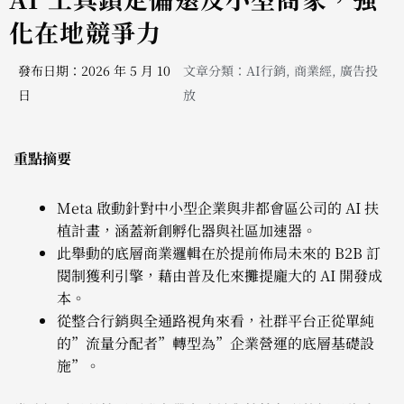
化在地競爭力
發布日期：2026 年 5 月 10
文章分類：
AI行銷
,
商業經
,
廣告投
日
放
重點摘要
Meta 啟動針對中小型企業與非都會區公司的 AI 扶
植計畫，涵蓋新創孵化器與社區加速器。
此舉動的底層商業邏輯在於提前佈局未來的 B2B 訂
閱制獲利引擎，藉由普及化來攤提龐大的 AI 開發成
本。
從整合行銷與全通路視角來看，社群平台正從單純
的”流量分配者”轉型為”企業營運的底層基礎設
施”。