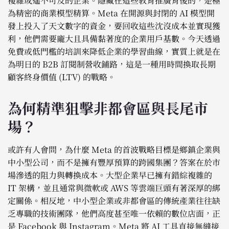
複雜或遙不可及的企業。隱藏在這些教育推廣背後的，是極
為精密的商業模型精算。Meta 在開源與封閉的 AI 模型開
發上投入了天文數字的資金，要回收這些沈沒成本並實現獲
利，他們需要龐大且具備黏著度的企業用戶基數。今天透過
免費或低門檻的培訓來降低企業的學習曲線，實質上就是在
為明日的 B2B 訂閱制營收鋪路，這是一種用時間換取長期
顧客終身價值 (LTV) 的戰略。
為何精準狙擊非都會區與長尾市
場？
或許有人會問，為什麼 Meta 的首波戰略目標是鄉鎮企業與
中小型公司，而不是擁有豐厚預算的跨國集團？答案在於市
場滲透的阻力與轉換成本。大型企業早已擁有錯綜複雜的
IT 架構，並且通常與微軟或 AWS 等雲端巨頭有著深厚的綁
定關係。相反地，中小型企業或非都會區的傳統產業往往缺
乏專職的技術團隊，他們高度甚至唯一依賴的數位店面，正
是 Facebook 與 Instagram。Meta 將 AI 工具直接無縫接