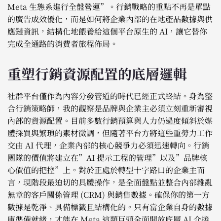
Meta 生態系進行全盤營運”。行銷戰略的重點不再是單點
的廣告成效優化，而是如何將企業內部的在地產品數據與供
應鏈資訊，結構化地餵養給這個平台原生的 AI，讓它替你
完成全通路的消費者旅程佈局。
重塑行銷資源配置的底層邏輯
社群平台僅作為內容分發管道的時代已經正式終結。身為整
合行銷策略師，我的觀察是品牌與企業主必須立刻重新審視
內部的資源配置。目前多數行銷預算與人力仍過度傾斜於媒
體採買與繁瑣的素材微調，但隨著平台方將這些重勞力工作
交由 AI 代理，企業內部的核心競爭力必須迅速轉向。行銷
團隊的價值將建立在”AI 提示工程的管理”以及”品牌核
心價值的把控”上。對於正處於轉型十字路口的企業主而
言，現階段最迫切的具體操作，是全面盤點並整合內部雜亂
無章的客戶關係管理 (CRM) 與銷售數據。確保你的第一方
數據是乾淨、具備標籤且結構化的。只有當企業自身的數據
庫準備就緒，才能在 Meta 這類巨頭全面開放底層 AI 介接