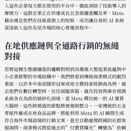
入這些企業每天都在使用的平台中，徹底消除了技術導入的
摩擦力。這群企業正在快速成長且急需擴張觸及率，Meta
藉由補足他們在技術資源上的短板，成功讓自身的 AI 系統
深深嵌入這些長尾市場的核心營運流程中。
在地供應鏈與全通路行銷的無縫
對接
若將這種生態圈擴張的邏輯對照到具備強大製造業底蘊與中
小企業群聚的市場結構中，我們將看到傳統商業模式的劇烈
重組。以許多中南部隱形冠軍或地方農特產經銷商為例，過
去他們在數位轉型時，往往面臨客服、廣告投放與庫存預測
系統各自為政的破碎化困境。當 Meta 釋出統一的 AI 運算
大腦時，這些跨頻道的節點將被強制整合。一家傳統的五金
零組件廠或在地食品品牌，將能利用 Meta 的 AI 瞬間生成
符合海外市場語境的行銷文案，甚至自動處理跨國的社群客
服詢問。商業模式將從過去的”付費買曝光”轉變為”依賴