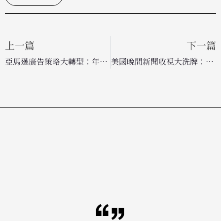
上一篇
下一篇
亞馬遜廣告策略大轉型：年度預售活動不再只賣內容，數據與廣告技術成核心武器
美國晚間新聞收視大洗牌：NBC 強勢追趕 ABC，廣告核心受眾成為關鍵戰場