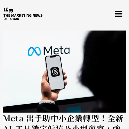
跳
至
主
要
內
容
Meta 出手助中小企業轉型！全新
AI 工具鎖定偏遠及小型商家，強