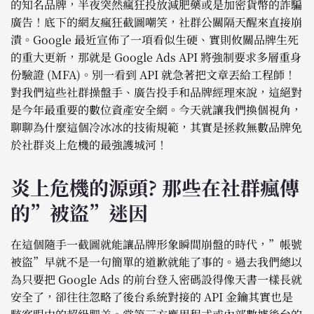
的知名品牌，半夜突然瘋狂投放減肥藥或是加密貨幣的詐騙
廣告！底下的網友瘋狂截圖嘲笑，社群公關隔天醒來直接崩
潰。Google 最近宣佈了一項看似生硬、實則攸關品牌生死
的重大更新，那就是 Google Ads API 將強制要求多層重身
份驗證 (MFA)。別一看到 API 就急著把文章丟給工程師！
對我們這些社群操盤手、廣告投手和品牌經理來說，這絕對
是今年最重要的數位資產安全網。今天就讓我們換個視角，
聊聊為什麼這個冷冰冰的技術規範，其實是拯救無數品牌免
於社群炎上危機的最強護城河！
炎上危機的源頭? 那些在社群瘋傳
的”被盜”迷因
在這個隨手一截圖就能讓品牌形象瞬間崩盤的時代，”帳號
被盜”早就不是一句簡單的道歉就能了事的。過去我們總以
為只要把 Google Ads 的前台登入密碼設得像天書一樣長就
安全了，卻往往忽略了後台系統對接的 API 金鑰其實也是