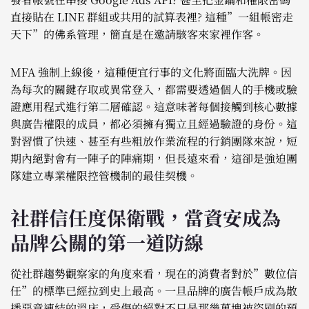
直接貼在 LINE 群組或共用的試算表裡? 這種”一組帳密走
天下”的佛系管理，簡直是在邀請駭客來家裡作客。
MFA 強制上線後，這種便宜行事的文化將面臨大洗牌。因
為每次的關鍵存取或異常登入，都需要透過個人的手機或驗
證應用程式進行第二層確認。這意味著每個接觸到核心數據
與廣告權限的成員，都必須擁有獨立且經過驗證的身份。這
對習慣了快速、甚至有些粗放作業流程的行銷團隊來說，短
期內絕對會有一陣子的陣痛期，但長遠來看，這卻是強迫團
隊建立專業權限控管機制的最佳契機。
社群信任度保衛戰，當資安成為
品牌公關的第一道防線
從社群趨勢觀察家的角度來看，現在的消費者對於”數位信
任”的標準已經拉到史上最高。一旦品牌的廣告帳戶成為散
播惡意連結的溫床，受傷的絕對不只是那幾萬塊被盜刷的預