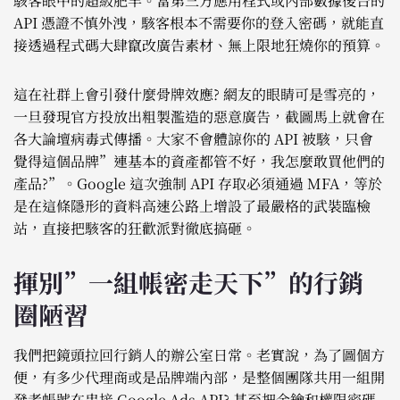
駭客眼中的超級肥羊。當第三方應用程式或內部數據後台的
API 憑證不慎外洩，駭客根本不需要你的登入密碼，就能直
接透過程式碼大肆竄改廣告素材、無上限地狂燒你的預算。
這在社群上會引發什麼骨牌效應? 網友的眼睛可是雪亮的，
一旦發現官方投放出粗製濫造的惡意廣告，截圖馬上就會在
各大論壇病毒式傳播。大家不會體諒你的 API 被駭，只會
覺得這個品牌”連基本的資產都管不好，我怎麼敢買他們的
產品?”。Google 這次強制 API 存取必須通過 MFA，等於
是在這條隱形的資料高速公路上增設了最嚴格的武裝臨檢
站，直接把駭客的狂歡派對徹底搞砸。
揮別”一組帳密走天下”的行銷
圈陋習
我們把鏡頭拉回行銷人的辦公室日常。老實說，為了圖個方
便，有多少代理商或是品牌端內部，是整個團隊共用一組開
發者帳號在串接 Google Ads API? 甚至把金鑰和權限密碼