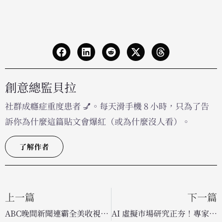
創意總監貝拉
社群成癮症重度患者 💅。每天滑手機 8 小時，只為了告
訴你為什麼這篇貼文會爆紅（或為什麼沒人看）。
了解作者
上一篇
下一篇
ABC晚間新聞連霸全美收視冠軍，阿提米絲計畫深度報導成吸睛關鍵
AI 虛擬市場研究正夯！專家提醒：忽視治理與驗證恐誤導行銷決策