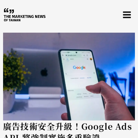
跳
至
主
要
內
容
廣告技術安全升級！Google Ads
API 將強制實施多重驗證