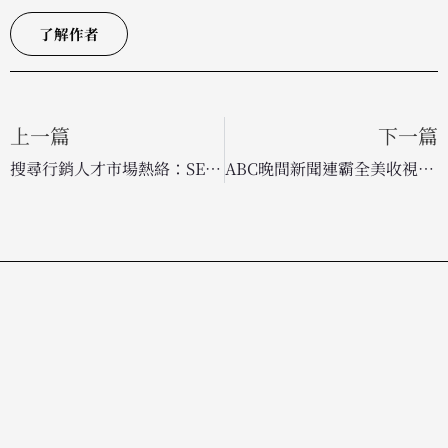
了解作者
上一篇
下一篇
搜尋行銷人才市場熱絡：SEO 與 PPC 最新全球職缺觀察
ABC晚間新聞連霸全美收視冠軍，阿提米絲計畫深度報導成吸睛關鍵