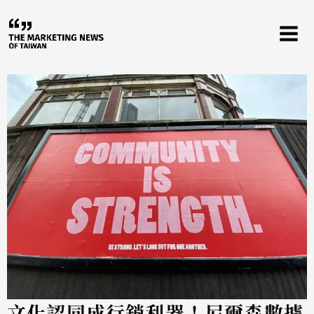
跳
至
主
要
內
容
文化認同成行銷利器！尼爾森數據