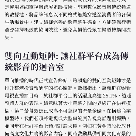
是運用連網電視與跨屏追蹤技術，串聯數位影音與傳統頻道
的數據池，將品牌訊息以不同格式無縫穿透至消費者的各個
生活場景中。建立這樣完善的跨螢幕生態系，方能確保行銷
資源發揮極致的協同效益，避免高價值受眾在渠道轉換間流
失。
雙向互動矩陣: 讓社群平台成為傳
統影音的迴音室
單向推播的時代正式宣告終結，跨頻道的雙向互動矩陣才是
推升整體投資報酬率的核心關鍵。數據指出，該族群在觀看
電視直播節目時，於社群平台上的活躍度高達 25.1%，遠超
整體人群的表現。這意味著大小螢幕之間的界線正在快速模
糊，第二螢幕效應已成為不可忽視的流量金礦。在構建商業
模型時，我們必須將電視或大型串流廣告視為話題引爆點，
並同步在社群平台上預埋討論火種。例如在黃金時段投放具
備高度文化共鳴的影音內容，同時啟動具備相同文化背景的