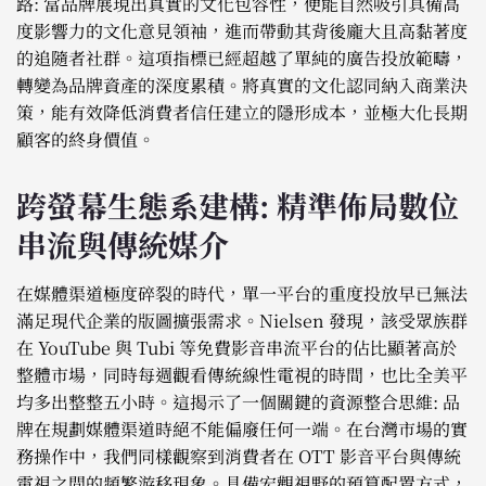
路: 當品牌展現出真實的文化包容性，便能自然吸引具備高
度影響力的文化意見領袖，進而帶動其背後龐大且高黏著度
的追隨者社群。這項指標已經超越了單純的廣告投放範疇，
轉變為品牌資產的深度累積。將真實的文化認同納入商業決
策，能有效降低消費者信任建立的隱形成本，並極大化長期
顧客的終身價值。
跨螢幕生態系建構: 精準佈局數位
串流與傳統媒介
在媒體渠道極度碎裂的時代，單一平台的重度投放早已無法
滿足現代企業的版圖擴張需求。Nielsen 發現，該受眾族群
在 YouTube 與 Tubi 等免費影音串流平台的佔比顯著高於
整體市場，同時每週觀看傳統線性電視的時間，也比全美平
均多出整整五小時。這揭示了一個關鍵的資源整合思維: 品
牌在規劃媒體渠道時絕不能偏廢任何一端。在台灣市場的實
務操作中，我們同樣觀察到消費者在 OTT 影音平台與傳統
電視之間的頻繁游移現象。具備宏觀視野的預算配置方式，