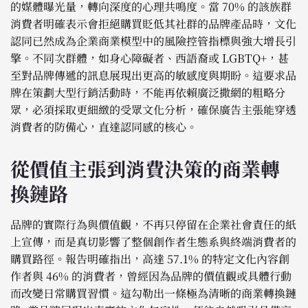
的媒體曝光量，轉向深度的心理共鳴度。當 70% 的該族群
消費者明確表示會拒絕購買貶低其社群的品牌產品時，文化
認同已然成為企業商業模型中的風險控管指標與強大增長引
擎。不同次群體，如身心障礙者、西語裔或 LGBTQ+，甚
至對品牌傳遞的訊息展現出更高的敏感度與期盼。這要求品
牌在策劃大型行銷活動時，不能再依賴廣泛撒網的粗略分
眾，必須採取更細緻的受眾文化分析，確保廣告主張能穿透
消費者的防備心，直達認同感的核心。
從價值主張到消費決策的商業轉
換鏈路
品牌的實際行為與價值觀，不再只停留在企業社會責任的紙
上宣傳，而是真切影響了整個創作者生態系與終端消費者的
購買路徑。報告明確指出，高達 57.1% 的特定文化內容創
作者與 46% 的消費者，曾經因為品牌的價值觀或具體行動
而改變日常購買習慣。這勾勒出一條極為清晰的商業轉換鏈