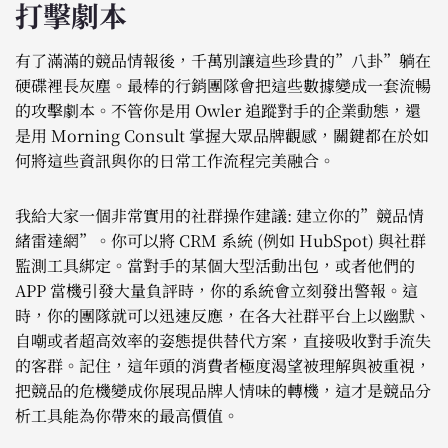
打擊劇本
有了滿滿的競品情報後，千萬別讓這些珍貴的”八卦”躺在
硬碟裡長灰塵。最棒的行銷團隊會把這些數據變成一套流暢
的攻擊劇本。不管你是用 Owler 追蹤對手的企業動態，還
是用 Morning Consult 掌握大眾品牌觀感，關鍵都在於如
何將這些資訊與你的日常工作流程完美融合。
我給大家一個非常實用的社群操作建議: 建立你的”競品情
緒雷達網”。你可以將 CRM 系統 (例如 HubSpot) 與社群
監測工具綁定。當對手的某個大型活動出包，或者他們的
APP 當機引發大量負評時，你的系統會立刻發出警報。這
時，你的團隊就可以迅速反應，在各大社群平台上以幽默、
自嘲或者超高效率的姿態提供替代方案，直接吸收對手流失
的客群。記住，這年頭的消費者極度渴望被理解與被重視，
把競品的危機變成你展現品牌人情味的轉機，這才是競品分
析工具能為你帶來的最高價值。