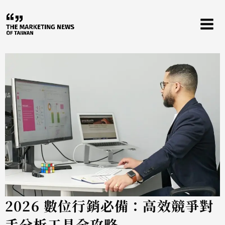
跳
至
主
要
內
容
2026 數位行銷必備：高效競爭對
手分析工具全攻略