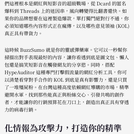
們這裡根本是網紅與短影音的超級戰場，從 Dcard 的匿名
爆料到 Threads 上的迷因串，風向轉變得比翻書還快。如
果你的品牌想要在這裡製造爆款，單打獨鬥絕對行不通，你
必須知道哪些內容形式正在瘋傳，以及哪些意見領袖 (KOL)
真正具有帶貨力。
這時候 BuzzSumo 就是你的靈感彈藥庫。它可以一秒幫你
掃描出對手表現最好的內容，讓你看透到底是圖文包、懶人
包還是搞笑短影音在觸發網友的分享慾。同時，搭配
HypeAuditor 這種專門打擊假流量的網紅分析工具，你可
以清楚看穿對手合作的 KOL 到底是真有影響力，還是只買
了一堆殭屍粉。在台灣這種高度依賴網紅導購的市場，精準
避開水軍，找到那些能真正與粉絲交心、引發共鳴的創作
者，才能讓你的行銷預算花在刀口上，創造出真正具有穿透
力的病毒行銷。
化情報為攻擊力，打造你的精準