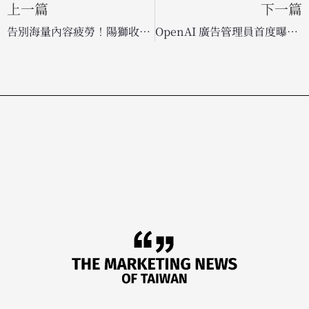
上一篇
下一篇
告別海量內容疲勞！陽獅收購 AI 新創 AdgeAI，用數據精準捕捉高轉化創意
OpenAI 廣告管理員首度曝光！ChatGPT 正式進軍廣告市場，挑戰搜尋廣告現有版圖