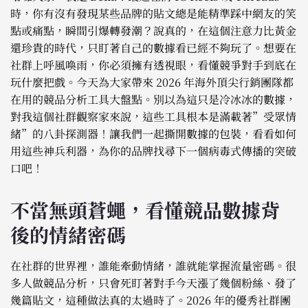
時，你有沒有發現某些品牌的貼文總是能精準踩中網友的笑
點或痛點，瞬間引爆轉發潮？說真的，在這個注意力比黃金
還珍貴的時代，只盯著自己的數據看已經不夠玩了。想要在
社群上呼風喚雨，你必須擁有透視眼，看懂競爭對手到底在
玩什麼把戲。今天為大家帶來 2026 年海外頂尖行銷團隊都
在用的競品分析工具大盤點。別以為這只是冷冰冰的數據，
對我這個社群觀察家來說，這些工具根本是滿載著”受眾情
緒”的八卦探測器！讓我們一起撕開數據的包裝，看看如何
用這些神兵利器，為你的品牌找尋下一個病毒式傳播的突破
口吧！
不當無頭蒼蠅，看懂競品數據背
後的情緒密碼
在社群的世界裡，誰能牽動情緒，誰就能掌握流量密碼。很
多人做競品分析，只會死盯著對手今天漲了幾個粉絲、發了
幾篇貼文，這種做法真的太過時了。2026 年的優秀社群團