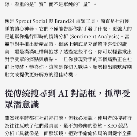
隊，看重的是”質”而不是單純的”量”。
像是 Sprout Social 與 Brand24 這類工具，簡直是社群團
隊的讀心神器。它們不僅能告訴你對手發了什麼，更強大的
是能幫你進行即時的情緒分析 (Sentiment Analysis)。當
競爭對手推出新產品時，網路上到底是充滿驚呼喜愛的讚
美，還是滿滿吐槽與抱怨？透過這些平台，你可以輕鬆揪出
對手受眾的痛點與癢點。一旦你發現對手的某個痛點正在社
群上發酵，恭喜你，這就是你切入戰場、順勢推出幽默解嘲
貼文或提供更好解方的絕佳時機。
從傳統搜尋到 AI 對話框，抓準受
眾潛意識
雖然我平時都在社群裡打滾，但我必須說，使用者的搜尋行
為往往反映了他們最真實、最不加修飾的慾望。SEO 競品
分析工具就像是一面照妖鏡，把對手偷偷佈局的關鍵字全攤