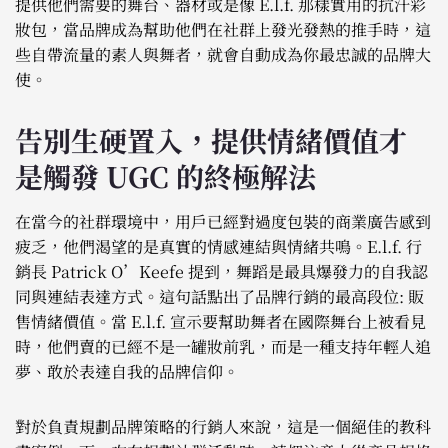
提供他們需要的舞台、器材或是像 E.l.f. 那樣實用的抗汗彩
妝包，當品牌成為幫助他們在社群上發光發熱的推手時，這
些自帶流量的素人與舞者，就會自動成為你最忠誠的品牌大
使。
告別生硬置入，提供情緒價值才
是觸發 UGC 的終極解法
在當今的社群環境中，用戶已經對過度包裝的商業廣告感到
疲乏，他們渴望的是真實的情感連結與情緒共鳴。E.l.f. 行
銷長 Patrick O’Keefe 提到，舞蹈是最具爆發力的自我認
同與連結表達方式。這句話點出了品牌行銷的最高段位: 販
售情緒價值。當 E.l.f. 宣示要幫助舞者在國際舞台上被看見
時，他們賣的已經不是一罐妝前乳，而是一種支持年輕人追
夢、敢於表達自我的品牌信仰。
對於負責規劃品牌策略的行銷人來說，這是一個絕佳的教科