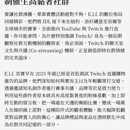
制催生高黏著社群
要讓社群沸騰，單靠實體活動絕對不夠。E.l.f. 的數位佈局
同樣精彩，他們將 IDL 接下來在紐約、洛杉磯甚至首爾等
全球城市的賽事，全面推向 YouTube 與 Twitch 進行直
播。你可能會問，為什麼特別強調 Twitch? 身為一個長期
觀察社群互動機制的觀察家，我必須說，Twitch 的聊天室
文化與共播 (Co-streaming) 機制，正是創造即時社群情緒
的完美溫床。
E.l.f. 其實早在 2025 年就已經是首批測試 Twitch 直播購物
廣告的品牌，他們深知如何與實況主以及年輕觀眾打交道。
透過邀請知名創作者進行賽事共播，品牌等於是借力使力，
利用這些創作者原本就具有高度黏著度的粉絲基數，加上即
時互動的留言板，把一場遠在天邊的舞蹈比賽，變成一場萬
人在線的線上派對。這種陪伴式的觀看體驗，能大幅降低觀
眾對品牌置入的防備心，讓品牌標誌與產品在潛移默化中成
為社群共同記憶的一部分。