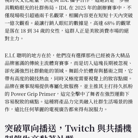
具戰略眼光的社群佈局。IDL 在 2025 年的創辦賽事中，不
僅現場吸引超過兩千名觀眾，相關內容更在短短十天內突破
一億次觀看。最讓行銷人眼紅的數據是，高達 68% 的觀眾
是落在 18 到 34 歲的女性，這群人正是美妝消費市場的絕
對主力。
E.l.f. 聰明的地方在於，他們沒有選擇那些已經被各大精品
品牌塞滿的傳統主流體育賽事，而是切入這塊長期被忽視、
卻充滿強烈社群動能的領域。舞蹈介於體育與藝術之間，它
帶有高度的競技熱血，同時又極度需要視覺上的妝容點綴。
品牌在賽事現場提供專屬化妝服務，並主推其主打持久抓粉
的 Power Grip Primer，這完全擊中了舞者在強烈運動下
容易脫妝的痛點。這種將產品力完美融入社群生活場景的操
作，遠比任何華麗的電視廣告都來得有說服力。
突破單向播送，Twitch 與共播機