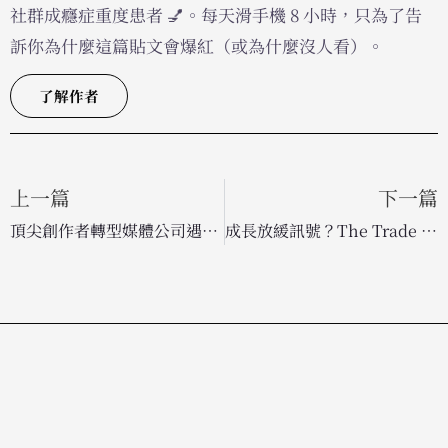
社群成癮症重度患者 💅。每天滑手機 8 小時，只為了告
訴你為什麼這篇貼文會爆紅（或為什麼沒人看）。
了解作者
上一篇
下一篇
頂尖創作者轉型媒體公司遇瓶頸：MrBeast 與 Alex Cooper 的創業陣痛實錄
成長放緩訊號？The Trade Desk 營收增速創 2020 年來新低，程式化廣告巨頭正面臨市場考驗