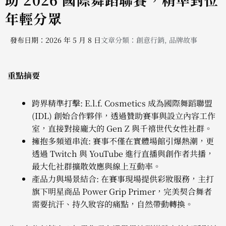
年輕分眾
發布日期：2026 年 5 月 8 日
文章分類：
創意行銷
,
品牌故事
重點摘要
跨界精準打擊: E.l.f. Cosmetics 成為國際舞蹈聯盟
(IDL) 創始合作夥伴，透過贊助賽事與設立內容工作
室，直接對接龐大的 Gen Z 與千禧世代女性社群。
擁抱多頻道串流: 賽事不僅在實體場館引爆熱潮，更
透過 Twitch 與 YouTube 進行直播與創作者共播，
最大化社群擴散效應與線上互動率。
產品力與場景結合: 在賽事現場提供彩妝服務，主打
旗下明星商品 Power Grip Primer，完美契合舞者
需要抗汗、持久妝容的痛點，自然帶動轉換。