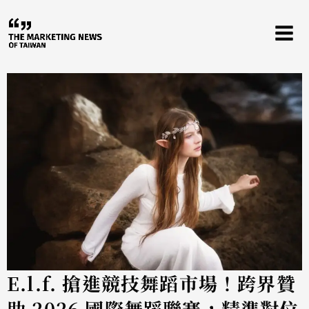
跳
至
主
要
內
容
E.l.f. 搶進競技舞蹈市場！跨界贊
助 2026 國際舞蹈聯賽，精準對位