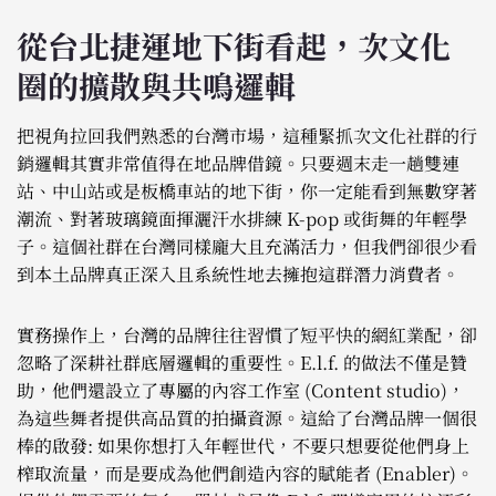
從台北捷運地下街看起，次文化
圈的擴散與共鳴邏輯
把視角拉回我們熟悉的台灣市場，這種緊抓次文化社群的行
銷邏輯其實非常值得在地品牌借鏡。只要週末走一趟雙連
站、中山站或是板橋車站的地下街，你一定能看到無數穿著
潮流、對著玻璃鏡面揮灑汗水排練 K-pop 或街舞的年輕學
子。這個社群在台灣同樣龐大且充滿活力，但我們卻很少看
到本土品牌真正深入且系統性地去擁抱這群潛力消費者。
實務操作上，台灣的品牌往往習慣了短平快的網紅業配，卻
忽略了深耕社群底層邏輯的重要性。E.l.f. 的做法不僅是贊
助，他們還設立了專屬的內容工作室 (Content studio)，
為這些舞者提供高品質的拍攝資源。這給了台灣品牌一個很
棒的啟發: 如果你想打入年輕世代，不要只想要從他們身上
榨取流量，而是要成為他們創造內容的賦能者 (Enabler)。