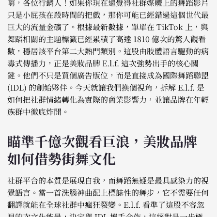
嗨，各位行銷人！如果你現在還覺得社群媒體上的舞蹈影片
只是小屁孩在殺時間的把戲，那你可能已經錯過這個世代最
巨大的流量金礦了。根據最新數據，單單在 TikTok 上，與
舞蹈相關的主題標籤已經累積了高達 1810 億次的驚人觀看
數，穩居該平台第二大熱門類別。這股由肢體語言驅動的病
毒式傳播力，正是美妝品牌 E.l.f. 這次強勢出手的核心關
鍵。他們不只是買個廣告版位，而是直接成為國際舞蹈聯盟
(IDL) 的創始夥伴。今天就讓我們換個視角，拆解 E.l.f. 是
如何把社群情緒轉化為實際的商業影響力，並讓品牌在年輕
族群中徹底炸開。
瞄準千億次觀看巨浪，美妝品牌
如何借勢街舞文化
社群平台的本質是展現自我，而舞蹈無疑是最具感染力的視
覺語言。當一首洗腦神曲配上標誌性的舞步，它不需要任何
翻譯就能在全球社群中瘋狂裂變。E.l.f. 看準了這股不容忽
視的次文化能量，決定與 IDL 攜手合作，這絕對是一步極