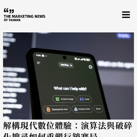
跳
至
主
要
內
容
解構現代數位體驗：演算法與破碎
化搜尋如何重塑行銷賽局