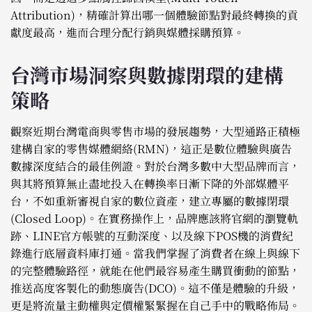
Attribution)，精確計算出哪一個體驗節點對最終轉換的貢
獻度最高，進而合理分配行銷與媒體採購預算。
台灣市場洞察與數據閉環的建構
策略
觀察近期台灣電商與零售市場的發展趨勢，大型通路正積極
建構自家的零售媒體網絡(RMN)，這正是數位體驗與廣告
數據深度結合的最佳例證。對於台灣多數中大型品牌而言，
與其將預算無止盡地投入在轉換率日漸下降的外部媒體平
台，不如重新審視自家的數位資產，建立專屬的數據閉環
(Closed Loop)。在實務操作上，品牌應該將官網的瀏覽軌
跡、LINE官方帳號的互動深度、以及線下POS機的消費紀
錄進行底層資料庫打通。當我們掌握了消費者在線上與線下
的完整體驗路徑，就能在他們最容易產生購買衝動的節點，
推送高度客製化的動態廣告(DCO)。這不僅是體驗的升級，
更是將流量主動權與定價權緊緊握在自己手中的戰略佈局。