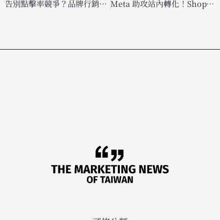
告別點擊率競爭？品牌行銷預算大轉移，全面搶攻「生成式引擎優化」GEO 新藍海
Meta 助攻站內轉化！ShopTalk 2026 發表全新電商工具，提升 App 內購物體驗