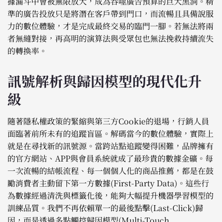
據漏斗中會被無限放大，成為吞噬廣告預算的巨大黑洞。精
準的廣告投放只是將潛在客戶帶到門口，而流暢且具備說服
力的數位體驗，才是完成最終交易的臨門一腳。若無法將兩
者無縫對接，再高明的演算法與受眾包也無法挽救持續流失
的轉換率。
訊號解析與歸因模型的現代化升
級
隨著隱私權政策的緊縮與第三方Cookie的退場，行銷人員
面臨著前所未有的追蹤盲區。解碼當今的數位體驗，實際上
就是在尋找新的訊號源。當跨站點追蹤變得困難，品牌擁有
的官方網站、APP與會員系統就成了最珍貴的數據金礦。每
一次流暢的結帳流程、每一個個人化的商品推薦，都是在鼓
勵消費者主動留下第一方數據(First-Party Data)。這些行
為數據經過清洗與標籤化後，能夠大幅提升機器學習模型的
訓練品質。我們不再依賴單一的最後點擊(Last-Click)歸
因，而是透過多點觸控歸因模型(Multi-Touch