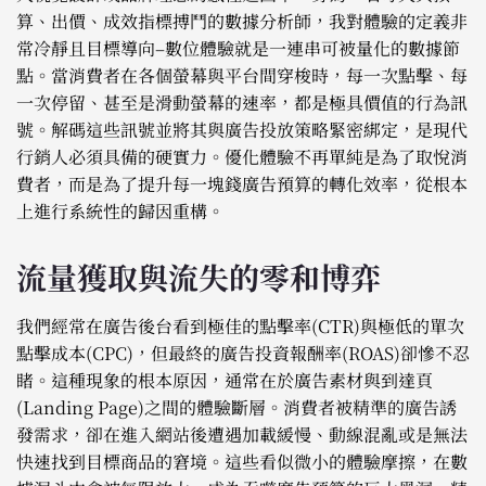
算、出價、成效指標搏鬥的數據分析師，我對體驗的定義非
常冷靜且目標導向–數位體驗就是一連串可被量化的數據節
點。當消費者在各個螢幕與平台間穿梭時，每一次點擊、每
一次停留、甚至是滑動螢幕的速率，都是極具價值的行為訊
號。解碼這些訊號並將其與廣告投放策略緊密綁定，是現代
行銷人必須具備的硬實力。優化體驗不再單純是為了取悅消
費者，而是為了提升每一塊錢廣告預算的轉化效率，從根本
上進行系統性的歸因重構。
流量獲取與流失的零和博弈
我們經常在廣告後台看到極佳的點擊率(CTR)與極低的單次
點擊成本(CPC)，但最終的廣告投資報酬率(ROAS)卻慘不忍
睹。這種現象的根本原因，通常在於廣告素材與到達頁
(Landing Page)之間的體驗斷層。消費者被精準的廣告誘
發需求，卻在進入網站後遭遇加載緩慢、動線混亂或是無法
快速找到目標商品的窘境。這些看似微小的體驗摩擦，在數