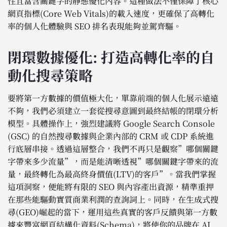
性且富含關鍵字的靜態優化內容。這種做法不僅保障了核心
網頁指標(Core Web Vitals)的載入速度，更確保了高轉化
率的個人化體驗與 SEO 排名表現能夠並駕齊驅。
閉環數據優化: 打造高轉化率的自
動化搜尋策略
要將第一方數據的價值極大化，單靠前端的個人化展示遠遠
不夠，我們必須建立一套從搜尋意圖到最終結帳的閉環分析
模型。具體操作上，強烈建議將 Google Search Console
(GSC) 的自然搜尋數據與企業內部的 CRM 或 CDP 系統進
行底層串接。透過這層整合，我們不再只是觀察”哪個關鍵
字帶來多少流量”，而是能清晰透視”哪個關鍵字帶來的流
量，最終轉化為最高終身價值(LTV)的客戶”。當我們掌握
這項洞察，便能將有限的 SEO 與內容產出資源，精準重押
在那些能驅動實質商業利潤的查詢詞上。同時，在生成式搜
尋(GEO)崛起的當下，運用這些真實的客戶反饋與第一方數
據來豐富網頁結構化資料(Schema)，將使你的品牌在 AI