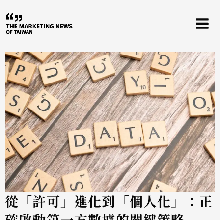
跳
至
主
要
內
容
從「許可」進化到「個人化」：正
確啟動第一方數據的關鍵策略