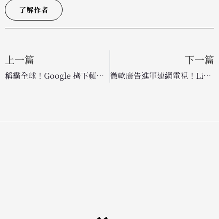
了解作者
上一篇
下一篇
稱霸全球！Google 擠下蘋果奪冠，Kantar 品牌價值榜揭示 AI 勢不可擋
微軟廣告進軍連網電視！LinkedIn 精準數據助力 B2B 品牌鎖定職場受眾