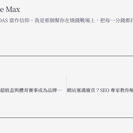
he Max
ROAS 當作信仰。我是那個幫你在燒錢戰場上，把每一分錢
迪士尼年度招商重頭戲：超級盃與體育賽事成為品牌行銷最強王牌