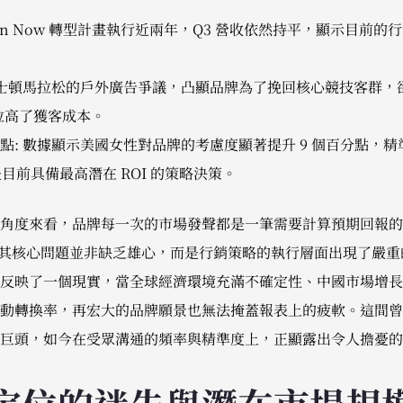
in Now 轉型計畫執行近兩年，Q3 營收依然持平，顯示目前
波士頓馬拉松的戶外廣告爭議，凸顯品牌為了挽回核心競技客群，
，拉高了獲客成本。
點: 數據顯示美國女性對品牌的考慮度顯著提升 9 個百分點，
rk，是目前具備最高潛在 ROI 的策略決策。
角度來看，品牌每一次的市場發聲都是一筆需要計算預期回報的投
期，其核心問題並非缺乏雄心，而是行銷策略的執行層面出現了嚴重
反映了一個現實，當全球經濟環境充滿不確定性、中國市場增長
動轉換率，再宏大的品牌願景也無法掩蓋報表上的疲軟。這間曾
巨頭，如今在受眾溝通的頻率與精準度上，正顯露出令人擔憂的