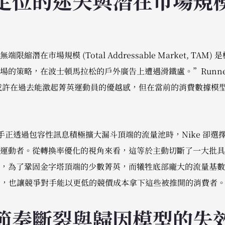
定位的迷失與潛在市場規
潛在市場規模 (Total Addressable Market, TAM)
策略，在波士頓馬拉松的戶外廣告上遭遇滑鐵盧。”Runners Wel
這句文案或許在過去能激起菁英運動員的優越感，但在當前的消費數據
爭對手正透過包容性訊息積極擴大漏斗頂端的流量池時，Nike 卻
運動者。從轉換率優化的視角來看，這等於主動切斷了一大批具
，為了鞏固金字塔頂端的少數菁英，而犧牲底部龐大的流量基數
AC)，也讓競爭對手能以更低的競價成本拿下這些被推開的消費者
節奏斷裂與歸因模型的失