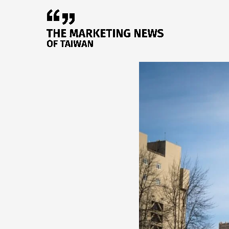
跳
至
主
要
內
容