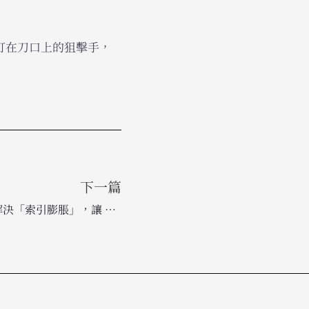
都打在刀口上的狙擊手，
下一篇
網站塞滿廢頁？SEO 專家教你解決「索引膨脹」，讓 Google 更看重你的優質內容