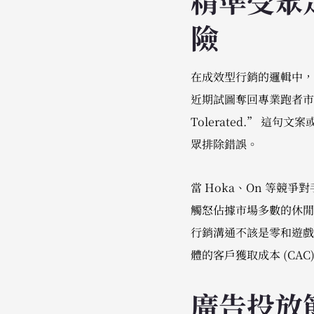
精準受眾
險
在成效型行銷的邏輯中，無端限縮
近期試圖奪回專業跑者市場的
Tolerated.” 
眾排除錯誤。
當 Hoka、On 等競
觸怒佔據市場多數的休閒
行銷溝通不該是零和遊戲
體的客戶獲取成本 (C
廣告投放