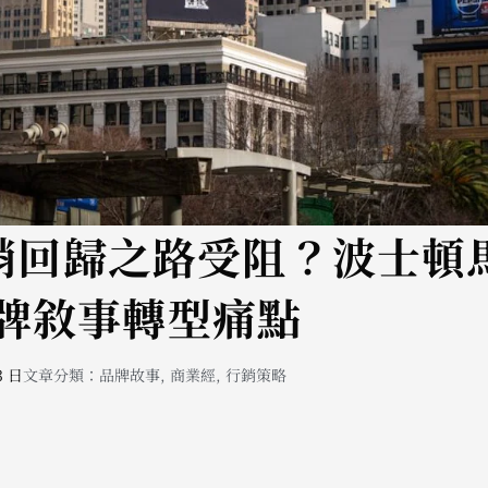
 行銷回歸之路受阻？波士頓
牌敘事轉型痛點
3 日
文章分類：
品牌故事
,
商業經
,
行銷策略