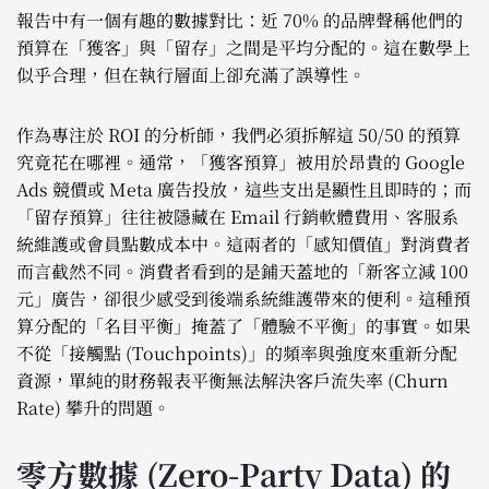
報告中有一個有趣的數據對比：近 70% 的品牌聲稱他們的
預算在「獲客」與「留存」之間是平均分配的。這在數學上
似乎合理，但在執行層面上卻充滿了誤導性。
作為專注於 ROI 的分析師，我們必須拆解這 50/50 的預算
究竟花在哪裡。通常，「獲客預算」被用於昂貴的 Google
Ads 競價或 Meta 廣告投放，這些支出是顯性且即時的；而
「留存預算」往往被隱藏在 Email 行銷軟體費用、客服系
統維護或會員點數成本中。這兩者的「感知價值」對消費者
而言截然不同。消費者看到的是鋪天蓋地的「新客立減 100
元」廣告，卻很少感受到後端系統維護帶來的便利。這種預
算分配的「名目平衡」掩蓋了「體驗不平衡」的事實。如果
不從「接觸點 (Touchpoints)」的頻率與強度來重新分配
資源，單純的財務報表平衡無法解決客戶流失率 (Churn
Rate) 攀升的問題。
零方數據 (Zero-Party Data) 的