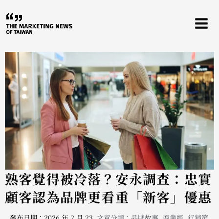
跳
至
主
要
內
容
熟客覺得被冷落？安永調查：忠實
顧客認為品牌更看重「新客」優惠
發布日期：2026 年 2 月 23
文章分類：
品牌故事
,
商業經
,
行銷策