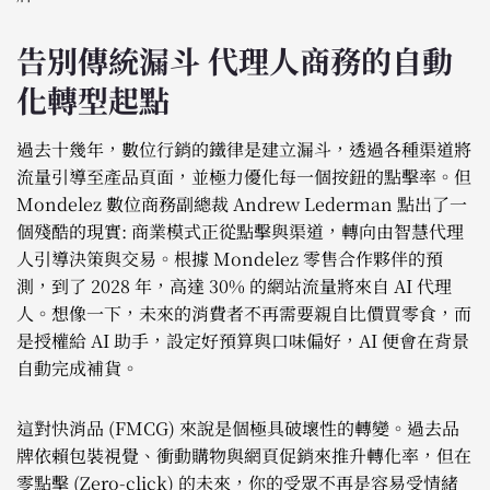
告別傳統漏斗 代理人商務的自動
化轉型起點
過去十幾年，數位行銷的鐵律是建立漏斗，透過各種渠道將
流量引導至產品頁面，並極力優化每一個按鈕的點擊率。但
Mondelez 數位商務副總裁 Andrew Lederman 點出了一
個殘酷的現實: 商業模式正從點擊與渠道，轉向由智慧代理
人引導決策與交易。根據 Mondelez 零售合作夥伴的預
測，到了 2028 年，高達 30% 的網站流量將來自 AI 代理
人。想像一下，未來的消費者不再需要親自比價買零食，而
是授權給 AI 助手，設定好預算與口味偏好，AI 便會在背景
自動完成補貨。
這對快消品 (FMCG) 來說是個極具破壞性的轉變。過去品
牌依賴包裝視覺、衝動購物與網頁促銷來推升轉化率，但在
零點擊 (Zero-click) 的未來，你的受眾不再是容易受情緒