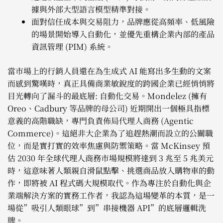
據與外部大型語言模型精準對接。
面對信任成本與交易阻力，品牌應從高頻率、低風險
的場景開始導入自動化，並優先重構企業內部的產品
資訊管理 (PIM) 系統。
當市場上的行銷人員還在為生成式 AI 能寫出多生動的文案
而感到驚嘆時，真正具備商業敏銳度的跨國企業已經悄悄將
目光轉向了漏斗的最底層: 自動化交易。Mondelez (擁有
Oreo、Cadbury 等品牌的母公司) 近期開出一個極具指標
意義的高階職缺，專門負責佈局代理人商務 (Agentic
Commerce)。這絕非大企業為了追趕熱潮而設立的公關職
位，而是實打實的效率焦慮與防禦策略。當 McKinsey 預
估 2030 年全球代理人商務市場規模將達到 3 兆至 5 兆美元
時，這意味著人類親自滑鼠點擊、挑選商品放入購物車的動
作，即將被 AI 程式碼大規模取代。作為專注於自動化與企
業端解決方案的實務工作者，我認為這場變革的本質，是一
場從”吸引人類眼球”到”串接機器 API”的底層邏輯洗
牌。