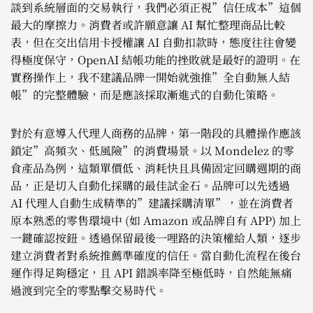
談到系統層面的交易執行，我們必須正視”信任成本”這個
最大的摩擦力。消費者或許願意讓 AI 幫忙整理商品比較
表，但在交出信用卡授權讓 AI 自動扣款時，態度往往會變
得極度保守，OpenAI 結帳功能的挫敗就是最好的證明。在
實務操作上，我不建議品牌一開始就強推”全自動無人結
帳”的完整體驗，而是應該採取漸進式的自動化策略。
對於有意導入代理人商務的品牌，第一階段的具體操作應該
鎖定”高頻次、低風險”的消費場景。以 Mondelez 的零
食產品為例，這類單價低、消耗快且具備固定回購週期的商
品，正是切入自動化採購的最佳試金石。品牌可以先透過
AI 代理人自動生成精準的”建議採購清單”，並在消費者
原本熟悉的零售環境中 (如 Amazon 或品牌自有 APP) 加上
一鍵確認按鈕。透過保留最後一哩路的決策權給人類，逐步
建立消費者對系統推薦準確度的信任。當自動化流程在後台
運作得足夠穩定，且 API 錯誤率降至極低時，自然能無痛
過渡到完全的零點擊交易時代。