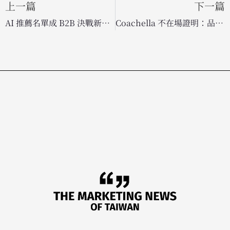
上一篇
下一篇
AI 推薦名單成 B2B 決戰新戰場：G2 研究揭示採購行為巨變
Coachella 不在場證明：品牌為何紛紛轉向「場外活動」改寫音樂祭行銷版圖？