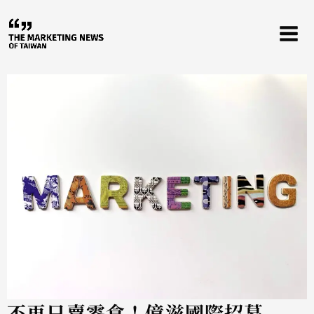
跳
至
主
要
內
容
不再只賣零食！億滋國際招募