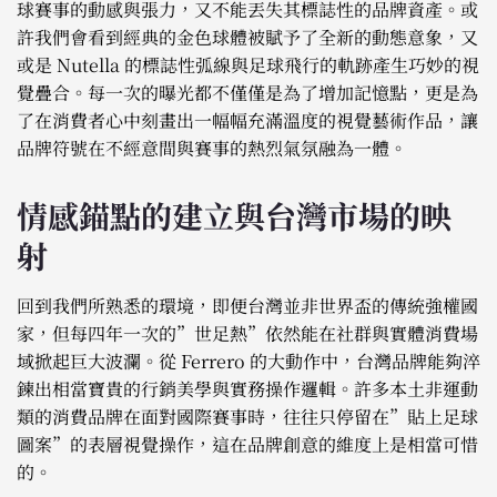
球賽事的動感與張力，又不能丟失其標誌性的品牌資產。或
許我們會看到經典的金色球體被賦予了全新的動態意象，又
或是 Nutella 的標誌性弧線與足球飛行的軌跡產生巧妙的視
覺疊合。每一次的曝光都不僅僅是為了增加記憶點，更是為
了在消費者心中刻畫出一幅幅充滿溫度的視覺藝術作品，讓
品牌符號在不經意間與賽事的熱烈氣氛融為一體。
情感錨點的建立與台灣市場的映
射
回到我們所熟悉的環境，即便台灣並非世界盃的傳統強權國
家，但每四年一次的”世足熱”依然能在社群與實體消費場
域掀起巨大波瀾。從 Ferrero 的大動作中，台灣品牌能夠淬
鍊出相當寶貴的行銷美學與實務操作邏輯。許多本土非運動
類的消費品牌在面對國際賽事時，往往只停留在”貼上足球
圖案”的表層視覺操作，這在品牌創意的維度上是相當可惜
的。