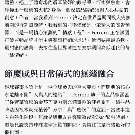
體驗，遇上了體育場內震耳欲聾的歡呼聲、汗水與熱血，會
碰撞出什麼樣的火花? 身為一個深信品牌必須與人心共振的
創意工作者，當我看到 Ferrero 決定在世界盃期間投入史無
前例的行銷資源時，我看到的並不僅僅是一筆驚人的廣告預
算，而是一場精心策劃的”情感工程”。Ferrero 正在試圖
打破運動品牌才能主導賽事行銷的迷思，他們要用最柔軟、
最甜蜜的語彙，去接住全世界球迷在賽事期間高低起伏的每
一絲情緒。
節慶感與日常儀式的無縫融合
足球賽事本質上是一場全球參與的巨大慶典，而慶典的核心
永遠離不開”人與人的連結”。Ferrero 旗下的產品線涵蓋
了從奢華質感的金莎巧克力到充滿童趣的健達系列，這些品
牌基因裡本就深植著”分享”與”慶祝”的意涵。當賽事進
入白熱化階段，無論是與朋友在客廳熬夜看球的緊張時刻，
還是見證支持球隊進球狂歡的瞬間，食物往往是情緒最好的
催化劑。