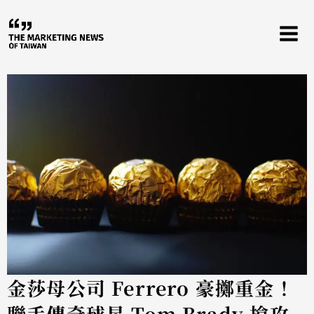
跳
至
主
要
內
容
金莎母公司 Ferrero 豪擲重金！
聯手傳奇球星 Tom Brady 搶攻