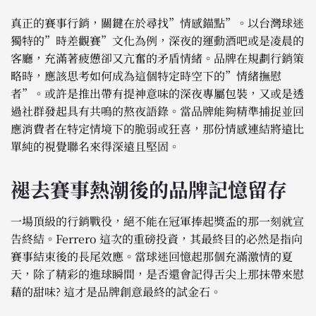
真正的賽事行銷，關鍵在於尋找”情感錨點”。以台灣球迷
獨特的”時差觀賽”文化為例，深夜的運動酒吧或是凌晨的
客廳，充滿著疲憊卻又亢奮的矛盾情緒。品牌在規劃行銷策
略時，應該思考如何成為這個特定時空下的”情緒撫慰
者”。或許是推出帶有提神意味的深夜專屬包裝，又或是透
過社群發起具有共鳴的熬夜語錄。當品牌能夠精準捕捉並回
應消費者在特定情境下的脆弱或狂喜，那份情感連結將遠比
單純的視覺聯名來得深遠且堅固。
褪去賽事熱潮後的品牌記憶留存
一場頂級的行銷戰役，絕不能在冠軍捧起獎盃的那一刻就宣
告終結。Ferrero 這次的重磅投資，其最終目的必然是指向
賽事結束後的長尾效應。當球迷回憶起那個充滿激情的夏
天，除了精彩的進球瞬間，是否還會記得舌尖上那抹帶來慰
藉的甜味? 這才是品牌創意最終的試金石。