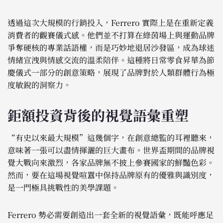
透過這次大規模的行銷投入，Ferrero 實際上是在重新定義
消費者的觀賽儀式感。他們並不打算在綠茵場上與運動品牌
爭奪硬核的專業話語權，而是巧妙地退居沙發區，成為球迷
情緒宣洩與情感交流的溫柔陪伴。這種將日常零食昇華為節
慶儀式一部分的創意策略，展現了品牌對於人類群體行為極
度敏銳的洞察力。
鉅額投資背後的視覺語彙重塑
“有史以來最大規模”這幾個字，在創意總監的耳裡聽來，
意味著一張可以盡情揮灑的巨大畫布。世界盃期間的品牌視
覺大戰向來激烈，各家品牌無不披上參賽國家的鮮豔色彩。
然而，要在這場視覺喧囂中保持品牌原有的優雅與識別度，
是一門極具挑戰性的美學課題。
Ferrero 勢必需要創造出一套全新的視覺語彙，既能呼應足