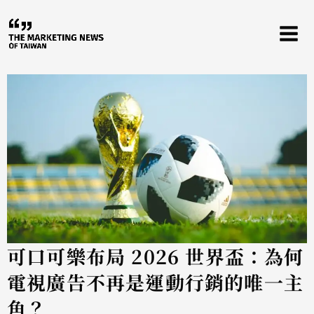
跳
至
主
要
內
容
可口可樂布局 2026 世界盃：為何
電視廣告不再是運動行銷的唯一主
角？