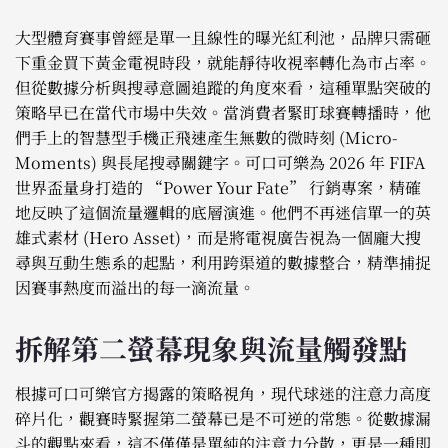
大型體育賽事曾經是單一且線性的曝光紅利池，品牌只需砸
下重金買下黃金電視時段，就能靜待收視率轉化為市占率。
但從數據分析與搜尋意圖追蹤的角度來看，這種單點突破的
策略早已在當代市場中失效。當消費者緊盯球賽轉播時，他
們手上的智慧型手機正飛速產生無數的微時刻 (Micro-
Moments) 與長尾搜尋關鍵字。可口可樂為 2026 年 FIFA
世界盃量身打造的 “Power Your Fate” 行銷專案，精確
地反映了這個流量邏輯的底層演進。他們不再迷信單一的英
雄式素材 (Hero Asset)，而是將電視廣告視為一個龐大搜
尋與互動生態系的起點，利用跨渠道的數據整合，精準捕捉
因賽事熱度而溢出的每一滴流量。
拆解第二螢幕現象與流量觸發點
根據可口可樂官方揭露的策略視角，現代球迷的注意力高度
碎片化，觀賽時緊握第二螢幕已是不可逆的常態。從數據漏
斗的觀點來看，這不僅僅是單純的注意力分散，更是一種即