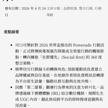
發布日期：2026 年 4 月 24
文章分類：
品牌故事
,
整合行銷
,
行銷
日
策略
重點摘要
可口可樂針對 2026 世界盃推出的 Powerade 行銷活
動，正式將傳統電視廣告降維成全渠道行銷的觸發節
點，轉向擁抱「社群優先」(Social-first) 的 360 度
整合策略。
精準切分行銷漏斗的轉換角色: 頂級運動員負責建立
品牌權威與信任基底，在地創作者則負責將訊息轉譯
為平台原生語彙，驅動社群互動與在地共鳴。
因應「第二螢幕」觀賽行為帶來的注意力碎片化，品
牌透過線下實體體驗 (IRL) 結合數位機制，規模化生
成 UGC 內容，藉此佈局跨平台的即時搜尋意圖與長
尾流量。