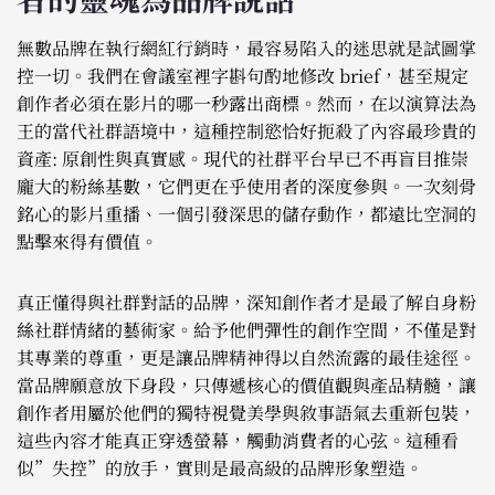
無數品牌在執行網紅行銷時，最容易陷入的迷思就是試圖掌
控一切。我們在會議室裡字斟句酌地修改 brief，甚至規定
創作者必須在影片的哪一秒露出商標。然而，在以演算法為
王的當代社群語境中，這種控制慾恰好扼殺了內容最珍貴的
資產: 原創性與真實感。現代的社群平台早已不再盲目推崇
龐大的粉絲基數，它們更在乎使用者的深度參與。一次刻骨
銘心的影片重播、一個引發深思的儲存動作，都遠比空洞的
點擊來得有價值。
真正懂得與社群對話的品牌，深知創作者才是最了解自身粉
絲社群情緒的藝術家。給予他們彈性的創作空間，不僅是對
其專業的尊重，更是讓品牌精神得以自然流露的最佳途徑。
當品牌願意放下身段，只傳遞核心的價值觀與產品精髓，讓
創作者用屬於他們的獨特視覺美學與敘事語氣去重新包裝，
這些內容才能真正穿透螢幕，觸動消費者的心弦。這種看
似”失控”的放手，實則是最高級的品牌形象塑造。