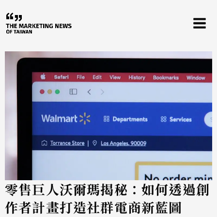
跳
至
主
要
內
容
零售巨人沃爾瑪揭秘：如何透過創
作者計畫打造社群電商新藍圖