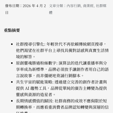
發布日期：2026 年 4 月 2
文章分類：
內容行銷
,
商業經
,
社群媒
日
體
重點摘要
社群搜尋引擎化: 年輕世代不再依賴傳統網頁搜尋，
他們渴望在社群平台上尋找具備對話感與真實生活情
境的解答。
原創靈魂勝過粉絲數字: 演算法的迭代讓重播率與分
享率成為新標準，品牌必須放手讓創作者用自己的語
言說故事，而非僵硬地背誦行銷腳本。
共生宇宙的賦能策略: 透過建立完善的創作者計畫與
提供 AI 趨勢工具，品牌從單純的廣告主轉變為提供
靈感與資源的造星者。
長期情感價值的歸因: 社群商務的成效不應侷限於短
期轉換率，而應看重消費者品牌認知轉變與深層的信