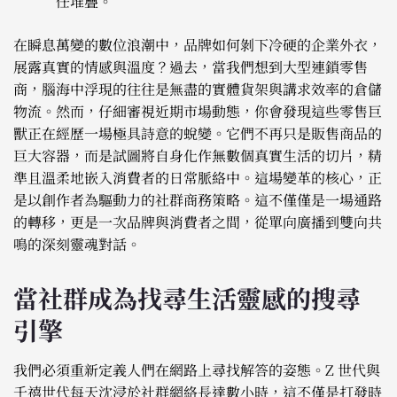
任堆疊。
在瞬息萬變的數位浪潮中，品牌如何剝下冷硬的企業外衣，
展露真實的情感與溫度？過去，當我們想到大型連鎖零售
商，腦海中浮現的往往是無盡的實體貨架與講求效率的倉儲
物流。然而，仔細審視近期市場動態，你會發現這些零售巨
獸正在經歷一場極具詩意的蛻變。它們不再只是販售商品的
巨大容器，而是試圖將自身化作無數個真實生活的切片，精
準且溫柔地嵌入消費者的日常脈絡中。這場變革的核心，正
是以創作者為驅動力的社群商務策略。這不僅僅是一場通路
的轉移，更是一次品牌與消費者之間，從單向廣播到雙向共
鳴的深刻靈魂對話。
當社群成為找尋生活靈感的搜尋
引擎
我們必須重新定義人們在網路上尋找解答的姿態。Z 世代與
千禧世代每天沈浸於社群網絡長達數小時，這不僅是打發時