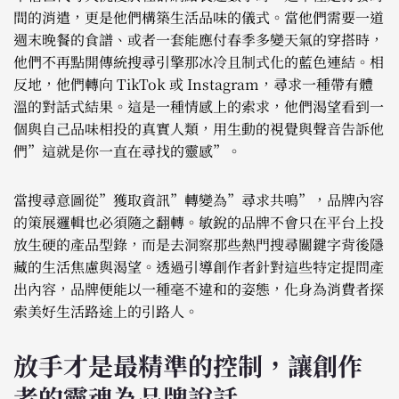
間的消遣，更是他們構築生活品味的儀式。當他們需要一道
週末晚餐的食譜、或者一套能應付春季多變天氣的穿搭時，
他們不再點開傳統搜尋引擎那冰冷且制式化的藍色連結。相
反地，他們轉向 TikTok 或 Instagram，尋求一種帶有體
溫的對話式結果。這是一種情感上的索求，他們渴望看到一
個與自己品味相投的真實人類，用生動的視覺與聲音告訴他
們”這就是你一直在尋找的靈感”。
當搜尋意圖從”獲取資訊”轉變為”尋求共鳴”，品牌內容
的策展邏輯也必須隨之翻轉。敏銳的品牌不會只在平台上投
放生硬的產品型錄，而是去洞察那些熱門搜尋關鍵字背後隱
藏的生活焦慮與渴望。透過引導創作者針對這些特定提問產
出內容，品牌便能以一種毫不違和的姿態，化身為消費者探
索美好生活路途上的引路人。
放手才是最精準的控制，讓創作
者的靈魂為品牌說話