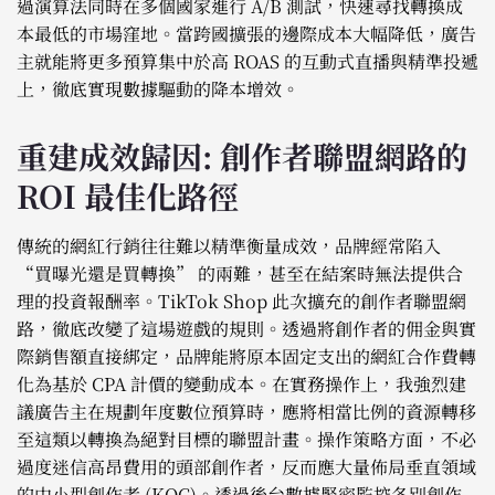
過演算法同時在多個國家進行 A/B 測試，快速尋找轉換成
本最低的市場窪地。當跨國擴張的邊際成本大幅降低，廣告
主就能將更多預算集中於高 ROAS 的互動式直播與精準投遞
上，徹底實現數據驅動的降本增效。
重建成效歸因: 創作者聯盟網路的
ROI 最佳化路徑
傳統的網紅行銷往往難以精準衡量成效，品牌經常陷入
“買曝光還是買轉換” 的兩難，甚至在結案時無法提供合
理的投資報酬率。TikTok Shop 此次擴充的創作者聯盟網
路，徹底改變了這場遊戲的規則。透過將創作者的佣金與實
際銷售額直接綁定，品牌能將原本固定支出的網紅合作費轉
化為基於 CPA 計價的變動成本。在實務操作上，我強烈建
議廣告主在規劃年度數位預算時，應將相當比例的資源轉移
至這類以轉換為絕對目標的聯盟計畫。操作策略方面，不必
過度迷信高昂費用的頭部創作者，反而應大量佈局垂直領域
的中小型創作者 (KOC)。透過後台數據緊密監控各別創作