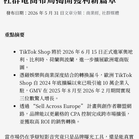
發布日期：2026 年 5 月 31 日
文章分類：
商業經
,
社群媒體
重點摘要
TikTok Shop 將於 2026 年 6 月 15 日正式進軍奧地
利、比利時、荷蘭與波蘭，進一步擴展歐洲電商版
圖。
憑藉娛樂與商業深度結合的轉換漏斗，歐洲 TikTok
Shop 自 2024 年底擴編以來已吸引逾 10 萬企業入
駐，GMV 在 2025 年 8 月至 2026 年 2 月期間實現
三位數驚人增長。
透過 “Sell Across Europe” 計畫與創作者聯盟網
路，品牌能以更嚴格的 CPA 控制完成跨市場擴張，
並獲取高 ROI 的銷售轉換。
當市場仍在爭辯短影音究竟只是品牌曝光工具，還是能真實