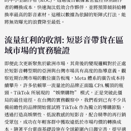
者的轉換成本，快速淘汰低效合作夥伴，並將預算傾斜給轉
換率最高的影音素材。這種以數據為依歸的矩陣式打法，能
將無效曝光的浪費降至最低。
流量紅利的收割: 短影音帶貨在區
域市場的實務驗證
即便此次更新聚焦於歐洲市場，其背後的變現邏輯對於正處
於短影音轉型期的亞洲與台灣市場具有高度的指導意義。觀
察近期台灣市場的數位廣告板塊，Meta 體系的廣告成本持
續攀升，許多依賴單一流量池的品牌正面臨 CPA 觸頂的瓶
頸。TikTok 所展現的 “娛樂購物” 模式，正是突破此僵
局的最佳途徑。在台灣的實務觀察中，我們看到已有不少具
備前瞻性的品牌開始嘗試將 TikTok 作為獨立的導購節點，
透過打造高娛樂性、低說教感的短影音，配合精準的再行銷
受眾包，成功在年輕客群中獲取遠低於市場均價的轉換成
本。隨著平台電商基礎設施在全球範圍內日趨完善，提早適