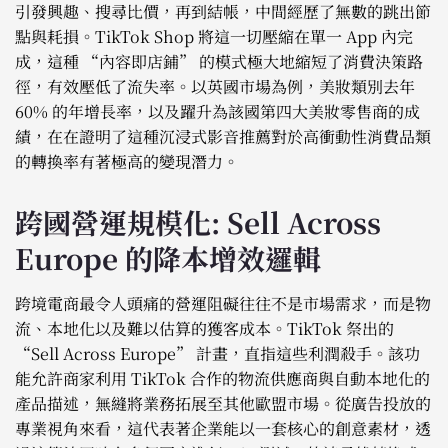
引發興趣、搜尋比價，再到結帳，中間經歷了無數的跳出節
點與耗損。TikTok Shop 將這一切壓縮在單一 App 內完
成，這種 “內容即店鋪” 的模式極大地縮短了消費決策路
徑，有效壓低了流失率。以英國市場為例，美妝類別去年
60% 的年增長率，以及躍升為該國第四大美妝零售商的成
績，在在證明了這種沉浸式影音推薦對於高衝動性消費品類
的轉換率有著極高的變現潛力。
跨國營運規模化: Sell Across
Europe 的降本增效邏輯
跨境電商最令人頭痛的營運阻礙往往不是市場需求，而是物
流、本地化以及難以估算的獲客成本。TikTok 祭出的
“Sell Across Europe” 計畫，直指這些利潤殺手。該功
能允許商家利用 TikTok 合作的物流供應商與自動本地化的
產品描述，無縫將業務拓展至其他歐盟市場。從廣告投放的
專業視角來看，這代表著企業能以一套核心的創意素材，透