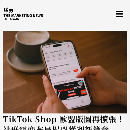
跳
至
主
要
內
容
TikTok Shop 歐盟版圖再擴張！
社群電商布局揭開獲利新篇章