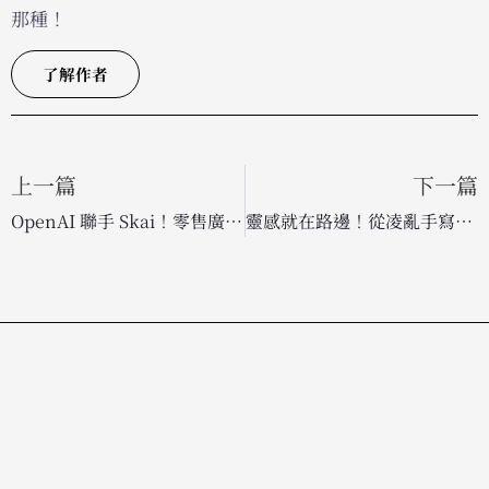
那種！
了解作者
上一篇
下一篇
OpenAI 聯手 Skai！零售廣告正式進駐 ChatGPT 搜尋生態系
靈感就在路邊！從凌亂手寫告示牌學到的「社會認同」說服心理學