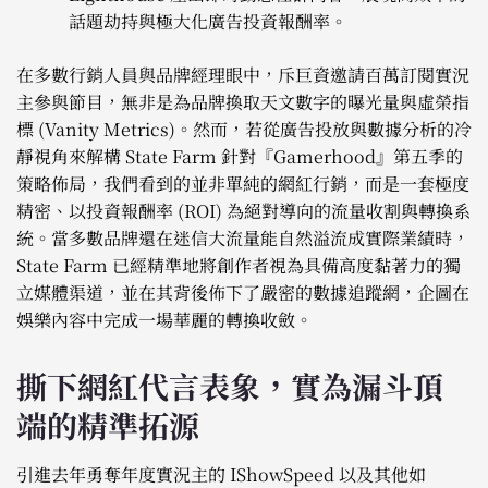
話題劫持與極大化廣告投資報酬率。
在多數行銷人員與品牌經理眼中，斥巨資邀請百萬訂閱實況
主參與節目，無非是為品牌換取天文數字的曝光量與虛榮指
標 (Vanity Metrics)。然而，若從廣告投放與數據分析的冷
靜視角來解構 State Farm 針對『Gamerhood』第五季的
策略佈局，我們看到的並非單純的網紅行銷，而是一套極度
精密、以投資報酬率 (ROI) 為絕對導向的流量收割與轉換系
統。當多數品牌還在迷信大流量能自然溢流成實際業績時，
State Farm 已經精準地將創作者視為具備高度黏著力的獨
立媒體渠道，並在其背後佈下了嚴密的數據追蹤網，企圖在
娛樂內容中完成一場華麗的轉換收斂。
撕下網紅代言表象，實為漏斗頂
端的精準拓源
引進去年勇奪年度實況主的 IShowSpeed 以及其他如