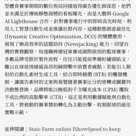
型體育賽事期間的數位佈局同樣值得廣告優化師深思。他們
並未滿足於傳統靜態商標的看板曝光，而是大膽與 Google
AI Lighthouse 合作，針對賽事進行中的即時高光時刻，利
用人工智慧自動生成並推播社群內容。這種動態創意最佳化
(Dynamic Creative Optimization, DCO) 的變體應用，
展現了極高效率的話題劫持 (Newsjacking) 能力。回望台
灣的實務觀察，每逢職棒總冠軍賽或國際級別的籃球賽事，
多數品牌受限於製作流程，往往只能提前準備好罐頭貼文，
難以在球迷情緒最高昂的瞬間擊中消費者痛點。若能引入類
似的自動化素材生成工具，結合即時競價 (RTB) 的觸發機
制，讓廣告素材的文案與視覺隨著賽事比分的逆轉或關鍵判
決動態替換，品牌將能以極低的千次曝光成本 (CPM) 攫取
不成比例的高點擊率 (CTR)。這正是利用數據賦能與自動化
工具，將被動的賽事贊助轉化為主動出擊、收割眼球的最佳
實戰示範。
延伸閱讀：
State Farm enlists IShowSpeed to keep