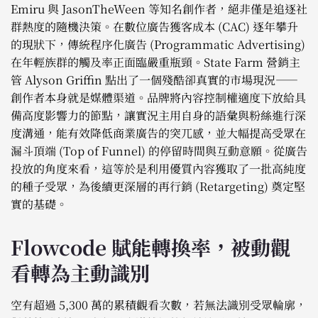
Emiru 與 JasonTheWeen 等知名創作者，絕非僅是追逐社
群熱度的隨機決策。在數位廣告獲客成本 (CAC) 逐年攀升
的現狀下，傳統程序化廣告 (Programmatic Advertising)
在年輕族群的觸及率正面臨嚴重瓶頸。State Farm 營銷主
管 Alyson Griffin 點出了一個殘酷卻真實的市場現況——
創作者本身就是媒體渠道。品牌將內容控制權適度下放給具
備高度影響力的節點，讓實況主用自身的語彙與粉絲進行深
度溝通，能有效降低商業廣告的突兀感，並大幅提高受眾在
漏斗頂端 (Top of Funnel) 的停留時間與互動意願。從廣告
投放的角度來看，這等於是利用優質內容獲取了一批高純度
的種子受眾，為後續更深層的再行銷 (Retargeting) 奠定堅
實的基礎。
Flowcode 賦能轉換率，被動觀
看轉為主動識別
空有超過 5,300 萬的累積觀看次數，若無法識別受眾輪廓，