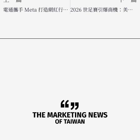
電通攜手 Meta 打造網紅行銷「基礎工程」，助品牌輕鬆管理大規模創作者計畫
2026 世足賽引爆商機：美國企業正式擁抱足球，廣告技術業者的機遇與陰暗面