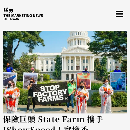
跳
至
主
要
內
容
保險巨頭 State Farm 攜手
IShowSpeed！實境秀