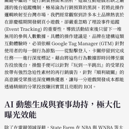
關鍵中繼站。從行銷實務面來剖析，這類互動遊戲若缺乏嚴
謹的後台追蹤機制，極易淪為行銷預算的黑洞。若將此操作
邏輯映射至台灣市場，我們經常觀察到許多本土品牌熱衷於
在節慶檔期開發網頁小遊戲，卻嚴重忽略了埋設事件追蹤
(Event Tracking) 的重要性，導致活動結束後只留下一堆
無用的參與人數數據。具體的操作建議是，品牌在建構這類
互動體驗時，必須依賴 Google Tag Manager (GTM) 針對
使用者的每一個行為節點——從點擊登入、卡關停留到完成
任務——進行深度標記。藉由將這些行為數據即時回傳至廣
告投放後台，操盤手便可以針對『玩到一半跳出』的受眾投
放帶有強烈急迫性素材的再行銷廣告，針對『順利破關』的
高意圖受眾推送深度轉換優惠，讓每一分遊戲開發成本都能
透過精細的分眾投放賺回實質且亮眼的 ROI。
AI 動態生成與賽事劫持，極大化
曝光效能
除了在電競領域深耕，State Farm 在 NBA 與 WNBA 等大