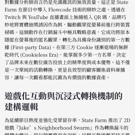
對數據分析師而言仍是充滿雜訊的無效流量。這正是 State
Farm 在節目中導入 Flowcode 技術的精妙之處。透過在
Twitch 與 YouTube 直播畫面上無縫植入 QR 碼，品牌巧
妙地將實體抽獎誘因作為餌，驅動觀眾從螢幕前進行跨裝置
掃碼。這個動作在行銷漏斗中極具戰略意義，它成功將原本
隱匿在螢幕後的匿名觀眾，轉化為具備身份識別的第一方數
據 (First-party Data)。在第三方 Cookie 逐漸退場的無餅
乾時代 (Cookieless Era)，能掌握多少第一方名單，決定
了品牌未來在數位廣告投放上的精準度與成本優勢。這不僅
是一次單純的活動轉換，更是長效型的顧客關係資料庫擴
容，讓每一次觀看都能沉澱為有價值的數據資產。
遊戲化互動與沉浸式轉換機制的
建構邏輯
為延續節目熱度並強化受眾留存率，State Farm 推出了 2D
遊戲『Jake’s Neighborhood Swarm』作為轉換漏斗的