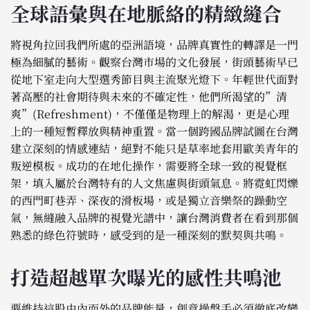
全球語彙與在地脈絡的精緻縫合
將視角拉回我們所處的亞洲語境，品牌真實性的轉譯是一門
極為細膩的藝術。觀察台灣市場的文化發展，街頭藝術早已
從地下室走向大型選秀節目與主流聚光燈下。年輕世代面對
著高壓的社會期待與未來的不確定性，他們所渴望的”清
爽”(Refreshment)，不僅僅是物理上的解渴，更是心理
上的一種短暫釋放與精神重置。當一個跨國品牌試圖在台灣
建立深刻的情感連結，絕對不能只是草率地套用歐美青年的
叛逆模板。成功的在地化操作，需要將全球一致的視覺框
架，填入屬於台灣特有的人文焦慮與街頭氣息。將霓虹閃爍
的西門町巷弄、深夜的滑板場，或是獨立音樂祭的躁動空
氣，無縫融入品牌的視覺光譜中，讓台灣消費者在看到那個
熟悉的綠色符號時，感受到的是一種深刻的默契與共鳴。
打造超越單次曝光的感性共鳴池
要維持這股由內而外的品牌能量，創意操盤手必須徹底改變