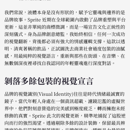
我們常說，液體本身是沒有形狀的，賦予它靈魂與邊界的是
品牌故事。Sprite 近期在全球範圍內啟動了品牌重塑與平台
更新，這並非單純的商標微調，而是一場宣告文化正統性的
深刻儀式。身為品牌創意總監，我始終相信，任何一次成功
的視覺翻新，背後都必須有強大的情感邏輯支撐。這款以透
明、清爽著稱的飲品，正試圖洗去商業社會過度包裝的油膩
感，用最純粹的視覺語言，重新與那些在街頭、在音樂、在
無數個深夜裡尋找自我認同的年輕靈魂進行深度對話。
剝落多餘包裝的視覺宣言
品牌的視覺識別(Visual Identity)往往是時代情緒最誠實的
鏡子。當代年輕人身處在一個資訊超載、濾鏡氾濫的虛擬世
界中，他們對刻意營造的完美感到極度疲乏，轉而擁抱未經
修飾的真實。Sprite 此次的視覺更新，精準地捕捉了這股逆
向而行的強烈渴望。透過剔除多餘的設計裝飾，保留最具辨