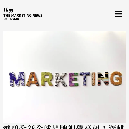
跳
至
主
要
內
容
雪碧全新全球品牌視覺亮相！深耕