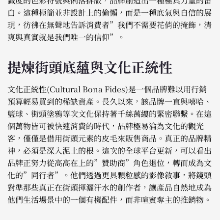
識度的色彩符號與俐落排版，品牌創造出一種極具力量的留
白。這種極簡並非設計上的偷懶，而是一種底氣與自信的展
現，彷彿在無聲地告訴消費者”我們不需要花俏的掩飾，清
爽與真實就是我們唯一的信仰”。
提煉街頭底蘊與文化正統性
文化正統性(Cultural Bona Fides)是一個品牌難以用行銷
預算輕易買到的稀缺資產。長久以來，該品牌一直與嘻哈、
籃球、街頭塗鴉等次文化保持著千絲萬縷的緊密聯繫。在這
個萬物皆可被快速消費的時代，品牌極易淪為文化的觀光
客，僅僅是借用街頭元素的皮毛來販售商品。真正的品牌精
神，必須是深入泥土的根。這次的全球平台更新，可以看出
品牌正努力從高高在上的”贊助商”角色退位，轉而成為文
化的”同行者”。他們透過更具顆粒感的影像敘事，將鏡頭
對準那些真正在街頭揮灑汗水的創作者，讓產品自然地成為
他們生活場景中的一個有機配件，而非喧賓奪主的推銷物。