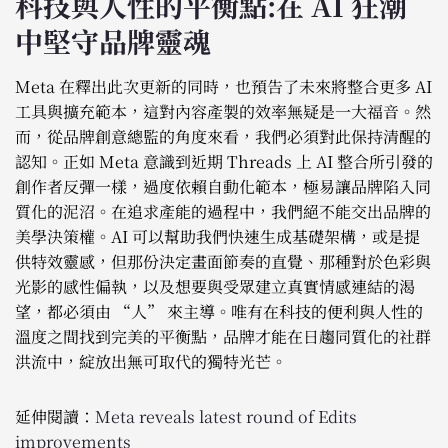
科技與人性的平衡點:在 AI 狂潮
中堅守品牌靈魂
Meta 在釋出此次更新的同時，也預告了未來將整合更多 AI
工具與擴充範本，這對內容產製的效率無疑是一大福音。然
而，從品牌創意總監的角度來看，我們必須對此保持清醒的
認知。正如 Meta 意識到近期 Threads 上 AI 整合所引發的
創作者反彈一樣，過度依賴自動化範本，極易讓品牌陷入同
質化的泥沼。在追求產能的過程中，我們絕不能交出品牌的
美學決策權。AI 可以幫助我們快速生成基礎架構，或是提
供特效靈感，但那份決定畫面節奏的直覺、那種對於色彩與
光影的感性偏執，以及想要與受眾建立真實情感連結的渴
望，都必須由 “人” 來主導。唯有在科技的便利與人性的
溫度之間找到完美的平衡點，品牌才能在日趨同質化的社群
洪流中，綻放出無可取代的獨特光芒。
延伸閱讀：
Meta reveals latest round of Edits
improvements