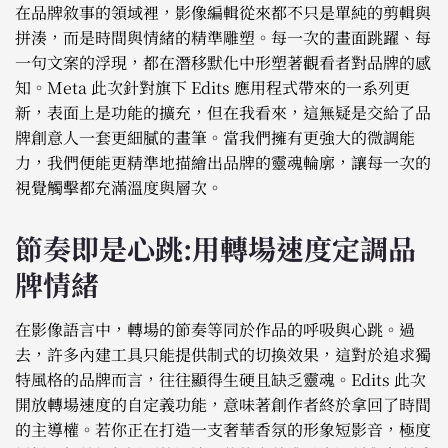
在品牌敘事的領域裡，影像編輯從來都不只是單純的剪輯與
拼湊，而是時間與情緒的精準雕塑。每一次的畫面跳躍、每
一句文案的浮現，都在潛移默化中形塑著觀看者對品牌的感
知。Meta 此次針對旗下 Edits 應用程式帶來的一系列更
新，表面上是功能的擴充，但在我看來，這無疑是交給了品
牌創意人一套更細膩的畫筆。當我們擁有更強大的微調能
力，我們便能更精準地描繪出品牌的靈魂輪廓，讓每一次的
視覺觸擊都充滿溫度與層次。
節奏即是心跳:用轉場速度定調品
牌情緒
在影像語言中，轉場的節奏等同於作品的呼吸與心跳。過
去，許多內建工具只能提供制式的切換效果，這對於追求獨
特風格的品牌而言，往往顯得生硬且缺乏靈魂。Edits 此次
開放轉場速度的自定義功能，意味著創作者終於拿回了時間
的主導權。若你正在打造一支奢華香氛的形象短影音，極度