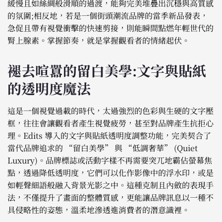
緩慢且如絲綢般滑順的過渡，能夠完美堆疊出沉穩與高質感
的氛圍;相反地，若是一個街頭潮流品牌的當季新品發表，
急促且帶有視覺衝擊的快速剪接，則能瞬間點燃年輕世代的
腎上腺素。掌握節奏，就是掌握觀看者的情緒起伏。
褪去喧囂的留白美學:文字與貼紙
的透明度魔法
這是一個視覺過載的時代，太過強烈的色彩與生硬的文字壓
框，往往會讓觀看者產生視覺疲勞，甚至對品牌產生抗拒心
理。Edits 導入的文字與貼紙透明度調整功能，完美契合了
當代品牌追求的 “留白美學” 與 “低調奢華” (Quiet
Luxury)。品牌標誌或活動字樣不再需要突兀地霸佔螢幕焦
點，透過降低透明度，它們可以化作影像中的浮水印，或是
如輕聲細語般融入背景光影之中。這種克制且內斂的表現手
法，不僅提升了畫面的整體質感，更能讓品牌訊息以一種不
具侵略性的姿態，溫柔地滲透進消費者的潛意識裡。