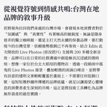
從視覺符號到情感共鳴:台灣在地
品牌的敘事升級
若將視角拉回我們身處的台灣市場，會發現本地消費者對於
“氛圍感” 與 “真實性” 有著極高的敏銳度。無論是隱身
巷弄的獨立咖啡館，還是主打天然永續的保養品牌，要打動
現今的台灣受眾，依賴強勢推銷已不再奏效。結合 Edits 此
次開放的 Live Photos (原況照片) 支援與 200 多種全新音
效，品牌可以在日常的社群溝通中創造極具沉浸感的微時
刻。想像一家位於台北大稻埕的選物店，透過一段細雨中搖
曳的 Live Photos 窗景，疊加輕微的雨滴白噪音，並將帶
有詩意的透明文案輕輕覆蓋於畫面上。不需要任何促銷口
號，這短短幾秒鐘所傳遞的品牌底蘊，就足以讓渴望心靈棲
息的消費者產生深刻的共鳴，這正是將技術工具轉化為品牌
無形資產的最佳實踐。