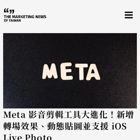
跳
至
主
要
內
容
Meta 影音剪輯工具大進化！新增
轉場效果、動態貼圖並支援 iOS
Live Photo