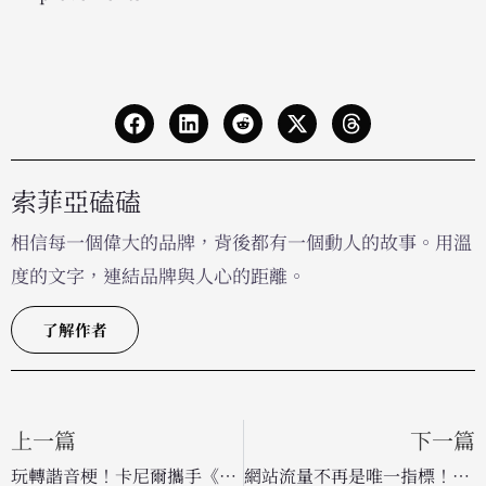
索菲亞磕磕
相信每一個偉大的品牌，背後都有一個動人的故事。用溫
度的文字，連結品牌與人心的距離。
了解作者
上一篇
下一篇
玩轉諧音梗！卡尼爾攜手《愛之島》男星，用「麋鹿」大玩創意行銷搶攻 Z 世代
網站流量不再是唯一指標！AI 搜尋時代 B2B 行銷績效正全面轉向