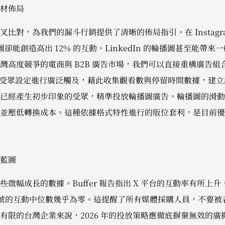
材佈局
比對，為我們的漏斗行銷提供了清晰的佈局指引。在 Instagram
圖卻能創造高出 12% 的互動。LinkedIn 的輪播圖甚至能帶
灣高度競爭的電商與 B2B 廣告市場，我們可以直接重構廣告組
寬鬆的受眾設定進行廣泛觸及，藉此收集觀看數與停留時間數據，建
已經產生初步印象的受眾，精準投放輪播圖廣告。輪播圖的滑動
並壓低轉換成本。這種依據格式特性進行的版位套利，是目前優
藍圖
微幅成長的數據。Buffer 報告指出 X 平台的互動率有所上升，
費帳號的互動中位數幾乎為零。這提醒了所有媒體採購人員，不要
有限的台灣企業來說，2026 年的投放策略應徹底摒棄無效的