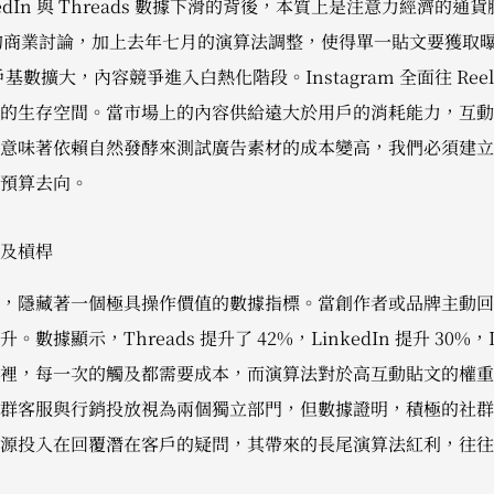
inkedIn 與 Threads 數據下滑的背後，本質上是注意力經濟的通貨
 的商業討論，加上去年七月的演算法調整，使得單一貼文要獲取
用戶基數擴大，內容競爭進入白熱化階段。Instagram 全面往 Re
的生存空間。當市場上的內容供給遠大於用戶的消耗能力，互動
意味著依賴自然發酵來測試廣告素材的成本變高，我們必須建立更嚴
預算去向。
及槓桿
，隱藏著一個極具操作價值的數據指標。當創作者或品牌主動回
顯示，Threads 提升了 42%，LinkedIn 提升 30%，Ins
裡，每一次的觸及都需要成本，而演算法對於高互動貼文的權重
群客服與行銷投放視為兩個獨立部門，但數據證明，積極的社群
源投入在回覆潛在客戶的疑問，其帶來的長尾演算法紅利，往往