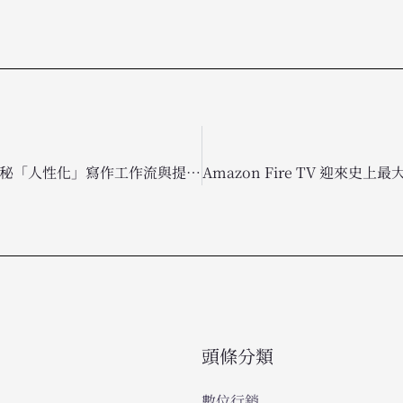
告別 AI 罐頭感！Moz 揭秘「人性化」寫作工作流與提示詞全攻略
頭條分類
數位行銷