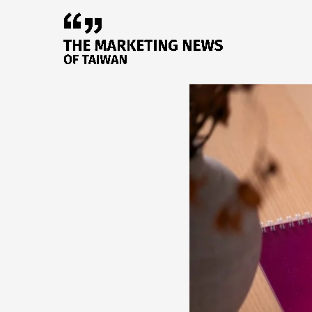
跳
至
主
要
內
容