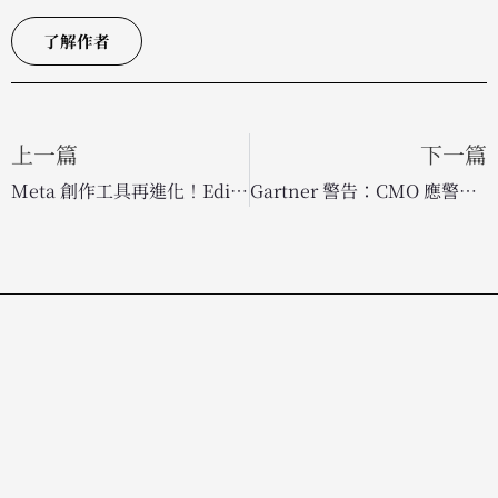
了解作者
上一篇
下一篇
Meta 創作工具再進化！Edits App 新增影片特效與內容靈感功能
Gartner 警告：CMO 應警惕過度依賴代理商 AI 平台，2029 年前恐半數過時