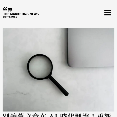
跳
至
主
要
內
容
別讓舊文章在 AI 時代埋沒！重新