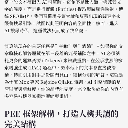
當一段文本被餵入 AI 引擎時，它並不是像人類一樣感受文
字的溫度，而是進行實體 (Entities) 提取與關聯性映射。傳
統 SEO 時代，我們習慣用長篇大論和反覆出現的關鍵字來
餵養搜尋引擎，試圖以此證明內容的全面性。然而，進入
AI 搜尋時代，這種做法反而成了致命傷。
演算法現在的首要任務是”抽取”與”濃縮”。如果你的文
章將核心解答埋藏在第三段落的冗長鋪陳之中，AI 必須消
耗更多的運算資源 (Tokens) 來辨識重點。在競爭激烈的檢
索增強生成 (RAG) 過程中，效率低下的文本會直接被捨
棄，轉而引用對手那份開門見山、結構分明的解答。這就是
為什麼 Moz 專家 Rejoice Ojiaku 強調，AI 引擎獎勵的是
清晰度與新鮮度。你的品牌能見度，完全取決於你的內容有
多容易被機器無損地壓縮與重組。
PEE 框架解構，打造人機共讀的
完美結構