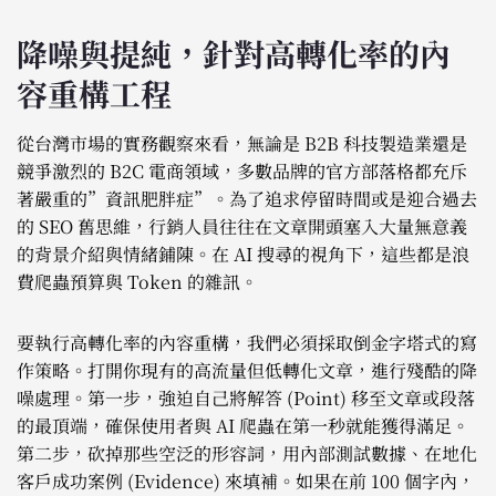
降噪與提純，針對高轉化率的內
容重構工程
從台灣市場的實務觀察來看，無論是 B2B 科技製造業還是
競爭激烈的 B2C 電商領域，多數品牌的官方部落格都充斥
著嚴重的”資訊肥胖症”。為了追求停留時間或是迎合過去
的 SEO 舊思維，行銷人員往往在文章開頭塞入大量無意義
的背景介紹與情緒鋪陳。在 AI 搜尋的視角下，這些都是浪
費爬蟲預算與 Token 的雜訊。
要執行高轉化率的內容重構，我們必須採取倒金字塔式的寫
作策略。打開你現有的高流量但低轉化文章，進行殘酷的降
噪處理。第一步，強迫自己將解答 (Point) 移至文章或段落
的最頂端，確保使用者與 AI 爬蟲在第一秒就能獲得滿足。
第二步，砍掉那些空泛的形容詞，用內部測試數據、在地化
客戶成功案例 (Evidence) 來填補。如果在前 100 個字內，