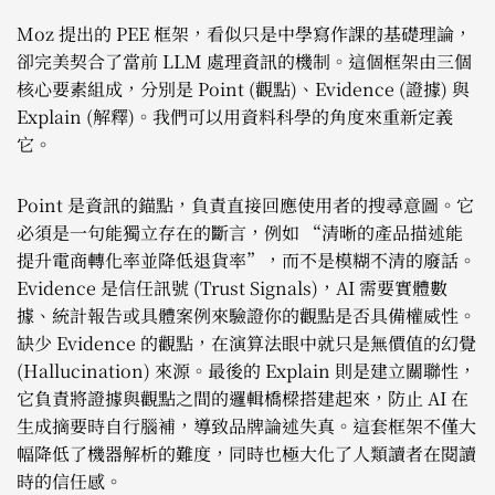
Moz 提出的 PEE 框架，看似只是中學寫作課的基礎理論，
卻完美契合了當前 LLM 處理資訊的機制。這個框架由三個
核心要素組成，分別是 Point (觀點)、Evidence (證據) 與
Explain (解釋)。我們可以用資料科學的角度來重新定義
它。
Point 是資訊的錨點，負責直接回應使用者的搜尋意圖。它
必須是一句能獨立存在的斷言，例如 “清晰的產品描述能
提升電商轉化率並降低退貨率”，而不是模糊不清的廢話。
Evidence 是信任訊號 (Trust Signals)，AI 需要實體數
據、統計報告或具體案例來驗證你的觀點是否具備權威性。
缺少 Evidence 的觀點，在演算法眼中就只是無價值的幻覺
(Hallucination) 來源。最後的 Explain 則是建立關聯性，
它負責將證據與觀點之間的邏輯橋樑搭建起來，防止 AI 在
生成摘要時自行腦補，導致品牌論述失真。這套框架不僅大
幅降低了機器解析的難度，同時也極大化了人類讀者在閱讀
時的信任感。