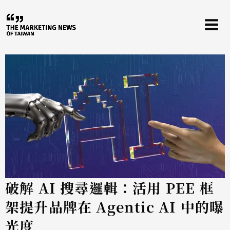
跳
至
主
要
內
容
破解 AI 搜尋邏輯：活用 PEE 框
架提升品牌在 Agentic AI 中的曝
光度