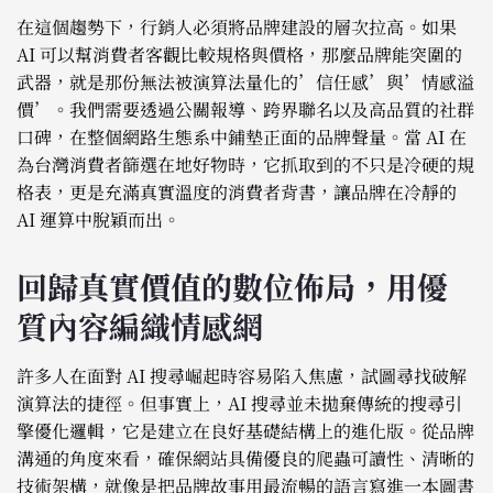
在這個趨勢下，行銷人必須將品牌建設的層次拉高。如果
AI 可以幫消費者客觀比較規格與價格，那麼品牌能突圍的
武器，就是那份無法被演算法量化的’信任感’與’情感溢
價’。我們需要透過公關報導、跨界聯名以及高品質的社群
口碑，在整個網路生態系中鋪墊正面的品牌聲量。當 AI 在
為台灣消費者篩選在地好物時，它抓取到的不只是冷硬的規
格表，更是充滿真實溫度的消費者背書，讓品牌在冷靜的
AI 運算中脫穎而出。
回歸真實價值的數位佈局，用優
質內容編織情感網
許多人在面對 AI 搜尋崛起時容易陷入焦慮，試圖尋找破解
演算法的捷徑。但事實上，AI 搜尋並未拋棄傳統的搜尋引
擎優化邏輯，它是建立在良好基礎結構上的進化版。從品牌
溝通的角度來看，確保網站具備優良的爬蟲可讀性、清晰的
技術架構，就像是把品牌故事用最流暢的語言寫進一本圖書