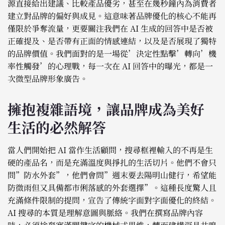
源直接給出建議、比較產品優劣，甚至在幾秒鐘內為消費者
建立對品牌的偏好與成見。這意味著品牌優化的核心不能再
僅限於爭奪流量，更要關注我們在 AI 生成的回答中是否被
正確提及、是否帶有正面的情感連結，以及是否展現了獨特
的品牌價值。我們面對的是一場從’決定性點擊’轉向’機
率性觸發’的心理戰，每一次在 AI 回答中的曝光，都是一
次微型品牌形象廣告。
擁抱複雜語境，讓品牌成為美好
生活的必然解答
當人們開始把 AI 當作生活顧問，搜尋框裡輸入的不再是生
硬的產品名，而是充滿溫度與掙扎的生活切片。他們不會只
問”防水外套”，他們會問”週末要去陽明山健行，希望能
防微雨但又具備都市俐落感的外套選擇”。這種長度驚人且
充滿條件限制的提問，宣告了傳統字面對字面優化的終結。
AI 搜尋的本質是理解意圖與脈絡。我們在撰寫品牌內容