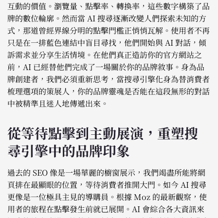
互動的價值。瀏覽量、點擊率、轉換率，這些數字構築了品
牌的數位輪廓。然而當 AI 搜尋逐漸改變人們探索未知的方
式，那道曾經界線分明的點擊門檻正悄悄瓦解。使用者不再
只是在一排藍色連結中盲目尋找，他們開始與 AI 對話，傾
訴需求並分享生活情境。在他們真正造訪你的官方網站之
前，AI 已經替他們完成了一場關於你的品牌敘事。身為品
牌創建者，我們必須重新思考，當搜尋引擎化身為替消費者
梳理選項的策展人，你的品牌靈魂是否能在這段無形的對話
中被精準且迷人地傳遞出來。
從等待點擊到主動展演，重塑搜
尋引擎中的品牌印象
過去的 SEO 像是一場華麗的櫥窗展示，我們竭盡所能將網
頁排在最顯眼的位置，等待消費者推開大門。如今 AI 搜尋
更像是一位極具主見的導購員。根據 Moz 的最新觀察，使
用者的旅程在點擊發生前就已展開。AI 會綜合各大資訊來