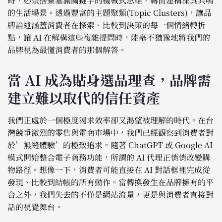
時，必須捨棄塞滿關鍵字的機械式思維，轉而建構深具共鳴
的生活場景。透過豐富的主題聚類(Topic Clusters)，讓品
牌論述涵蓋消費者在探索、比較到決策的每一個情緒轉折
點，讓 AI 在解構這些複雜提問時，能毫不猶豫地將我們的
品牌視為最懂消費者的那個解答。
當 AI 成為貼身選品理查，品牌需
建立難以取代的信任資產
我們正處於一個極度渴求效率卻又渴望被理解的時代。在台
灣競爭激烈的零售與電商市場中，我們已經觀察到消費者對
於’無縫體驗’的極致追求。隨著 ChatGPT 或 Google AI
模式開始整合電子商務功能，所謂的 AI 代理正悄悄改變購
物路徑。想像一下，消費者可能直接在 AI 對話框裡完成從
發現、比較到結帳的所有動作。當轉換發生在品牌擁有的平
台之外，我們失去的不僅是網站流量，更是與消費者直接對
話的視覺舞台。