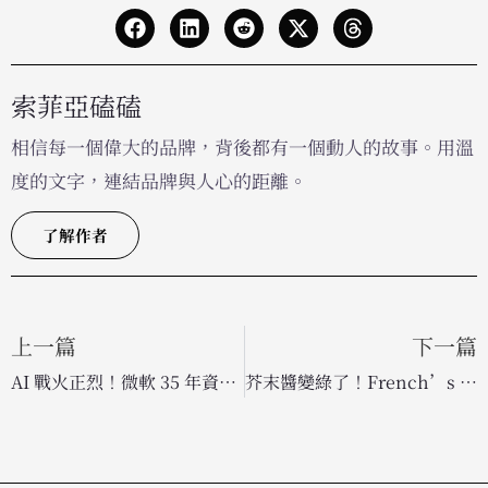
索菲亞磕磕
相信每一個偉大的品牌，背後都有一個動人的故事。用溫
度的文字，連結品牌與人心的距離。
了解作者
上一篇
下一篇
AI 戰火正烈！微軟 35 年資深行銷長 Yusuf Mehdi 震撼宣布離職
芥末醬變綠了！French’s 攜手《小小兵》推限量聯名產品，大玩創意色彩行銷