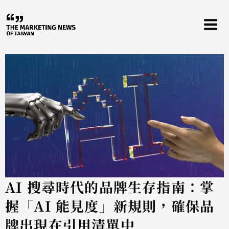
跳
至
主
要
內
容
AI 搜尋時代的品牌生存指南：掌
握「AI 能見度」新規則，確保品
牌出現在引用清單中