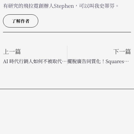
有研究的飛拉霓創辦人Stephen，可以叫我史蒂芬。
了解作者
上一篇
下一篇
AI 時代行銷人如何不被取代？專業背景與市場脈絡才是策略勝出的關鍵
擺脫廣告同質化！Squarespace 攜手艾瑪史東與鬼才導演，打造超級盃黑色電影視覺饗宴