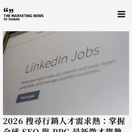
跳
至
主
要
內
容
2026 搜尋行銷人才需求熱：掌握
全球 SEO 與 PPC 最新徵才趨勢